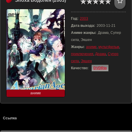
Эпоха Водолея (2003)
Год:
2003
Дата выхода:
2003-11-21
Аниме жанры:
Драма, Супер
сила, Экшен
Жанры:
аниме
,
мультфильм
,
приключения
,
Драма
,
Супер
сила
,
Экшен
Качество:
DVDRip
аниме
Ссылка