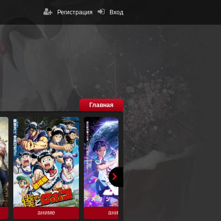
Регистрация
Вход
Главная
аниме
аниме
аниме