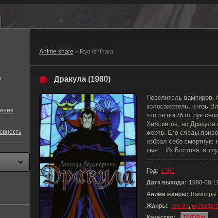
Anime-share
» Ryo Ishihara
в
Дракула (1980)
Повелитель вампиров, 
колосажатель, князь В
ения
что он погиб от рук сво
Хелсингов, но Дракула 
евность
жертв. Его следы приво
избрал себе смертную н
сын... Из Бостона, в т
Год:
1980
Дата выхода:
1980-08-1
Аниме жанры:
Вампиры
Жанры:
аниме
,
мультфи
Качество:
DVDRip