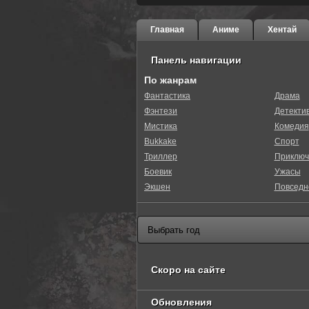
Главная
Аниме
Хентай
Панель навигации
По жанрам
Фантастика
Драма
Фэнтези
Детекти
0
1
2
3
4
5
Мистика
Комедия
Bukkake
Спорт
Триллер
Приключ
Боевик
Ужасы
Экшен
Повседн
Скоро на сайте
Обновления