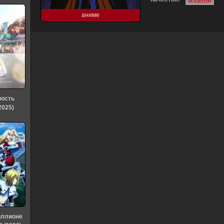
аниме
ность
2025)
иллионе