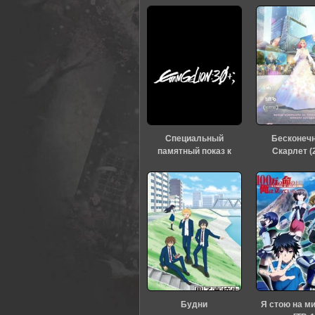
Специальный
Бесконеч
памятный показ к
Скарлет (
тридцатилетию
«Евангелиона» (2026)
Будни
Я стою на м