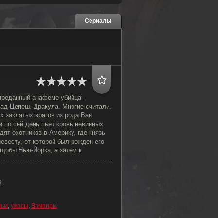
Сериалы
преданный анафеме убийца-
лад Цепеш, Дракула. Многие считали,
их заклятых врагов из рода Ван
и по сей день пьет кровь невинных
дят охотников в Америку, где князь
евесту, от которой был рожден его
рущобы Нью-Йорка, а затем к
9
льм
,
ужасы
,
Вампиры