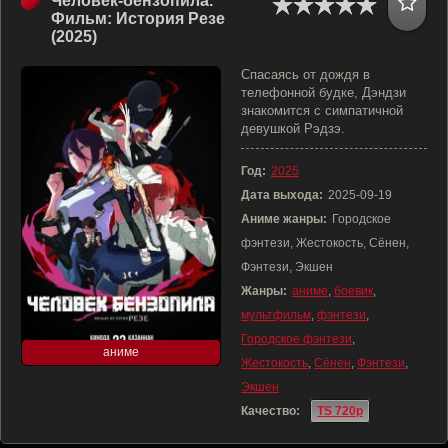
Человек-бензопила.
Фильм: История Резе
(2025)
Спасаясь от дождя в
телефонной будке, Дэндзи
знакомится с симпатичной
девушкой Рэдзэ.
Год:
2025
Дата выхода:
2025-09-19
Аниме жанры:
Городское
фэнтези, Жестокость, Сёнен,
Фэнтези, Экшен
Жанры:
аниме
,
боевик
,
мультфильм
,
фэнтези
,
Городское фэнтези
,
аниме
Жестокость
,
Сёнен
,
Фэнтези
,
Экшен
Качество:
TS 720p