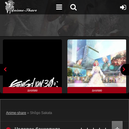
аниме
аниме
Anime-share
» Shôgo Sakata