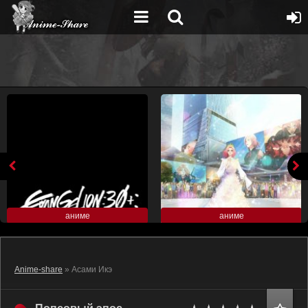
аниме
аниме
Anime-share
» Асами Икэ