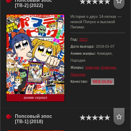
Попсовый эпос
[ТВ-2] (2022)
История о двух 14-летках —
низкой Попуко и высокой
Пипими.
Год:
2022
Дата выхода:
2018-01-07
Аниме жанры:
Комедия,
Пародия
Жанры:
комедия
,
Комедия
,
Пародия
Качество:
WEB-DLRip
аниме сериал
Попсовый эпос
[ТВ-1] (2018)