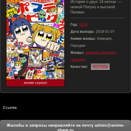
История о двух 14-летках —
низкой Попуко и высокой
Пипими.
Год:
2018
Дата выхода:
2018-01-07
Аниме жанры:
Комедия,
Пародия
Жанры:
комедия
,
Комедия
,
Пародия
Качество:
HDTVRip
аниме сериал
Ссылка
Жалобы и запросы направляйте на почту
admin@anime-
share.ru