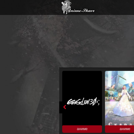
аниме
аниме