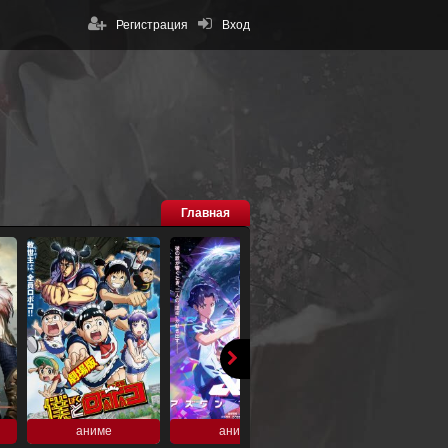
Регистрация
Вход
Главная
аниме
аниме
аниме