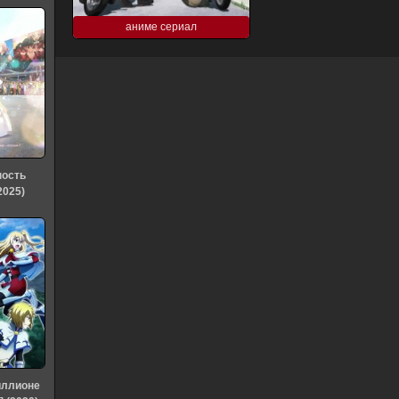
аниме сериал
ность
2025)
иллионе