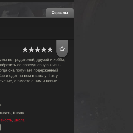
Сериалы
мы нет родителей, друзей и хобби,
ообразить ее повседневную жизнь.
когда она получает подержанный
ub и едет на нем в школу. Так у
чение, а вместе с ним и новые
7
вность, Школа
вность
,
Школа