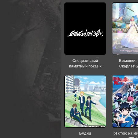
Специальный
Бесконеч
памятный показ к
Скарлет (
тридцатилетию
«Евангелиона» (2026)
Будни
Я стою на м