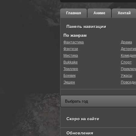
Главная
Аниме
Хентай
Панель навигации
По жанрам
Фантастика
Драма
Фэнтези
Детекти
0
1
2
3
4
5
Мистика
Комедия
Bukkake
Спорт
Триллер
Приключ
Боевик
Ужасы
Экшен
Повседн
Скоро на сайте
Обновления