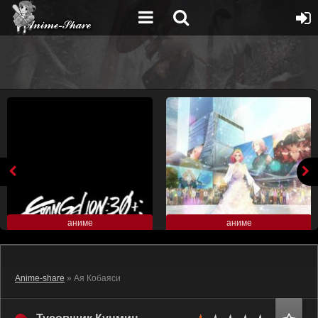
аниме
аниме
Anime-share
» Ая Кобаяси