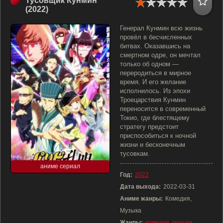
Тусовщик Кунмин
(2022)
Генерал Кунмин всю жизнь
провёл в бесчисленных
битвах. Оказавшись на
смертном одре, он мечтал
только об одном —
переродиться в мирное
время. И его желание
исполнилось. Из эпохи
Троецарствия Кунмин
переносится в современный
Токио, где блестящему
стратегу предстоит
приспособиться к ночной
жизни и бесконечным
тусовкам.
аниме сериал
Год:
2022
Дата выхода:
2022-03-31
Аниме жанры:
Комедия,
Музыка
Жанры:
комедия
,
музыка
,