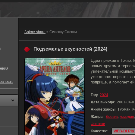
Anime-share
» Синсаку Сасаки
в
Подземелье вкусностей (2024)
Едва приехав в Токио,
новым другом и терпел
ения
увлекательной компьют
уже делает первые шаг
евность
поприще, а помогает ей 
Год:
2024
Дата выхода:
2001-04-0
Аниме жанры:
Гурман, К
Жанры:
боевик
,
комедия
Фэнтези
Качество:
WEB-DLRip 