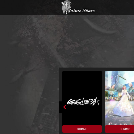
аниме
аниме