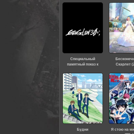
Специальный
Бесконеч
памятный показ к
Скарлет (
тридцатилетию
«Евангелиона» (2026)
Будни
Я стою на м