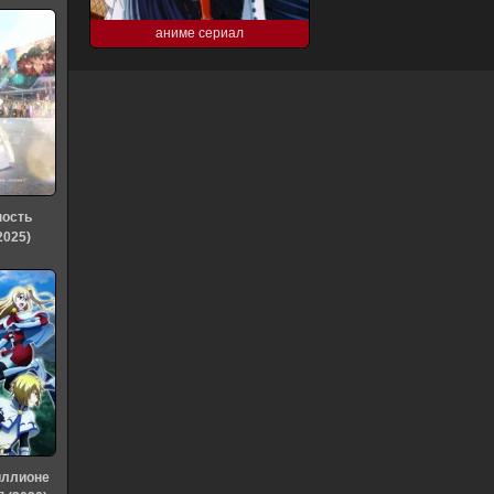
аниме сериал
ность
2025)
иллионе