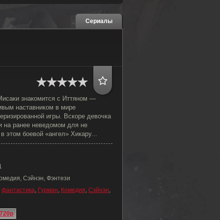
Сериалы
 Мисаки знакомится с Иттяном —
ивым наставником в мире
еризированной игры. Вскоре девочка
и на ранее неведомом для не
в этом боевой «ангел» Хикару...
1
омедия, Сэйнэн, Фэнтези
,
фантастика
,
Гурман
,
Комедия
,
Сэйнэн
,
720p