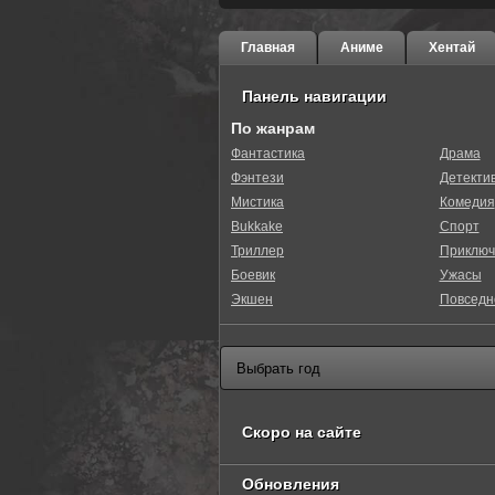
Главная
Аниме
Хентай
Панель навигации
По жанрам
Фантастика
Драма
Фэнтези
Детекти
0
1
2
3
4
5
Мистика
Комедия
Bukkake
Спорт
Триллер
Приключ
Боевик
Ужасы
Экшен
Повседн
Скоро на сайте
Обновления