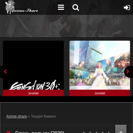
аниме
аниме
Anime-share
» Тацуро Кавано