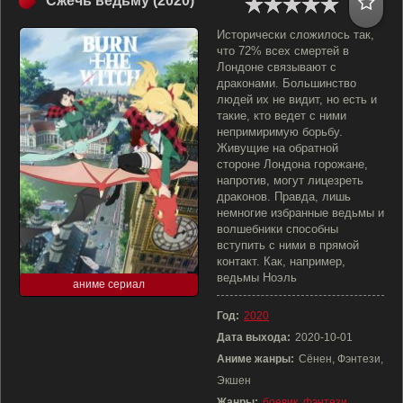
Сжечь ведьму (2020)
Исторически сложилось так,
что 72% всех смертей в
Лондоне связывают с
драконами. Большинство
людей их не видит, но есть и
такие, кто ведет с ними
непримиримую борьбу.
Живущие на обратной
стороне Лондона горожане,
напротив, могут лицезреть
драконов. Правда, лишь
немногие избранные ведьмы и
волшебники способны
вступить с ними в прямой
контакт. Как, например,
ведьмы Ноэль
аниме сериал
Год:
2020
Дата выхода:
2020-10-01
Аниме жанры:
Сёнен, Фэнтези,
Экшен
Жанры:
боевик
,
фэнтези
,