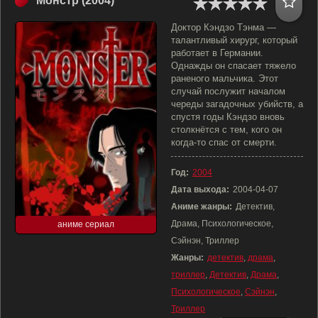
Монстр (2004)
Доктор Кэндзо Тэнма —
талантливый хирург, который
работает в Германии.
Однажды он спасает тяжело
раненого мальчика. Этот
случай послужит началом
череды загадочных убийств, а
спустя годы Кэндзо вновь
столкнётся с тем, кого он
когда-то спас от смерти.
Год:
2004
Дата выхода:
2004-04-07
Аниме жанры:
Детектив,
Драма, Психологическое,
аниме сериал
Сэйнэн, Триллер
Жанры:
детектив
,
драма
,
триллер
,
Детектив
,
Драма
,
Психологическое
,
Сэйнэн
,
Триллер