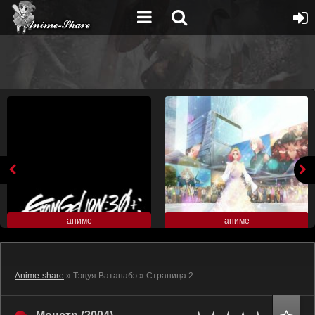
аниме
аниме
Anime-share
» Тэцуя Ватанабэ » Страница 2