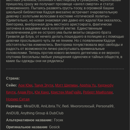
местных учеников, склонных к мистицизму и суевериям, черноглазый
пришелец сразу же получает прозвище «ангел смерти» и статус
отверженного. Пытаясь развеять грусть-тоску, в огромной башне
школьной библиотеки Кадзуя внезапно встречает очаровательную
девочку с золотыми волосами в костюме «готической лолиты».
Удивительно, но новая знакомая уже давно его ждала! Как оказалось,
Викторика, внебрачная дочь местного аристократа, фактически
заточена в академии как в золотой клетке. Единственным
развлечением для ее острого ума были визиты сводного брата
Гревиля де Блуа, от нечего делать пошедшего в полицию и с помощью
девочки прослывшего чуть ли не гением. Но с появлением Кадзуи
обстоятельства изменились. Викторика почувствовала вкус свободы и
радость от возможности лично распутывать криминальные
головоломки. Теперь против нового великого детектива и ее верного
спутника бессильны любые ухищрения одиночек и тайных обществ, в
какие бы одежды они ни рядились!
Страна:
Сейю:
Аои Юки
,
Такуя Эгути
,
Мэтт Шипман
,
Apphia Yu
,
Хидэнобу
Киути
,
Адам Роу
,
Юи Кано
,
Кристен МакГуайр
,
Роберт МакКолам
,
Норико Ситая
Перевод:
MiraiDUB, AniLibria.TV, Люб. Многоголосый, Persona99,
AniDUB, Anything Group & DubClub
Альтернативное название:
Госик
Оригинальное название
Gosick