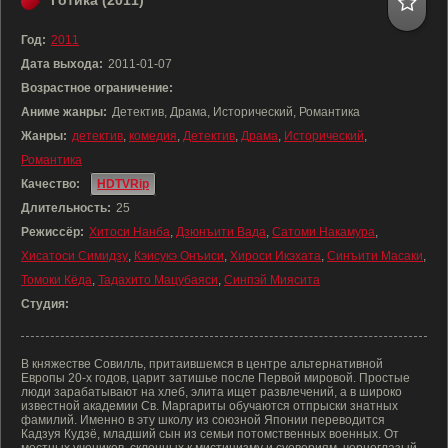
Готика (2011)
Год:
2011
Дата выхода:
2011-01-07
Возрастное ограничение:
Аниме жанры:
Детектив, Драма, Исторический, Романтика
Жанры:
детектив
,
комедия
,
Детектив
,
Драма
,
Исторический
,
Романтика
Качество:
HDTVRip
Длительность:
25
Режиссёр:
Хитоси Нанба
,
Дзюнъити Вада
,
Сатоми Накамура
,
Хисатоси Симидзу
,
Кэисукэ Онъиси
,
Хироси Икэхата
,
Синъити Масаки
,
Томоки Кёда
,
Тадахито Мацубаяси
,
Синпэй Миясита
Студия:
В княжестве Совилль, притаившемся в центре альтернативной
Европы 20-х годов, царит затишье после Первой мировой. Простые
люди зарабатывают на хлеб, элита ищет развлечений, а в широко
известной академии Св. Маргариты обучаются отпрыски знатных
фамилий. Именно в эту школу из союзной Японии переводится
Кадзуя Кудзё, младший сын из семьи потомственных военных. От