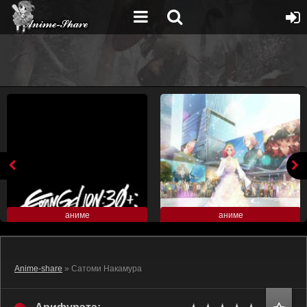
аниме
аниме
Anime-share
» Сатоми Накамура