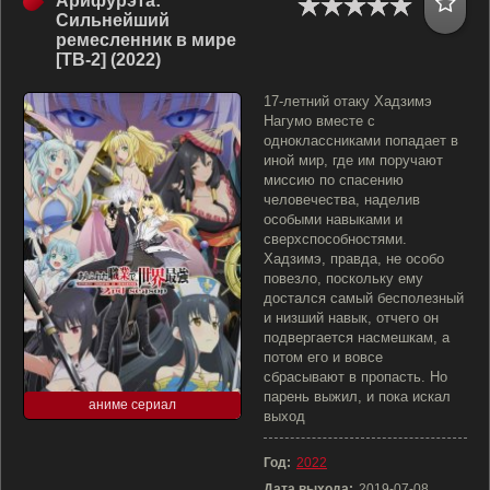
Арифурэта:
Сильнейший
ремесленник в мире
[ТВ-2] (2022)
17-летний отаку Хадзимэ
Нагумо вместе с
одноклассниками попадает в
иной мир, где им поручают
миссию по спасению
человечества, наделив
особыми навыками и
сверхспособностями.
Хадзимэ, правда, не особо
повезло, поскольку ему
достался самый бесполезный
и низший навык, отчего он
подвергается насмешкам, а
потом его и вовсе
сбрасывают в пропасть. Но
парень выжил, и пока искал
аниме сериал
выход
Год:
2022
Дата выхода:
2019-07-08