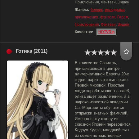
Приключения, Фэнтези, Экшен
Жанры:
боевик
,
мелодрама
,
приключения
,
фэнтези
,
Гарем
,
Приключения
,
Фэнтези
,
Экшен
Качество:
HDTVRip
Готика (2011)
В княжестве Совилль,
притаившемся в центре
альтернативной Европы 20-х
годов, царит затишье после
Первой мировой. Простые
люди зарабатывают на хлеб,
элита ищет развлечений, а в
широко известной академии
Св. Маргариты обучаются
отпрыски знатных фамилий.
Именно в эту школу из
союзной Японии переводится
Кадзуя Кудзё, младший сын
из семьи потомственных