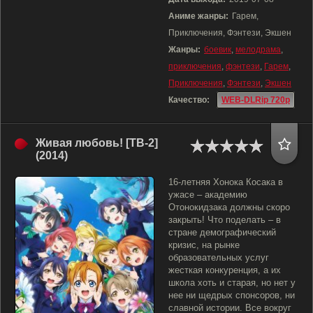
Аниме жанры:
Гарем,
Приключения, Фэнтези, Экшен
Жанры:
боевик
,
мелодрама
,
приключения
,
фэнтези
,
Гарем
,
Приключения
,
Фэнтези
,
Экшен
Качество:
WEB-DLRip 720p
Живая любовь! [ТВ-2]
(2014)
16-летняя Хонока Косака в
ужасе – академию
Отонокидзака должны скоро
закрыть! Что поделать – в
стране демографический
кризис, на рынке
образовательных услуг
жесткая конкуренция, а их
школа хоть и старая, но нет у
нее ни щедрых спонсоров, ни
славной истории. Все вокруг