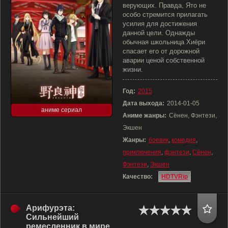
верующих. Правда, Ято не
особо стремится прилагать
усилия для достижения
данной цели. Однажды
обычная школьница Хиёри
спасает его от дорожной
аварии ценой собственной
жизни.
Год:
2015
Дата выхода:
2014-01-05
аниме сериал
Аниме жанры:
Сёнен, Фэнтези,
Экшен
Жанры:
боевик
,
комедия
,
приключения
,
фэнтези
,
Сёнен
,
Фэнтези
,
Экшен
Качество:
HDTVRip
Арифурэта:
Сильнейший
ремесленник в мире