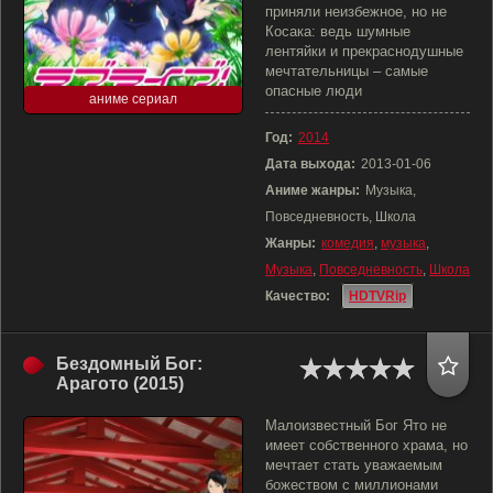
приняли неизбежное, но не
Косака: ведь шумные
лентяйки и прекраснодушные
мечтательницы – самые
опасные люди
аниме сериал
Год:
2014
Дата выхода:
2013-01-06
Аниме жанры:
Музыка,
Повседневность, Школа
Жанры:
комедия
,
музыка
,
Музыка
,
Повседневность
,
Школа
Качество:
HDTVRip
Бездомный Бог:
Арагото (2015)
Малоизвестный Бог Ято не
имеет собственного храма, но
мечтает стать уважаемым
божеством с миллионами