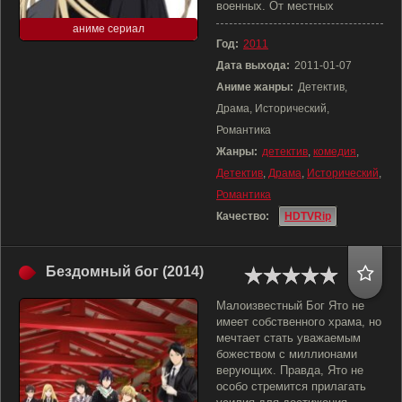
военных. От местных
аниме сериал
Год:
2011
Дата выхода:
2011-01-07
Аниме жанры:
Детектив,
Драма, Исторический,
Романтика
Жанры:
детектив
,
комедия
,
Детектив
,
Драма
,
Исторический
,
Романтика
Качество:
HDTVRip
Бездомный бог (2014)
Малоизвестный Бог Ято не
имеет собственного храма, но
мечтает стать уважаемым
божеством с миллионами
верующих. Правда, Ято не
особо стремится прилагать