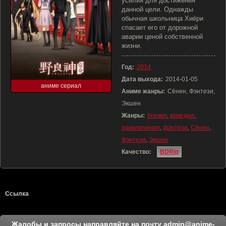
усилия для достижения
данной цели. Однажды
обычная школьница Хиёри
спасает его от дорожной
аварии ценой собственной
жизни.
Год:
2014
Дата выхода:
2014-01-05
аниме сериал
Аниме жанры:
Сёнен, Фэнтези,
Экшен
Жанры:
боевик
,
комедия
,
приключения
,
фэнтези
,
Сёнен
,
Фэнтези
,
Экшен
Качество:
BDRip
Ссылка
Жалобы и запросы направляйте на почту
admin@anime-