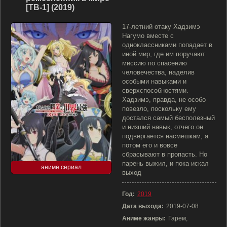
[ТВ-1] (2019)
17-летний отаку Хадзимэ
Нагумо вместе с
одноклассниками попадает в
иной мир, где им поручают
миссию по спасению
человечества, наделив
особыми навыками и
сверхспособностями.
Хадзимэ, правда, не особо
повезло, поскольку ему
достался самый бесполезный
и низший навык, отчего он
подвергается насмешкам, а
потом его и вовсе
сбрасывают в пропасть. Но
парень выжил, и пока искал
аниме сериал
выход
Год:
2019
Дата выхода:
2019-07-08
Аниме жанры:
Гарем,