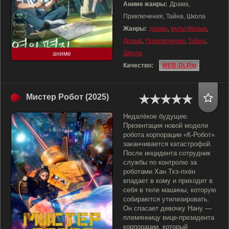
Аниме жанры:
Драма,
Приключения, Тайна, Школа
Жанры:
драма
,
мультфильм
,
Драма
,
Приключения
,
Тайна
,
Школа
аниме
Качество:
WEB-DLRip
Мистер Робот (2025)
Недалёкое будущее.
Презентация новой модели
робота корпорации «К-Робот»
заканчивается катастрофой.
После инцидента сотрудник
службы по контролю за
роботами Хан Тхэ-пхён
впадает в кому и приходит в
себя в теле машины, которую
собираются утилизировать.
Он спасает девочку Нану —
племянницу вице-президента
корпорации, который