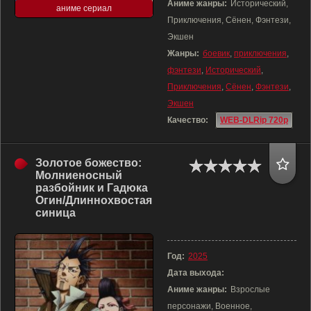
Аниме жанры:
Исторический,
аниме сериал
Приключения, Сёнен, Фэнтези,
Экшен
Жанры:
боевик
,
приключения
,
фэнтези
,
Исторический
,
Приключения
,
Сёнен
,
Фэнтези
,
Экшен
Качество:
WEB-DLRip 720p
Золотое божество:
Молниеносный
разбойник и Гадюка
Огин/Длиннохвостая
синица
Год:
2025
Дата выхода:
Аниме жанры:
Взрослые
персонажи, Военное,