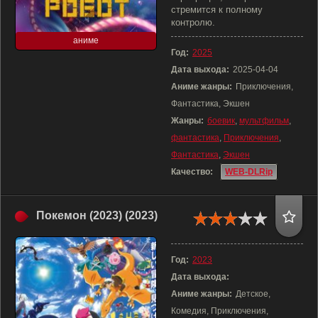
стремится к полному
контролю.
аниме
Год:
2025
Дата выхода:
2025-04-04
Аниме жанры:
Приключения,
Фантастика, Экшен
Жанры:
боевик
,
мультфильм
,
фантастика
,
Приключения
,
Фантастика
,
Экшен
Качество:
WEB-DLRip
Покемон (2023) (2023)
Год:
2023
Дата выхода:
Аниме жанры:
Детское,
Комедия, Приключения,