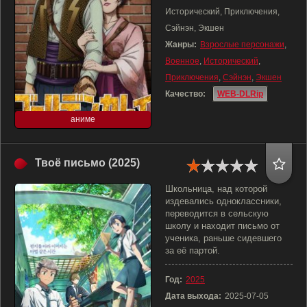
Исторический, Приключения,
Сэйнэн, Экшен
Жанры:
Взрослые персонажи
,
Военное
,
Исторический
,
Приключения
,
Сэйнэн
,
Экшен
Качество:
WEB-DLRip
аниме
Твоё письмо (2025)
Школьница, над которой
издевались одноклассники,
переводится в сельскую
школу и находит письмо от
ученика, раньше сидевшего
за её партой.
Год:
2025
Дата выхода:
2025-07-05