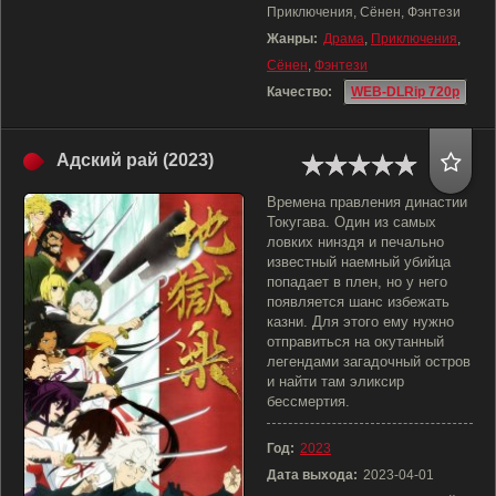
Приключения, Сёнен, Фэнтези
Жанры:
Драма
,
Приключения
,
Сёнен
,
Фэнтези
Качество:
WEB-DLRip 720p
Адский рай (2023)
Времена правления династии
Токугава. Один из самых
ловких нинздя и печально
известный наемный убийца
попадает в плен, но у него
появляется шанс избежать
казни. Для этого ему нужно
отправиться на окутанный
легендами загадочный остров
и найти там эликсир
бессмертия.
Год:
2023
Дата выхода:
2023-04-01