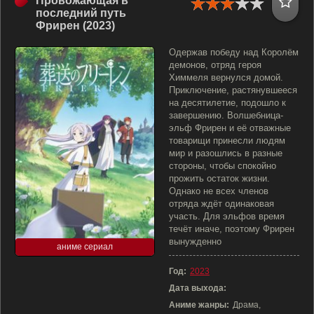
Провожающая в
последний путь
Фрирен (2023)
Одержав победу над Королём
демонов, отряд героя
Химмеля вернулся домой.
Приключение, растянувшееся
на десятилетие, подошло к
завершению. Волшебница-
эльф Фрирен и её отважные
товарищи принесли людям
мир и разошлись в разные
стороны, чтобы спокойно
прожить остаток жизни.
Однако не всех членов
отряда ждёт одинаковая
участь. Для эльфов время
течёт иначе, поэтому Фрирен
вынужденно
аниме сериал
Год:
2023
Дата выхода:
Аниме жанры:
Драма,