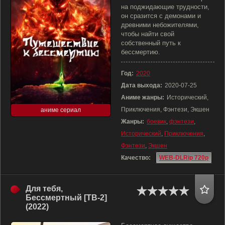
на поджидающие трудности,
он сразится с демонами и
древними небожителями,
чтобы найти свой
собственный путь к
бессмертию.
Год:
2020
Дата выхода:
2020-07-25
Аниме жанры:
Исторический,
Приключения, Фэнтези, Экшен
аниме сериал
Жанры:
боевик
,
фэнтези
,
Исторический
,
Приключения
,
Фэнтези
,
Экшен
Качество:
WEB-DLRip 720p
Для тебя,
Бессмертный [ТВ-2]
(2022)