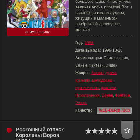
большого куша. И наступила
великая эпоха пиратов! Вот и
паренёк по имени Луффи,
живущий в маленькой
прибрежной деревушке,
мечтает
аниме сериал
Год:
1999
Дата выхода:
1999-10-20
Аниме жанры:
Приключения,
Сёнен, Фэнтези, Экшен
Жанры:
боевик
,
драма
,
комедия
,
мелодрама
,
приключения
,
фэнтези
,
Приключения
,
Сёнен
,
Фэнтези
,
Экшен
Качество:
WEB-DLRip 720p
Роскошный отпуск
Королевы Воров