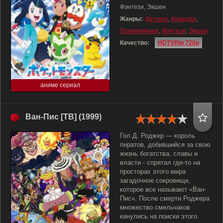
Фэнтези, Экшен
Жанры:
Детское
,
Комедия
,
Приключения
,
Фэнтези
,
Экшен
Качество:
HDTVRip 720p
аниме сериал
Ван-Пис [ТВ] (1999)
Гол Д. Роджер — король
пиратов, добившийся за свою
жизнь богатства, славы и
власти - спрятал где-то на
просторах этого мира
загадочное сокровище,
которое все называют «Ван-
Пис». После смерти Роджера
множество смельчаков
кинулись на поиски этого