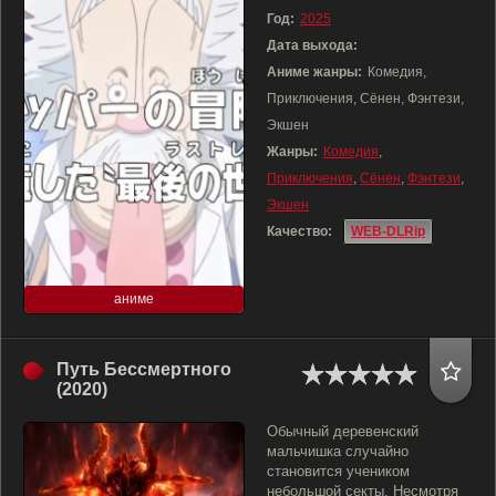
Год:
2025
Дата выхода:
Аниме жанры:
Комедия,
Приключения, Сёнен, Фэнтези,
Экшен
Жанры:
Комедия
,
Приключения
,
Сёнен
,
Фэнтези
,
Экшен
Качество:
WEB-DLRip
аниме
Путь Бессмертного
(2020)
Обычный деревенский
мальчишка случайно
становится учеником
небольшой секты. Несмотря