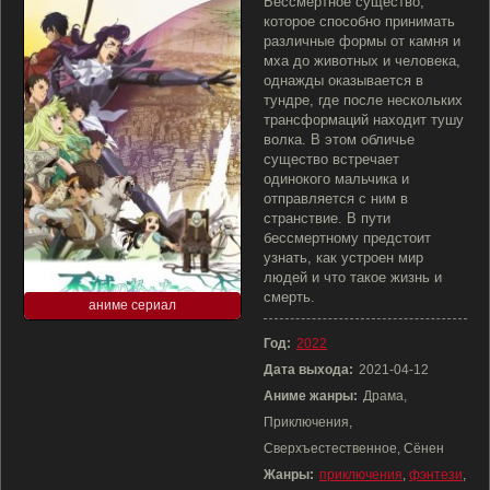
Бессмертное существо,
которое способно принимать
различные формы от камня и
мха до животных и человека,
однажды оказывается в
тундре, где после нескольких
трансформаций находит тушу
волка. В этом обличье
существо встречает
одинокого мальчика и
отправляется с ним в
странствие. В пути
бессмертному предстоит
узнать, как устроен мир
людей и что такое жизнь и
смерть.
аниме сериал
Год:
2022
Дата выхода:
2021-04-12
Аниме жанры:
Драма,
Приключения,
Сверхъестественное, Сёнен
Жанры:
приключения
,
фэнтези
,