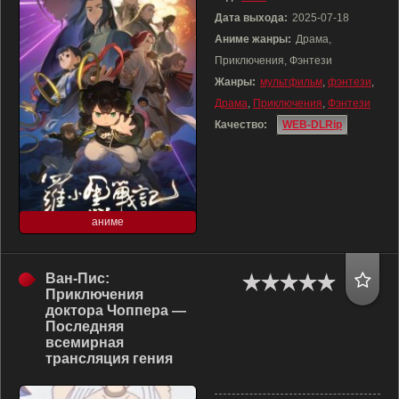
Дата выхода:
2025-07-18
Аниме жанры:
Драма,
Приключения, Фэнтези
Жанры:
мультфильм
,
фэнтези
,
Драма
,
Приключения
,
Фэнтези
Качество:
WEB-DLRip
аниме
Ван-Пис:
Приключения
доктора Чоппера —
Последняя
всемирная
трансляция гения