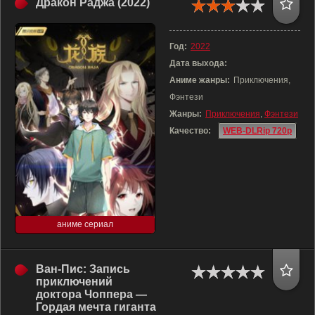
Дракон Раджа (2022)
Год:
2022
Дата выхода:
Аниме жанры:
Приключения,
Фэнтези
Жанры:
Приключения
,
Фэнтези
Качество:
WEB-DLRip 720p
аниме сериал
Ван-Пис: Запись
приключений
доктора Чоппера —
Гордая мечта гиганта