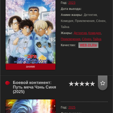
Год:
2023
Дата выхода:
Аниме жанры:
Детектив,
Комедия, Приключения, Сёнен,
Тайна
Жанры:
Детектив
,
Комедия
,
Приключения
,
Сёнен
,
Тайна
Качество:
WEB-DLRip
аниме
Боевой континент:
Путь меча Чэнь Синя
(2025)
Год:
2025