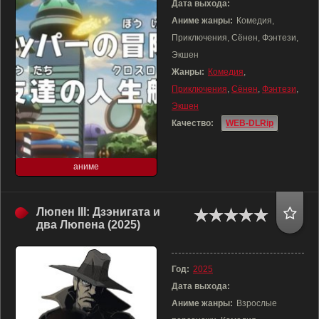
Дата выхода:
Аниме жанры:
Комедия,
Приключения, Сёнен, Фэнтези,
Экшен
Жанры:
Комедия
,
Приключения
,
Сёнен
,
Фэнтези
,
Экшен
Качество:
WEB-DLRip
аниме
Люпен III: Дзэнигата и
два Люпена (2025)
Год:
2025
Дата выхода:
Аниме жанры:
Взрослые