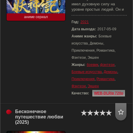
имел духовную силу на
уровне простых людей. Он и
аниме сериал
Год:
2021
Дата выхода:
2017-05-09
Аниме жанры:
Боевые
искусства, Демоны,
Приключения, Романтика,
Фэнтези, Экшен
Жанры:
боевик
,
фэнтези
,
Боевые искусства
,
Демоны
,
Приключения
,
Романтика
,
Фэнтези
,
Экшен
Качество:
WEB-DLRip 720p
Бесконечное
путешествие любви
(2025)