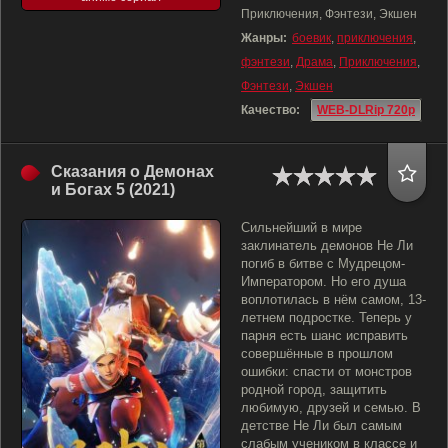
Приключения, Фэнтези, Экшен
Жанры:
боевик
,
приключения
,
фэнтези
,
Драма
,
Приключения
,
Фэнтези
,
Экшен
Качество:
WEB-DLRip 720p
Сказания о Демонах
и Богах 5 (2021)
Сильнейший в мире
заклинатель демонов Не Ли
погиб в битве с Мудрецом-
Императором. Но его душа
воплотилась в нём самом, 13-
летнем подростке. Теперь у
парня есть шанс исправить
совершённые в прошлом
ошибки: спасти от монстров
родной город, защитить
любимую, друзей и семью. В
детстве Не Ли был самым
слабым учеником в классе и