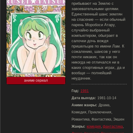
прибывают на Землю с
завоевательными целями.
Единственный шанс землян
на спасение — если обычный
парень Моробоси Атару,
случайно выбранный
компьютером, обыграет в
салочки дочь вождя
пришельцев по имени Лам. К
сожалению, шансов у него
почти никаких, так как он
никогда не отличался ни в
каких спортивных играх, да и
вообще — полнейший
неудачник.
аниме сериал
Год:
1981
Дата выхода:
1981-10-14
Аниме жанры:
Драма,
Комедия, Приключения,
Романтика, Фантастика, Экшен
Жанры:
комедия
,
фантастика
,