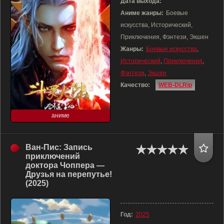
Дата выхода:
Аниме жанры:
Боевые
искусства, Исторический,
Приключения, Фэнтези, Экшен
Жанры:
Боевые искусства
,
Исторический
,
Приключения
,
Фэнтези
,
Экшен
Качество:
WEB-DLRip
аниме
Ван-Пис: Запись
приключений
доктора Чоппера —
Друзья на перепутье!
(2025)
Год:
2025