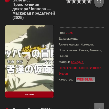
Ван-Пис:
Приключения
доктора Чоппера —
Маскарад предателей
(2025)
Год:
2025
Дата выхода:
Аниме жанры:
Комедия,
Приключения, Сёнен, Фэнтези,
Экшен
Жанры:
Комедия
,
Приключения
,
Сёнен
,
Фэнтези
,
Экшен
Качество:
WEB-DLRip
аниме