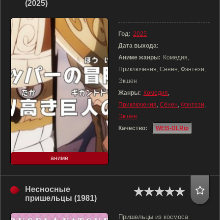
(2025)
Год:
2025
Дата выхода:
Аниме жанры:
Комедия,
Приключения, Сёнен, Фэнтези,
Экшен
Жанры:
Комедия
,
Приключения
,
Сёнен
,
Фэнтези
,
Экшен
Качество:
WEB-DLRip
аниме
Несносные
пришельцы (1981)
Пришельцы из космоса