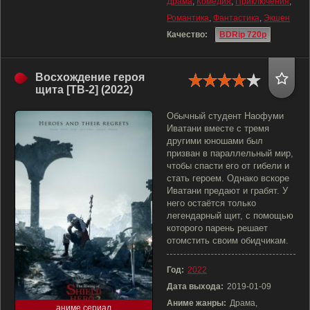
Драма
,
Комедия
,
Приключения
,
Романтика
,
Фантастика
,
Экшен
Качество:
BDRip 720p
Восхождение героя
щита [ТВ-2] (2022)
Обычный студент Наофуми
Иватани вместе с тремя
другими юношами был
призван в параллельный мир,
чтобы спасти его от гибели и
стать героем. Однако вскоре
Иватани предают и грабят. У
него остаётся только
легендарный щит, с помощью
которого парень решает
отомстить своим обидчикам.
Год:
2022
Дата выхода:
2019-01-09
Аниме жанры:
Драма,
аниме сериал