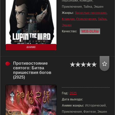
персонажи, Комедия,
Приключения, Тайна, Экшен
Жанры:
Взрослые персонажи
,
Комедия
,
Приключения
,
Тайна
,
Экшен
Качество:
WEB-DLRip
аниме
Противостояние
святого: Битва
пришествия богов
(2025)
Год:
2025
Дата выхода:
Аниме жанры:
Исторический,
Приключения, Фэнтези, Экшен