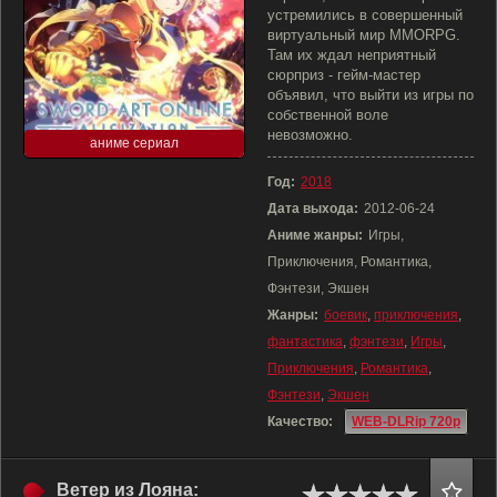
устремились в совершенный
виртуальный мир MMORPG.
Там их ждал неприятный
сюрприз - гейм-мастер
объявил, что выйти из игры по
собственной воле
невозможно.
аниме сериал
Год:
2018
Дата выхода:
2012-06-24
Аниме жанры:
Игры,
Приключения, Романтика,
Фэнтези, Экшен
Жанры:
боевик
,
приключения
,
фантастика
,
фэнтези
,
Игры
,
Приключения
,
Романтика
,
Фэнтези
,
Экшен
Качество:
WEB-DLRip 720p
Ветер из Лояна: