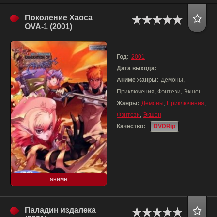
Поколение Хаоса
OVA-1 (2001)
Год:
2001
Дата выхода:
Аниме жанры:
Демоны,
Приключения, Фэнтези, Экшен
Жанры:
Демоны
,
Приключения
,
Фэнтези
,
Экшен
Качество:
DVDRip
аниме
Паладин издалека