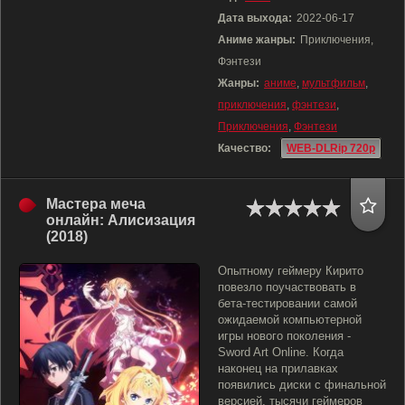
Дата выхода:
2022-06-17
Аниме жанры:
Приключения,
Фэнтези
Жанры:
аниме
,
мультфильм
,
приключения
,
фэнтези
,
Приключения
,
Фэнтези
Качество:
WEB-DLRip 720p
Мастера меча
онлайн: Алисизация
(2018)
Опытному геймеру Кирито
повезло поучаствовать в
бета-тестировании самой
ожидаемой компьютерной
игры нового поколения -
Sword Art Online. Когда
наконец на прилавках
появились диски с финальной
версией, тысячи геймеров