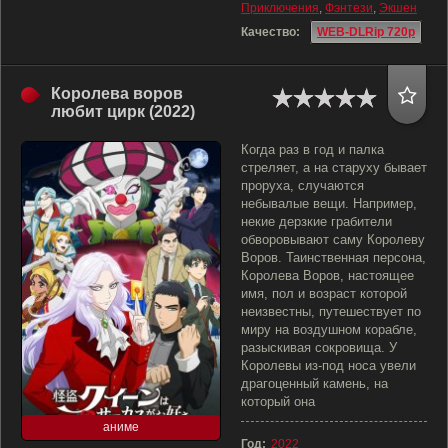
Приключения
,
Фэнтези
,
Экшен
Качество:
WEB-DLRip 720p
Королева воров
любит цирк (2022)
Когда раз в год и палка
стреляет, а на старуху бывает
проруха, случаются
небывалые вещи. Например,
некие дерзкие грабители
обворовывают саму Королеву
Воров. Таинственная персона,
Королева Воров, настоящее
имя, пол и возраст которой
неизвестны, путешествует по
миру на воздушном корабле,
разыскивая сокровища. У
Королевы из-под носа увели
драгоценный камень, на
который она
аниме
Год:
2022