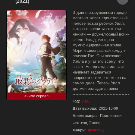
(2021)
В давно разрушенном городе
мертвых живет единственный
человеческий ребенок Уилл,
которого воспитывают три
нежити — дружелюбный воин-
скелет Блад, изящная
мумифицированная жрица
Мэри и своенравный колдун-
призрак Гас. Они обожают
Уилла и учат его всему, что
знают. Но однажды мальчик
начинает задаваться
вопросом о том, кто же он на
самом деле. Теперь Уилл
должен разгадать тайны
аниме сериал
Год:
2021
Дата выхода:
2021-10-09
Аниме жанры:
Приключения,
Фэнтези, Экшен
Жанры:
фэнтези
,