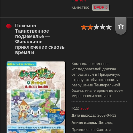
Фэнтези
Качество:
DVDRip
Покемон:
Таинственное
подземелье —
Финальное
приключение сквозь
время и
Команда покемонов-
исследователей должна
отправиться в Призрачную
страну, чтобы остановить
разрушение Темпоральной
башни, иначе время во всём
мире навеки застынет.
Год:
2009
Дата выхода:
2009-04-12
Аниме жанры:
Детское,
Приключения, Фэнтези