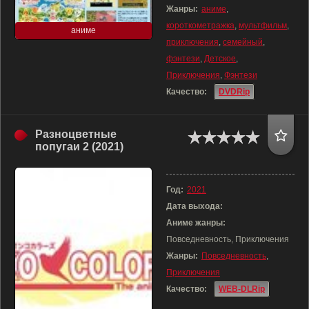
Жанры:
аниме
,
короткометражка
,
мультфильм
,
аниме
приключения
,
семейный
,
фэнтези
,
Детское
,
Приключения
,
Фэнтези
Качество:
DVDRip
Разноцветные
попугаи 2 (2021)
Год:
2021
Дата выхода:
Аниме жанры:
Повседневность, Приключения
Жанры:
Повседневность
,
Приключения
Качество:
WEB-DLRip