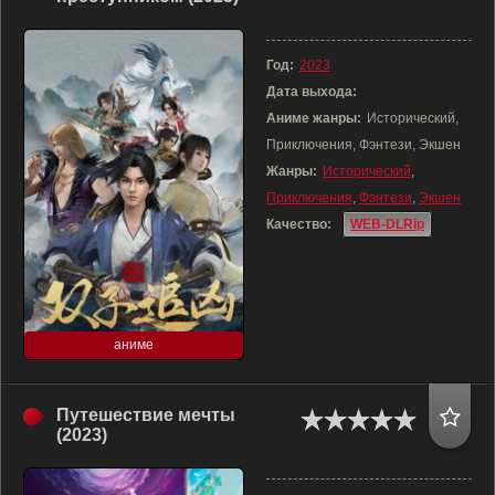
Год:
2023
Дата выхода:
Аниме жанры:
Исторический,
Приключения, Фэнтези, Экшен
Жанры:
Исторический
,
Приключения
,
Фэнтези
,
Экшен
Качество:
WEB-DLRip
аниме
Путешествие мечты
(2023)