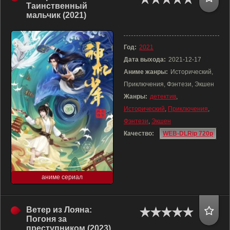
Таинственный
мальчик (2021)
Год:
2021
Дата выхода:
2021-12-17
Аниме жанры:
Исторический,
Приключения, Фэнтези, Экшен
Жанры:
детектив
,
Исторический
,
Приключения
,
Фэнтези
,
Экшен
Качество:
WEB-DLRip 720p
аниме сериал
Ветер из Лояна:
Погоня за
преступником (2023)