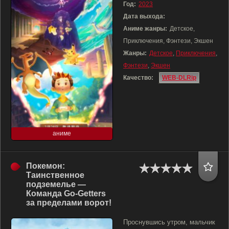
Год:
2023
Дата выхода:
Аниме жанры:
Детское,
Приключения, Фэнтези, Экшен
Жанры:
Детское
,
Приключения
,
Фэнтези
,
Экшен
Качество:
WEB-DLRip
аниме
Покемон:
Таинственное
подземелье —
Команда Go-Getters
за пределами ворот!
Проснувшись утром, мальчик