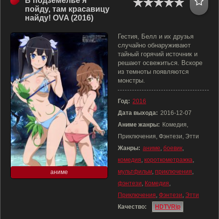
В подземелье я
пойду, там красавицу
найду! OVA (2016)
Гестия, Белл и их друзья
случайно обнаруживают
тайный горячий источник и
решают освежиться. Вскоре
из темноты появляются
монстры.
Год:
2016
Дата выхода:
2016-12-07
Аниме жанры:
Комедия,
Приключения, Фэнтези, Этти
Жанры:
аниме
,
боевик
,
комедия
,
короткометражка
,
мультфильм
,
приключения
,
аниме
фэнтези
,
Комедия
,
Приключения
,
Фэнтези
,
Этти
Качество:
HDTVRip