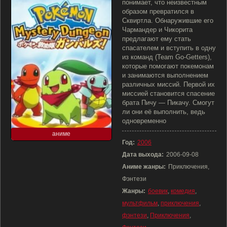
понимает, что неизвестным
образом превратился в
Сквиртла. Обнаружившие его
Чармандер и Чикорита
предлагают ему стать
спасателем и вступить в одну
из команд (Team Go-Getters),
которые помогают покемонам
и занимаются выполнением
различных миссий. Первой их
миссией становится спасение
брата Пичу — Пикачу. Смогут
ли они её выполнить, ведь
одновременно
аниме
Год:
2006
Дата выхода:
2006-09-08
Аниме жанры:
Приключения,
Фэнтези
Жанры:
боевик
,
комедия
,
мультфильм
,
приключения
,
фэнтези
,
Приключения
,