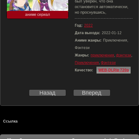
был уверен, что она
остановится автоматически,
но проснувшись,
аниме сериал
Год:
2022
Дата выхода:
2022-01-12
Аниме жанры:
Приключения,
Фэнтези
Жанры:
приключения
,
фэнтези
,
Приключения
,
Фэнтези
Качество:
WEB-DLRip 720p
Назад
Вперед
Ссылка