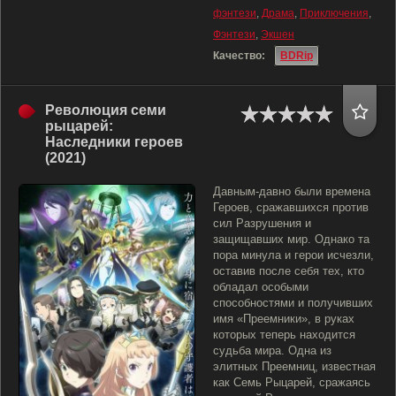
фэнтези
,
Драма
,
Приключения
,
Фэнтези
,
Экшен
Качество:
BDRip
Революция семи
рыцарей:
Наследники героев
(2021)
Давным-давно были времена
Героев, сражавшихся против
сил Разрушения и
защищавших мир. Однако та
пора минула и герои исчезли,
оставив после себя тех, кто
обладал особыми
способностями и получивших
имя «Преемники», в руках
которых теперь находится
судьба мира. Одна из
элитных Преемниц, известная
как Семь Рыцарей, сражаясь