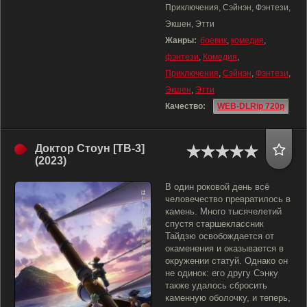
Приключения, Сэйнэн, Фэнтези,
Экшен, Этти
Жанры:
боевик
,
комедия
,
фэнтези
,
Комедия
,
Приключения
,
Сэйнэн
,
Фэнтези
,
Экшен
,
Этти
Качество:
WEB-DLRip 720p
Доктор Стоун [ТВ-3]
(2023)
В один роковой день всё
человечество превратилось в
камень. Много тысячелетий
спустя старшеклассник
Тайдзю освобождается от
окаменения и оказывается в
окружении статуй. Однако он
не одинок: его другу Сэнку
также удалось сбросить
каменную оболочку, и теперь,