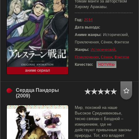
томам манги за авторством
Хирому Аракавы.
Год:
2016
Дата выхода:
Аниме жанры:
Исторический,
Приключения, Сёнен, Фэнтези
Жанры:
Исторический
,
Приключения
,
Сёнен
,
Фэнтези
Качество:
HDTVRip
аниме сериал
Сердца Пандоры
(2009)
Мир, похожий на наше
Высокое Средневековье,
тесно связан с Бездной –
измерением, где не
действуют привычные законы
природы. Тот, кто владеет