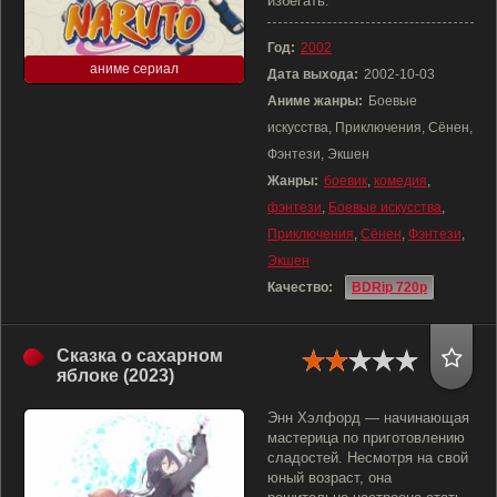
избегать.
Год:
2002
аниме сериал
Дата выхода:
2002-10-03
Аниме жанры:
Боевые
искусства, Приключения, Сёнен,
Фэнтези, Экшен
Жанры:
боевик
,
комедия
,
фэнтези
,
Боевые искусства
,
Приключения
,
Сёнен
,
Фэнтези
,
Экшен
Качество:
BDRip 720p
Сказка о сахарном
яблоке (2023)
Энн Хэлфорд — начинающая
мастерица по приготовлению
сладостей. Несмотря на свой
юный возраст, она