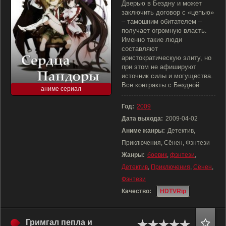
Дверью в Бездну и может
заключить договор с «цепью»
– тамошним обитателем –
получает огромную власть.
Именно такие люди
составляют
аристократическую элиту, но
при этом не афишируют
источник силы и могущества.
Все контракты с Бездной
аниме сериал
Год:
2009
Дата выхода:
2009-04-02
Аниме жанры:
Детектив,
Приключения, Сёнен, Фэнтези
Жанры:
боевик
,
фэнтези
,
Детектив
,
Приключения
,
Сёнен
,
Фэнтези
Качество:
HDTVRip
Гримгал пепла и