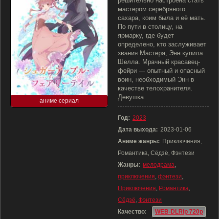
решительно настроена стать
мастером серебряного
сахара, коим была и её мать.
По пути в столицу, на
ярмарку, где будет
определено, кто заслуживает
звания Мастера, Энн купила
Шелла. Мрачный красавец-
фейри — опытный и опасный
воин, необходимый Энн в
качестве телохранителя.
Девушка
аниме сериал
Год:
2023
Дата выхода:
2023-01-06
Аниме жанры:
Приключения,
Романтика, Сёдзё, Фэнтези
Жанры:
мелодрама
,
приключения
,
фэнтези
,
Приключения
,
Романтика
,
Сёдзё
,
Фэнтези
Качество:
WEB-DLRip 720p