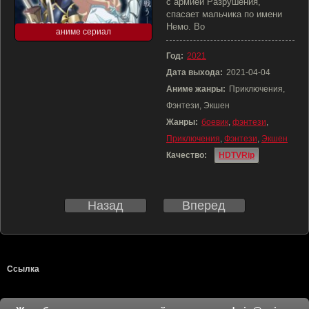
с армией Разрушения,
спасает мальчика по имени
Немо. Во
аниме сериал
Год:
2021
Дата выхода:
2021-04-04
Аниме жанры:
Приключения,
Фэнтези, Экшен
Жанры:
боевик
,
фэнтези
,
Приключения
,
Фэнтези
,
Экшен
Качество:
HDTVRip
Назад
Вперед
Ссылка