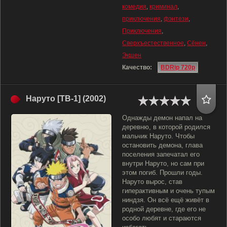
комедия
,
криминал
,
приключения
,
фэнтези
,
Приключения
,
Сверхъестественное
,
Сёнен
,
Экшен
Качество:
BDRip 720p
Наруто [ТВ-1] (2002)
Однажды демон напал на
деревню, в которой родился
мальчик Наруто. Чтобы
остановить демона, глава
поселения запечатал его
внутри Наруто, но сам при
этом погиб. Прошли годы.
Наруто вырос, став
гиперактивным и очень тупым
ниндзя. Он всё ещё живёт в
родной деревне, где его не
особо любят и стараются