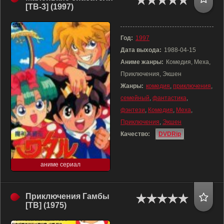
[ТВ-3] (1997)
Год:
1997
Дата выхода:
1988-04-15
Аниме жанры:
Комедия, Меха,
Приключения, Экшен
Жанры:
комедия
,
приключения
,
семейный
,
фантастика
,
фэнтези
,
Комедия
,
Меха
,
Приключения
,
Экшен
Качество:
DVDRip
аниме сериал
Приключения Гамбы
[ТВ] (1975)