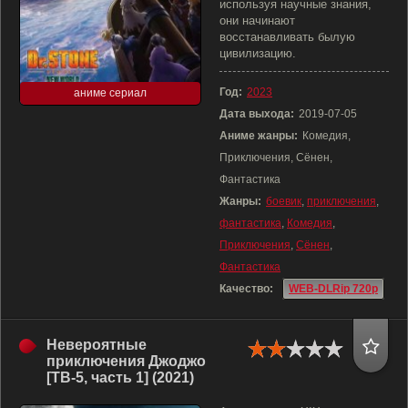
используя научные знания,
они начинают
восстанавливать былую
цивилизацию.
Год:
2023
аниме сериал
Дата выхода:
2019-07-05
Аниме жанры:
Комедия,
Приключения, Сёнен,
Фантастика
Жанры:
боевик
,
приключения
,
фантастика
,
Комедия
,
Приключения
,
Сёнен
,
Фантастика
Качество:
WEB-DLRip 720p
Невероятные
приключения Джоджо
[ТВ-5, часть 1] (2021)