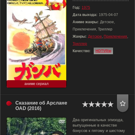
Год:
1975
Дата выхода:
1975-04-07
Аниме жанры:
Детское,
Приключения, Триллер
Жанры:
Детское
,
Приключения
,
Триллер
Качество:
HDTVRip
аниме сериал
Сказание об Арслане
OAD (2016)
Два оригинальных эпизода,
выпущенные в качестве
бонусов к пятому и шестому