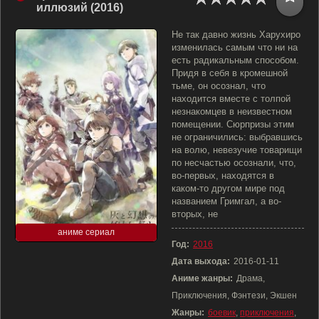
иллюзий (2016)
Не так давно жизнь Харухиро
изменилась самым что ни на
есть радикальным способом.
Придя в себя в кромешной
тьме, он осознал, что
находится вместе с толпой
незнакомцев в неизвестном
помещении. Сюрпризы этим
не ограничились: выбравшись
на волю, невезучие товарищи
по несчастью осознали, что,
во-первых, находятся в
каком-то другом мире под
названием Гримгал, а во-
вторых, не
аниме сериал
Год:
2016
Дата выхода:
2016-01-11
Аниме жанры:
Драма,
Приключения, Фэнтези, Экшен
Жанры:
боевик
,
приключения
,