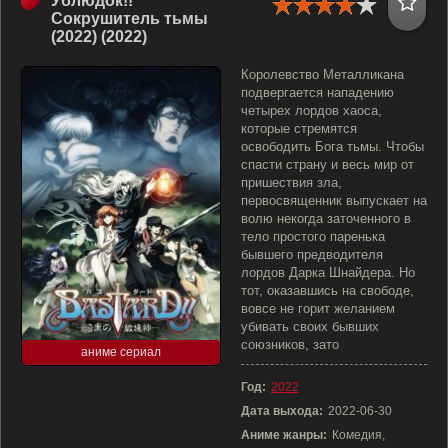
Ублюдок!!
Сокрушитель тьмы
(2022) (2022)
Королевство Металликана
подвергается нападению
четырех лордов хаоса,
которые стремятся
освободить Бога тьмы. Чтобы
спасти страну и весь мир от
пришествия зла,
первосвященник выпускает на
волю некогда заточенного в
тело простого паренька
бывшего предводителя
лордов Дарка Шнайдера. Но
тот, оказавшись на свободе,
вовсе не горит желанием
убивать своих бывших
союзников, зато
аниме сериал
Год:
2022
Дата выхода:
2022-06-30
Аниме жанры:
Комедия,