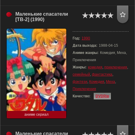
Маленькие спасатели
[ТВ-2] (1990)
Год:
1990
Дата выхода:
1988-04-15
Аниме жанры:
Комедия, Меха,
Приключения
Жанры:
комедия
,
приключения
,
семейный
,
фантастика
,
фэнтези
,
Комедия
,
Меха
,
Приключения
Качество:
DVDRip
аниме сериал
Маленькие спасатели