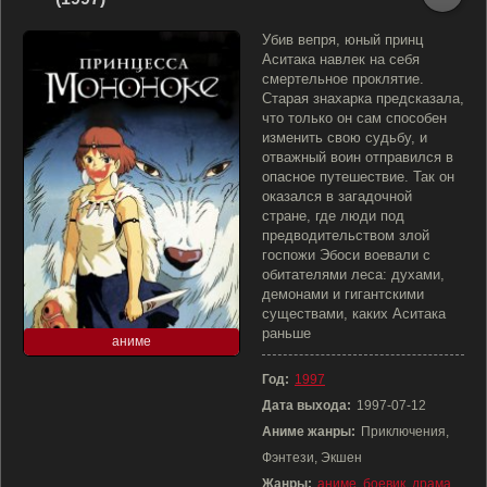
Убив вепря, юный принц
Аситака навлек на себя
смертельное проклятие.
Старая знахарка предсказала,
что только он сам способен
изменить свою судьбу, и
отважный воин отправился в
опасное путешествие. Так он
оказался в загадочной
стране, где люди под
предводительством злой
госпожи Эбоси воевали с
обитателями леса: духами,
демонами и гигантскими
существами, каких Аситака
раньше
аниме
Год:
1997
Дата выхода:
1997-07-12
Аниме жанры:
Приключения,
Фэнтези, Экшен
Жанры:
аниме
,
боевик
,
драма
,