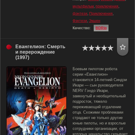
мультфильм
,
приключения
,
фэнтези
,
Приключения
,
Фэнтези
,
Экшен
Качество:
BDRip
Евангелион: Смерть
и перерождение
(1997)
Боевым пилотом робота
серии «Еванглион»
становится 14-летний Синдзи
Икари — сын руководителя
NERV Гэндо Икари,
замкнутый и необщительный
подросток, тяжело
переживающий отдаление
отца. Схожими проблемами
страдают не только другие
юные пилоты, но и взрослые
сотрудники организации, от
которых начальство скрывает