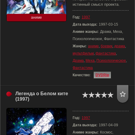
истинный смысл проекта.
Год:
1997
аниме
Дата выхода:
1997-03-15
Аниме жанры:
Драма, Меха,
Психологическое, Фантастика
Жанры:
аниме
,
боевик
,
драма
,
мультфильм
,
фантастика
,
Драма
,
Меха
,
Психологическое
,
Фантастика
Качество:
DVDRip
Легенда о Белом ките
(1997)
Год:
1997
Дата выхода:
1997-04-09
Аниме жанры:
Космос,