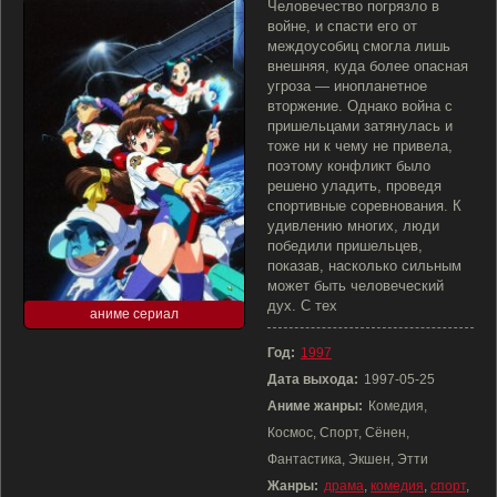
Человечество погрязло в
войне, и спасти его от
междоусобиц смогла лишь
внешняя, куда более опасная
угроза — инопланетное
вторжение. Однако война с
пришельцами затянулась и
тоже ни к чему не привела,
поэтому конфликт было
решено уладить, проведя
спортивные соревнования. К
удивлению многих, люди
победили пришельцев,
показав, насколько сильным
может быть человеческий
дух. С тех
аниме сериал
Год:
1997
Дата выхода:
1997-05-25
Аниме жанры:
Комедия,
Космос, Спорт, Сёнен,
Фантастика, Экшен, Этти
Жанры:
драма
,
комедия
,
спорт
,