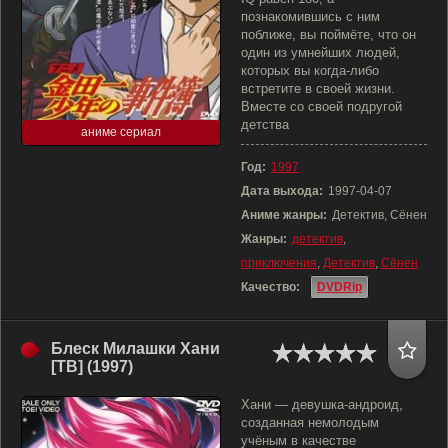
познакомившись с ним
поближе, вы поймёте, что он
один из умнейших людей,
которых вы когда-либо
встретите в своей жизни.
Вместе со своей подругой
детства
аниме сериал
Год:
1997
Дата выхода:
1997-04-07
Аниме жанры:
Детектив, Сёнен
Жанры:
детектив
,
приключения
,
Детектив
,
Сёнен
Качество:
DVDRip
Блеск Милашки Хани
[ТВ] (1997)
Хани — девушка-андроид,
созданная немолодым
учёным в качестве