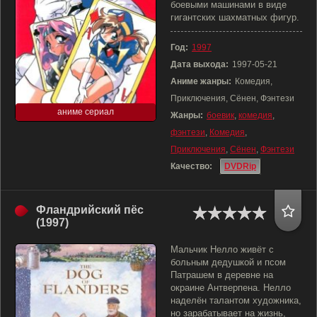
боевыми машинами в виде
гигантских шахматных фигур.
Год:
1997
Дата выхода:
1997-05-21
Аниме жанры:
Комедия,
Приключения, Сёнен, Фэнтези
аниме сериал
Жанры:
боевик
,
комедия
,
фэнтези
,
Комедия
,
Приключения
,
Сёнен
,
Фэнтези
Качество:
DVDRip
Фландрийский пёс
(1997)
Мальчик Нелло живёт с
больным дедушкой и псом
Патрашем в деревне на
окраине Антверпена. Нелло
наделён талантом художника,
но зарабатывает на жизнь,