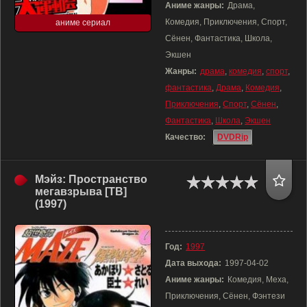
Аниме жанры:
Драма,
Комедия, Приключения, Спорт,
аниме сериал
Сёнен, Фантастика, Школа,
Экшен
Жанры:
драма
,
комедия
,
спорт
,
фантастика
,
Драма
,
Комедия
,
Приключения
,
Спорт
,
Сёнен
,
Фантастика
,
Школа
,
Экшен
Качество:
DVDRip
Мэйз: Пространство
мегавзрыва [ТВ]
(1997)
Год:
1997
Дата выхода:
1997-04-02
Аниме жанры:
Комедия, Меха,
Приключения, Сёнен, Фэнтези