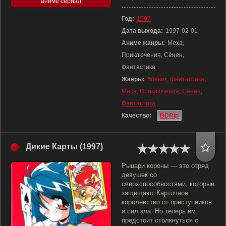
аниме сериал
Год:
1997
Дата выхода:
1997-02-01
Аниме жанры:
Меха,
Приключения, Сёнен,
Фантастика
Жанры:
боевик
,
фантастика
,
Меха
,
Приключения
,
Сёнен
,
Фантастика
Качество:
BDRip
Дикие Карты (1997)
Рыцари короны — это отряд
девушек со
сверхспособностями, которые
защищают Карточное
королевство от преступников
и сил зла. Но теперь им
предстоит столкнуться с