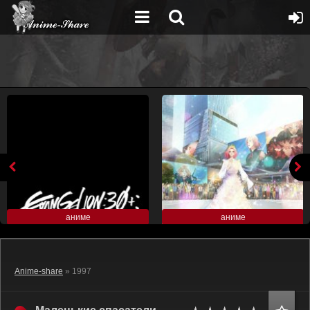
аниме
аниме
Anime-share
» 1997