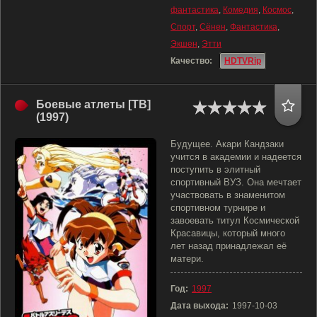
фантастика
,
Комедия
,
Космос
,
Спорт
,
Сёнен
,
Фантастика
,
Экшен
,
Этти
Качество:
HDTVRip
Боевые атлеты [ТВ]
(1997)
Будущее. Акари Кандзаки
учится в академии и надеется
поступить в элитный
спортивный ВУЗ. Она мечтает
участвовать в знаменитом
спортивном турнире и
завоевать титул Космической
Красавицы, который много
лет назад принадлежал её
матери.
Год:
1997
Дата выхода:
1997-10-03