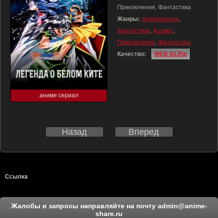
Приключения, Фантастика
Жанры:
приключения
,
фантастика
,
Космос
,
Приключения
,
Фантастика
Качество:
WEB-DLRip
аниме сериал
Назад
Вперед
Ссылка
Жалобы и запросы направляйте на почту
admin@anime-
share.ru