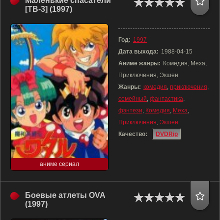
Маленькие спасатели
[ТВ-3] (1997)
Год:
1997
Дата выхода:
1988-04-15
Аниме жанры:
Комедия, Меха,
Приключения, Экшен
Жанры:
комедия
,
приключения
,
семейный
,
фантастика
,
фэнтези
,
Комедия
,
Меха
,
Приключения
,
Экшен
Качество:
DVDRip
аниме сериал
Боевые атлеты OVA
(1997)