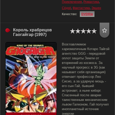
Приключения
,
Романтика
,
Сёдзё
,
Фантастика
,
Экшен
Качество:
DVDRip
Король храбрецов
Гаогайгар (1997)
Возглавляемое
харизматичным Котаро Тайгой
агентство GGG - передовой
оплот защиты Земли от
вторжений из космоса. За
научный прогресс в 3G (как
называет себя организация)
отвечает профессор Лео
Сисио, а за ударную мощь -
его сын Гай, бывший
астронавт, а ныне киборг.
Спасенный после аварии
таинственным механическим
львом Галеоном, Гай получил
инопланетный источник
энергии