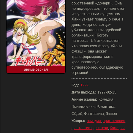
собственной «дочери». Она
не подозревает, что является
искусственным существом.
Хани узнаёт правду о себе в
день, когда её «отца»
убивают члены злодейской
организации «Коготь
пантеры». Ей открывается,
что произнеся фразу «Хани-
флэш!», она может
трансформироваться в
красноволосую
супергероиню, обладающую
аниме сериал
огромной
Год:
1997
Дата выхода:
1997-02-15
Аниме жанры:
Комедия,
Приключения, Романтика,
Сёдзё, Фантастика, Экшен
Жанры:
комедия
,
приключения
,
фантастика
,
фэнтези
,
Комедия
,