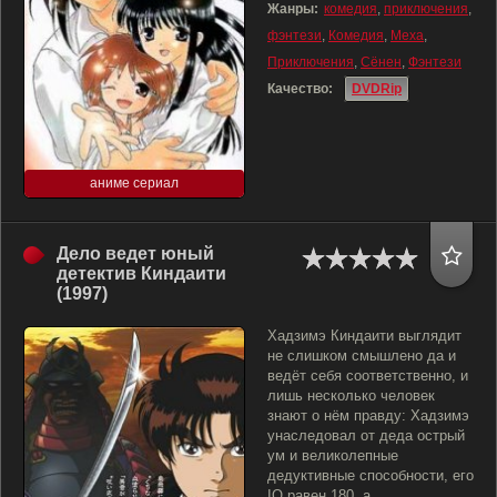
Жанры:
комедия
,
приключения
,
фэнтези
,
Комедия
,
Меха
,
Приключения
,
Сёнен
,
Фэнтези
Качество:
DVDRip
аниме сериал
Дело ведет юный
детектив Киндаити
(1997)
Хадзимэ Киндаити выглядит
не слишком смышлено да и
ведёт себя соответственно, и
лишь несколько человек
знают о нём правду: Хадзимэ
унаследовал от деда острый
ум и великолепные
дедуктивные способности, его
IQ равен 180, а