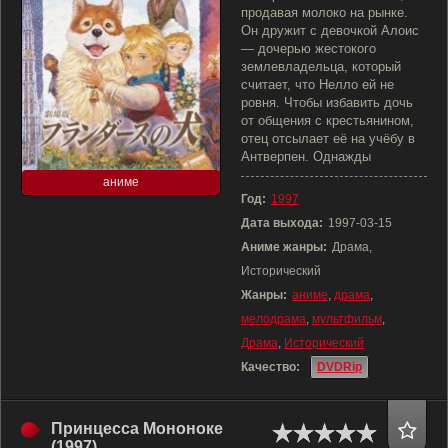
продавая молоко на рынке.
Он дружит с девочкой Алоис
— дочерью жестокого
землевладельца, который
считает, что Нелло ей не
ровня. Чтобы избавить дочь
от общения с крестьянином,
отец отсылает её на учёбу в
Антверпен. Однажды
аниме
Год:
1997
Дата выхода:
1997-03-15
Аниме жанры:
Драма,
Исторический
Жанры:
аниме
,
драма
,
мелодрама
,
мультфильм
,
Драма
,
Исторический
Качество:
DVDRip
Принцесса Мононоке
(1997)