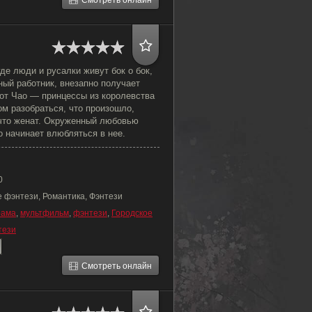
Смотреть онлайн
де люди и русалки живут бок о бок,
ый работник, внезапно получает
от Чао — принцессы из королевства
ом разобраться, что произошло,
что женат. Окруженный любовью
 начинает влюбляться в нее.
0
е фэнтези, Романтика, Фэнтези
рама
,
мультфильм
,
фэнтези
,
Городское
тези
Смотреть онлайн