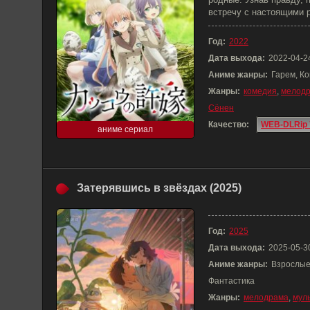
встречу с настоящими 
Год:
2022
Дата выхода:
2022-04-2
Аниме жанры:
Гарем, К
Жанры:
комедия
,
мелод
Сёнен
Качество:
WEB-DLRip 
аниме сериал
Затерявшись в звёздах (2025)
Год:
2025
Дата выхода:
2025-05-3
Аниме жанры:
Взрослые
Фантастика
Жанры:
мелодрама
,
мул