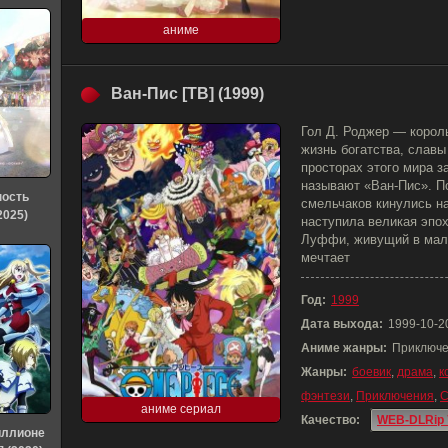
аниме
Ван-Пис [ТВ] (1999)
Гол Д. Роджер — корол
жизнь богатства, славы 
просторах этого мира з
называют «Ван-Пис». П
ность
смельчаков кинулись на
2025)
наступила великая эпох
Луффи, живущий в мал
мечтает
Год:
1999
Дата выхода:
1999-10-2
Аниме жанры:
Приключе
Жанры:
боевик
,
драма
,
к
фэнтези
,
Приключения
,
С
аниме сериал
Качество:
WEB-DLRip 
иллионе