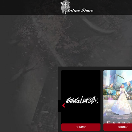
аниме
аниме