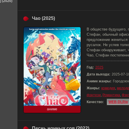
] (2020)
Чао (2025)
В обществе будущего, г
Стефан, обычный офисн
предложение жениться 
русалок. Не успев толк
Стефан обнаруживает, 
Чао, Стефан постепенно
Год:
2025
Дата выхода:
2025-07-1
Аниме жанры:
Городско
Жанры:
комедия
,
мелод
фэнтези
,
Романтика
,
Фэн
Качество:
WEB-DLRip
аниме
Песнь ночных сов (2022)