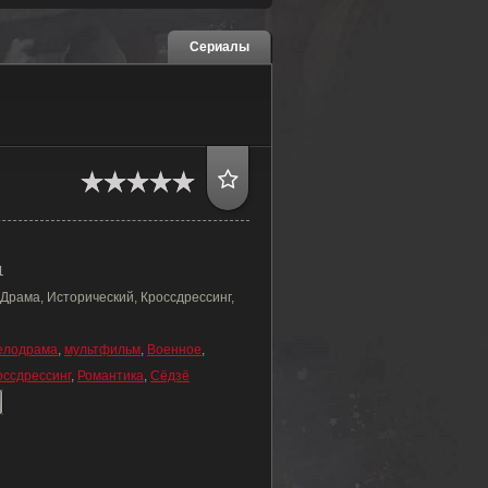
Сериалы
1
Драма, Исторический, Кроссдрессинг,
елодрама
,
мультфильм
,
Военное
,
оссдрессинг
,
Романтика
,
Сёдзё