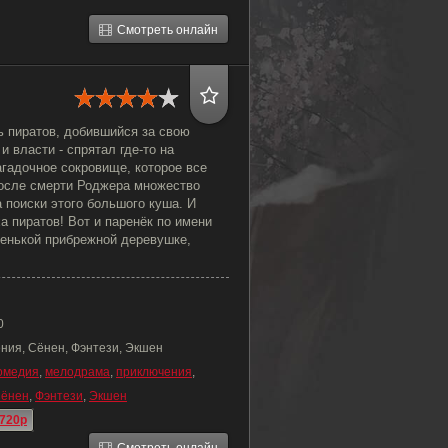
Смотреть онлайн
ь пиратов, добившийся за свою
и власти - спрятал где-то на
агадочное сокровище, которое все
осле смерти Роджера множество
 поиски этого большого куша. И
а пиратов! Вот и паренёк по имени
енькой прибрежной деревушке,
0
ния, Сёнен, Фэнтези, Экшен
омедия
,
мелодрама
,
приключения
,
ёнен
,
Фэнтези
,
Экшен
720p