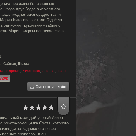
до сих пор живы болезненные
а, когда друг Годзё высмеял его
нажды модная жизнерадостная и
Марин Китагава застала Годзё за
а одинокий «кукольник» забыл о
ведь Марин вихрем вовлекла его в
8
а, Сэйнэн, Школа
мелодрама
,
Романтика
,
Сэйнэн
,
Школа
720p
Смотреть онлайн
ениальный молодой учёный Акира
л робота-помощника Солта, которого
оизводство. Однако его новое
ь полным провалом, и он