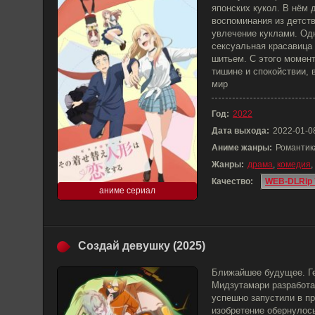
японских кукол. В нём 
воспоминания из детств
увлечение куклами. Од
сексуальная красавица 
шитьем. С этого момент
тишине и спокойствии, 
мир
Год:
2022
Дата выхода:
2022-01-0
Аниме жанры:
Романтик
Жанры:
драма
,
комедия
,
Качество:
WEB-DLRip 
аниме сериал
Создай девушку (2025)
Ближайшее будущее. Г
Мидзутамари разработа
успешно запустили в пр
изобретение обернулос