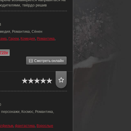
родителями, твёрдо решив
4
омедия, Романтика, Сёнен
рама
,
Гарем
,
Комедия
,
Романтика
,
720p
Смотреть онлайн
0
 персонажи, Космос, Романтика,
ьтфильм
,
фантастика
,
Взрослые