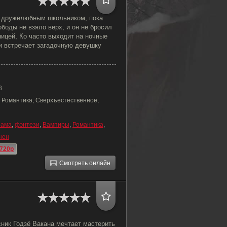
 дружелюбным школьником, пока
боды не взяло верх, и он не бросил
ицей, Ко часто выходит на ночные
и встречает загадочную девушку
8
 Романтика, Сверхъестественное,
рама
,
фэнтези
,
Вампиры
,
Романтика
,
нен
720p
Смотреть онлайн
ник Годзё Вакана мечтает мастерить