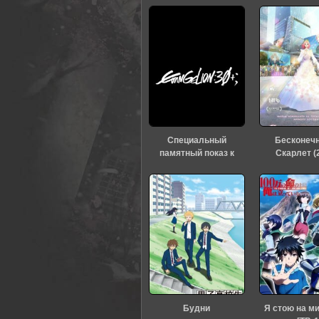
80
1
2
3
4
5
Специальный
Бесконеч
памятный показ к
Скарлет (
тридцатилетию
«Евангелиона» (2026)
Будни
Я стою на м