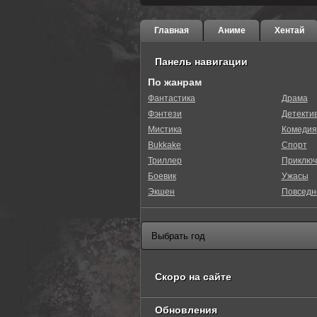
Главная
Аниме
Хентай
Панель навигации
По жанрам
Фантастика
Драма
Фэнтези
Детекти
0
1
2
3
4
5
Мистика
Комедия
Bukkake
Спорт
Триллер
Приключ
Боевик
Ужасы
Экшен
Повседн
Скоро на сайте
Обновления