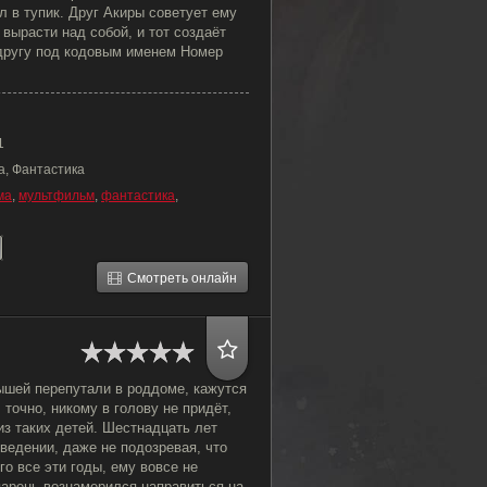
л в тупик. Друг Акиры советует ему
 вырасти над собой, и тот создаёт
другу под кодовым именем Номер
1
а, Фантастика
ма
,
мультфильм
,
фантастика
,
Смотреть онлайн
ышей перепутали в роддоме, кажутся
 точно, никому в голову не придёт,
из таких детей. Шестнадцать лет
ведении, даже не подозревая, что
о все эти годы, ему вовсе не
парень вознамерился направиться на