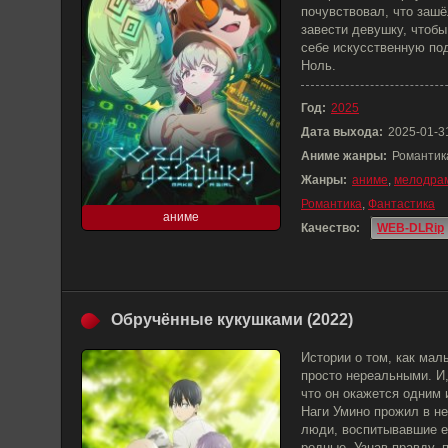
почувствовал, что зашё
завести девушку, чтобы
себе искусственную по
Ноль.
Год:
2025
Дата выхода:
2025-01-3
Аниме жанры:
Романтик
Жанры:
аниме
,
мелодра
Романтика
,
Фантастика
аниме
Качество:
WEB-DLRip
Обручённые кукушками (2022)
Истории о том, как мал
просто нереальными. И,
что он окажется одним 
Наги Умино прожил в не
люди, воспитывавшие ег
родные. Узнав правду, 