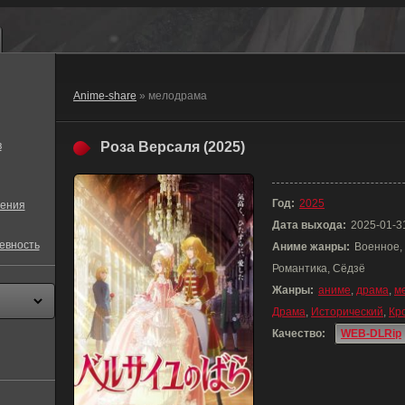
Anime-share
» мелодрама
в
Роза Версаля (2025)
Год:
2025
ения
Дата выхода:
2025-01-3
евность
Аниме жанры:
Военное, 
Романтика, Сёдзё
Жанры:
аниме
,
драма
,
м
Драма
,
Исторический
,
Кр
Качество:
WEB-DLRip