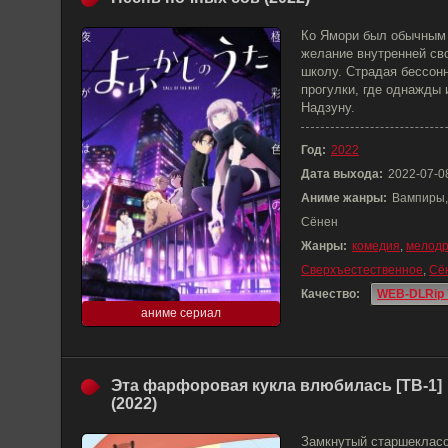
Ко Ямори был обычным
желание внутренней сво
школу. Страдая бессонн
прогулки, где однажды 
Надзуну.
Год:
2022
Дата выхода:
2022-07-0
Аниме жанры:
Вампиры,
Сёнен
Жанры:
комедия
,
мелод
Сверхъестественное
,
Сё
Качество:
WEB-DLRip 
аниме сериал
Эта фарфоровая кукла влюбилась [ТВ-1]
(2022)
Замкнутый старшекласс