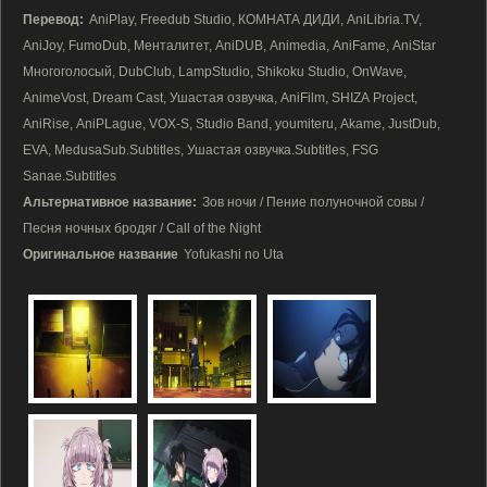
Перевод:
AniPlay, Freedub Studio, КОМНАТА ДИДИ, AniLibria.TV,
AniJoy, FumoDub, Менталитет, AniDUB, Animedia, AniFame, AniStar
Многоголосый, DubClub, LampStudio, Shikoku Studio, OnWave,
AnimeVost, Dream Cast, Ушастая озвучка, AniFilm, SHIZA Project,
AniRise, AniPLague, VOX-S, Studio Band, youmiteru, Akame, JustDub,
EVA, MedusaSub.Subtitles, Ушастая озвучка.Subtitles, FSG
Sanae.Subtitles
Альтернативное название:
Зов ночи / Пение полуночной совы /
Песня ночных бродяг / Call of the Night
Оригинальное название
Yofukashi no Uta