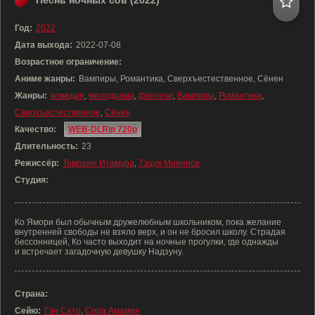
Песнь ночных сов (2022)
Год:
2022
Дата выхода:
2022-07-08
Возрастное ограничение:
Аниме жанры:
Вампиры, Романтика, Сверхъестественное, Сёнен
Жанры:
комедия
,
мелодрама
,
фэнтези
,
Вампиры
,
Романтика
,
Сверхъестественное
,
Сёнен
Качество:
WEB-DLRip 720p
Длительность:
23
Режиссёр:
Томоюки Итамура
,
Тэцуя Мияниси
Студия:
Ко Ямори был обычным дружелюбным школьником, пока желание
внутренней свободы не взяло верх, и он не бросил школу. Страдая
бессонницей, Ко часто выходит на ночные прогулки, где однажды
и встречает загадочную девушку Надзуну.
Страна:
Сейю:
Гэн Сато
,
Сора Амамия