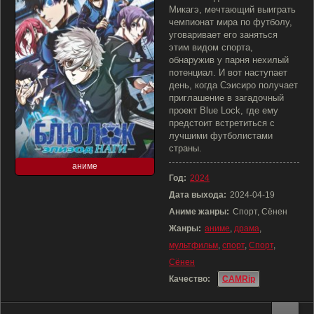
Микагэ, мечтающий выиграть
чемпионат мира по футболу,
уговаривает его заняться
этим видом спорта,
обнаружив у парня нехилый
потенциал. И вот наступает
день, когда Сэисиро получает
приглашение в загадочный
проект Blue Lock, где ему
предстоит встретиться с
лучшими футболистами
страны.
аниме
Год:
2024
Дата выхода:
2024-04-19
Аниме жанры:
Спорт, Сёнен
Жанры:
аниме
,
драма
,
мультфильм
,
спорт
,
Спорт
,
Сёнен
Качество:
CAMRip