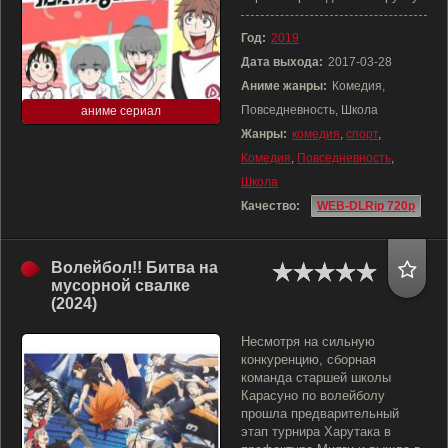
Год:
2019
Дата выхода:
2017-03-28
Аниме жанры:
Комедия,
Повседневность, Школа
аниме сериал
Жанры:
комедия
,
спорт
,
Комедия
,
Повседневность
,
Школа
Качество:
WEB-DLRip 720p
Волейбол!! Битва на
мусорной свалке
(2024)
Несмотря на сильную
конкуренцию, сборная
команда старшей школы
Карасуно по волейболу
прошла предварительный
этап турнира Харутака в