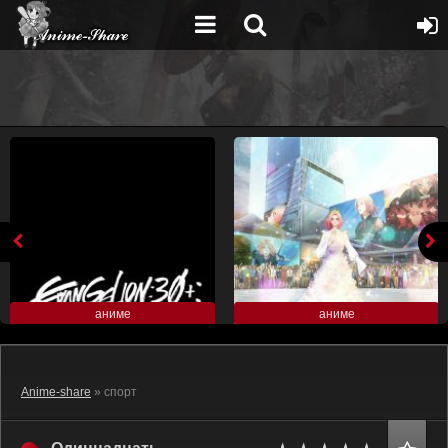
аниме
аниме
Anime-share
» спорт