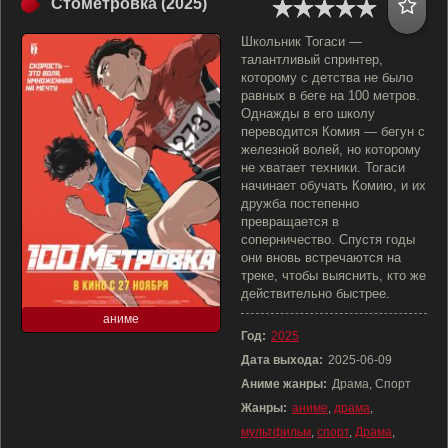
Стометровка (2025)
Школьник Тогаси —
талантливый спринтер,
которому с детства не было
равных в беге на 100 метров.
Однажды в его школу
переводится Комия — бегун с
железной волей, но которому
не хватает техники. Тогаси
начинает обучать Комию, и их
дружба постепенно
превращается в
соперничество. Спустя годы
они вновь встречаются на
треке, чтобы выяснить, кто же
действительно быстрее.
аниме
Год:
2025
Дата выхода:
2025-06-09
Аниме жанры:
Драма, Спорт
Жанры:
аниме
,
драма
,
мультфильм
,
спорт
,
Драма
,