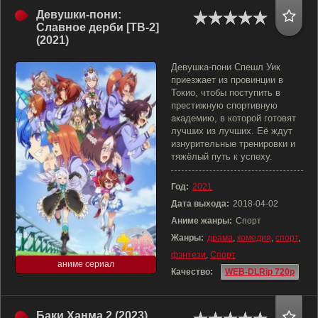
Девушки-пони:
Славное дерби [ТВ-2]
(2021)
Девушка-пони Спешл Уик
приезжает из провинции в
Токио, чтобы поступить в
престижную спортивную
академию, в которой готовят
лучших из лучших. Её ждут
изнурительные тренировки и
тяжёлый путь к успеху.
Год:
2021
Дата выхода:
2018-04-02
Аниме жанры:
Спорт
Жанры:
драма
,
комедия
,
спорт
,
фэнтези
,
Спорт
аниме сериал
Качество:
WEB-DLRip 720p
Баки Ханма 2 (2023)