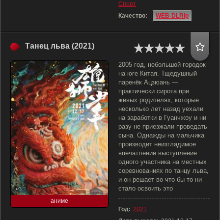
Спорт
Качество:
WEB-DLRip
Танец льва (2021)
2005 год, небольшой городок
на юге Китая. Тщедушный
паренёк Ацзюань —
практически сирота при
живых родителях, которые
несколько лет назад уехали
на заработки в Гуанчжоу и ни
разу не приезжали проведать
сына. Однажды на мальчика
производит неизгладимое
впечатление выступление
одного участника на местных
соревнованиях по танцу льва,
и он решает во что бы то ни
стало освоить это
аниме
Год:
2021