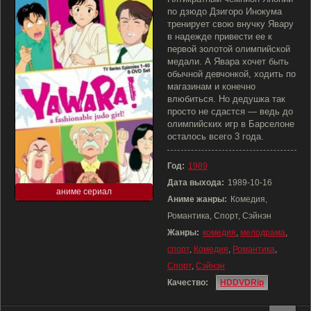
по дзюдо Дзигоро Инокума
тренирует свою внучку Явару
в надежде привести ее к
первой золотой олимпийской
медали. А Явара хочет быть
обычной девчонкой, ходить по
магазинам и конечно
влюбиться. Но дедушка так
просто не сдастся — ведь до
олимпийских игр в Барселоне
осталось всего 3 года.
Год:
1989
Дата выхода:
1989-10-16
аниме сериал
Аниме жанры:
Комедия,
Романтика, Спорт, Сэйнэн
Жанры:
комедия
,
мелодрама
,
спорт
,
Комедия
,
Романтика
,
Спорт
,
Сэйнэн
Качество:
HDDVDRip