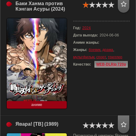
Баки Ханма против
Кэнган Асуры (2024)
Год:
2024
Дата выхода:
2024-06-06
Аниме жанры:
Жанры:
боевик
,
драма
,
мультфильм
,
спорт
,
триллер
Качество:
WEB-DLRip 720p
аниме
Явара! [ТВ] (1989)
Пятикратный чемпион Японии