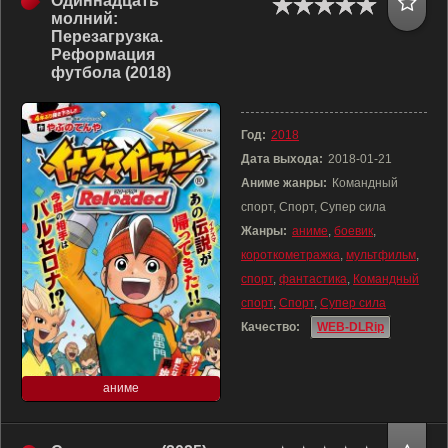
Одиннадцать
молний:
Перезагрузка.
Реформация
футбола (2018)
Год:
2018
Дата выхода:
2018-01-21
Аниме жанры:
Командный
спорт, Спорт, Супер сила
Жанры:
аниме
,
боевик
,
короткометражка
,
мультфильм
,
спорт
,
фантастика
,
Командный
спорт
,
Спорт
,
Супер сила
Качество:
WEB-DLRip
аниме