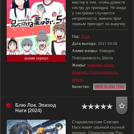
мастер в том, чтобы довести
сестру до припадка. Но когда
у сестрёнки случаются
неприятности, именно брат
первым приходит на выручку.
Год:
2018
Дата выхода:
2017-03-28
Аниме жанры:
Комедия,
Повседневность, Школа
аниме сериал
Жанры:
комедия
,
спорт
,
Комедия
,
Повседневность
,
Школа
Качество:
WEB-DLRip 720p
Блю Лок. Эпизод
Наги (2024)
Старшеклассник Сэисиро
Наги живёт обычной скучной
жизнью. Одноклассник Рэо