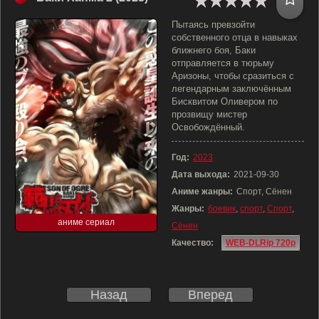
Пытаясь превзойти
собственного отца в навыках
ближнего боя, Баки
отправляется в тюрьму
Аризоны, чтобы сразиться с
легендарным заключённым
Бисквитом Оливером по
прозвищу мистер
Освобождённый.
Год:
2023
Дата выхода:
2021-09-30
Аниме жанры:
Спорт, Сёнен
Жанры:
боевик
,
спорт
,
Спорт
,
аниме сериал
Сёнен
Качество:
WEB-DLRip 720p
Назад
Вперед