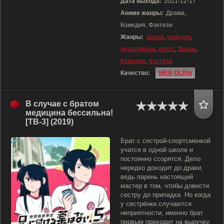
Дата выхода:
2021-12-17
Аниме жанры:
Драма,
Комедия, Фэнтези
Жанры:
драма
,
комедия
,
мультфильм
,
спорт
,
Драма
,
Комедия
,
Фэнтези
Качество:
WEB-DLRip
В случае с братом
медицина бессильна!
[ТВ-3] (2019)
Брат с сестрой-спортсменкой
учатся в одной школе и
постоянно ссорятся. Дело
нередко доходит до драки,
ведь парень настоящий
мастер в том, чтобы довести
сестру до припадка. Но когда
у сестрёнки случаются
неприятности, именно брат
первым приходит на выручку.