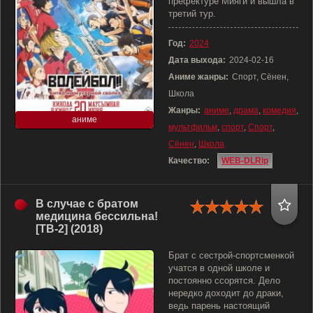
префектуре Мияги и вышла в
третий тур.
Год:
2024
Дата выхода:
2024-02-16
Аниме жанры:
Спорт, Сёнен,
Школа
Жанры:
аниме
,
драма
,
комедия
,
аниме
мультфильм
,
спорт
,
Спорт
,
Сёнен
,
Школа
Качество:
WEB-DLRip
В случае с братом
медицина бессильна!
[ТВ-2] (2018)
Брат с сестрой-спортсменкой
учатся в одной школе и
постоянно ссорятся. Дело
нередко доходит до драки,
ведь парень настоящий