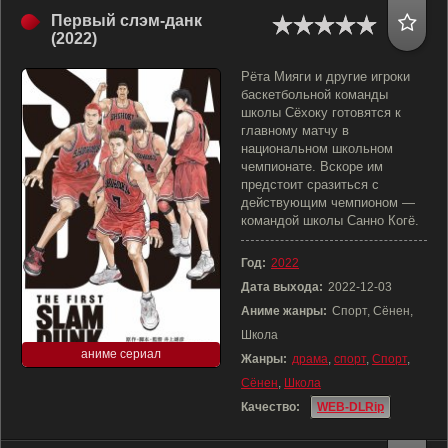
Первый слэм-данк
(2022)
Рёта Мияги и другие игроки
баскетбольной команды
школы Сёхоку готовятся к
главному матчу в
национальном школьном
чемпионате. Вскоре им
предстоит сразиться с
действующим чемпионом —
командой школы Санно Когё.
Год:
2022
Дата выхода:
2022-12-03
Аниме жанры:
Спорт, Сёнен,
Школа
аниме сериал
Жанры:
драма
,
спорт
,
Спорт
,
Сёнен
,
Школа
Качество:
WEB-DLRip