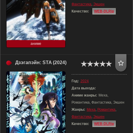
Фантастика
,
Экшен
Качество:
WEB-DLRip
аниме
Дзэгапэйн: STA (2024)
Год:
2024
Дата выхода:
Аниме жанры:
Меха,
Романтика, Фантастика, Экшен
Жанры:
Меха
,
Романтика
,
Фантастика
,
Экшен
Качество:
WEB-DLRip