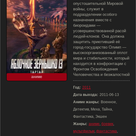
опустошительной Мировой
войны, служит в
подразделении особого
назначения вместе с
биороидами —
усовершенствованной расой
людей-клонов. Она должна
защитить приютивший её
город-государство Олимп —
высокоорганизованный оплот
мира и стабильности, который
находится в конфронтации с
Фронтом Освобождения
Человечества и безжалостной
аниме
Год:
2011
Дата выхода:
2011-06-13
Аниме жанры:
Военное,
Детектив, Меха, Тайна,
Фантастика, Экшен
Жанры:
аниме
,
боевик
,
мультфильм
,
фантастика
,