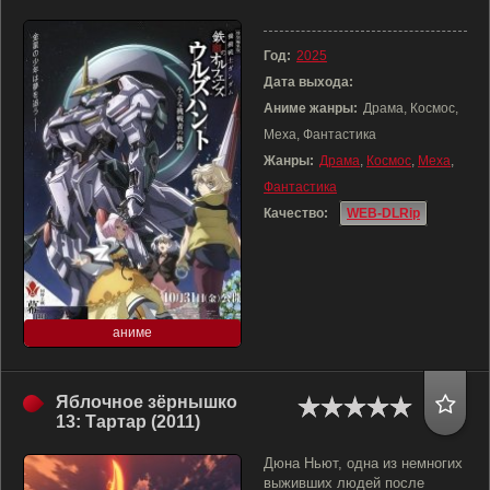
Год:
2025
Дата выхода:
Аниме жанры:
Драма, Космос,
Меха, Фантастика
Жанры:
Драма
,
Космос
,
Меха
,
Фантастика
Качество:
WEB-DLRip
аниме
Яблочное зёрнышко
13: Тартар (2011)
Дюна Ньют, одна из немногих
выживших людей после