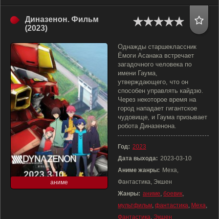
Диназенон. Фильм
(2023)
Однажды старшеклассник
Ёмоги Асанака встречает
загадочного человека по
имени Гаума,
утверждающего, что он
cпособен управлять кайдзю.
Через некоторое время на
город нападает гигантское
чудовище, и Гаума призывает
робота Диназенона.
Год:
2023
Дата выхода:
2023-03-10
Аниме жанры:
Меха,
Фантастика, Экшен
аниме
Жанры:
аниме
,
боевик
,
мультфильм
,
фантастика
,
Меха
,
Фантастика
,
Экшен