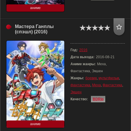
аниме
Мастера Ганплы
(спэшл) (2016)
Год:
2016
Дата выхода:
2016-08-21
Аниме жанры:
Меха,
Фантастика, Экшен
Жанры:
боевик
,
мультфильм
,
фантастика
,
Меха
,
Фантастика
,
Экшен
Качество:
BDRip
аниме