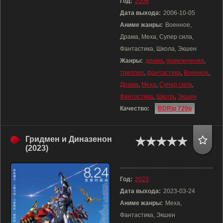
Год:
2006
Дата выхода:
2006-10-05
Аниме жанры:
Военное,
Драма, Меха, Супер сила,
Фантастика, Школа, Экшен
Жанры:
драма
,
приключения
,
триллер
,
фантастика
,
Военное
,
Драма
,
Меха
,
Супер сила
,
Фантастика
,
Школа
,
Экшен
Качество:
BDRip 720p
Гридмен и Диназенон
(2023)
Год:
2023
Дата выхода:
2023-03-24
Аниме жанры:
Меха,
Фантастика, Экшен