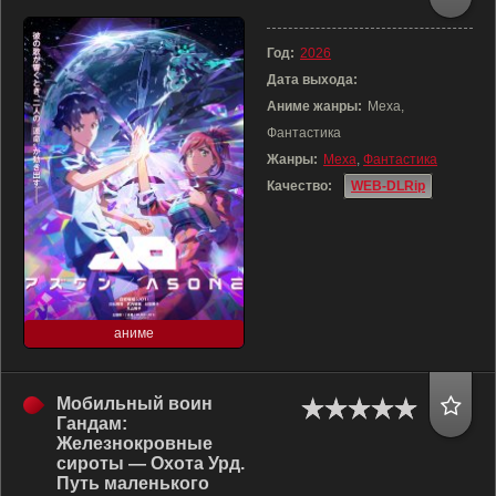
Год:
2026
Дата выхода:
Аниме жанры:
Меха,
Фантастика
Жанры:
Меха
,
Фантастика
Качество:
WEB-DLRip
аниме
Мобильный воин
Гандам:
Железнокровные
сироты — Охота Урд.
Путь маленького