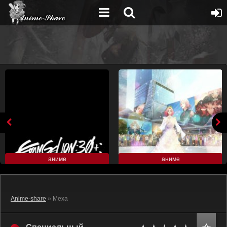
аниме
аниме
Anime-share
» Меха