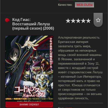
Качество:
WEB-DLRip
Код Гиас:
Восставший Лелуш
(первый сезон) (2006)
Альтернативная реальность:
Британская империя
захватила треть мира,
обрушивая на непокорных
мощь своей военной машины.
В Японии, захваченной и
переименованной в Зону 11,
вместе с младшей сестрой
живёт старшеклассник Лелуш
– изгнанный сын Императора,
потерявший мать и право на
престол. Юноша отличается
от сверстников не только
происхождением – он весьма
одарённая личность,
аниме сериал