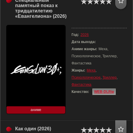
Специальный
памятный показ к
тридцатилетию
«Евангелиона» (2026)
Год:
2026
Дата выхода:
Аниме жанры:
Меха,
Психологическое, Триллер,
Фантастика
Жанры:
Меха
,
Психологическое
,
Триллер
,
Фантастика
Качество:
WEB-DLRip
аниме
Как один (2026)