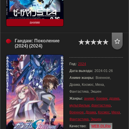
аниме
Гандам: Поколение
(2024) (2024)
Год:
2024
Дата выхода:
2024-01-26
Аниме жанры:
Военное,
Драма, Космос, Меха,
Фантастика, Экшен
Жанры:
аниме
,
боевик
,
драма
,
мультфильм
,
фантастика
,
Военное
,
Драма
,
Космос
,
Меха
,
Фантастика
,
Экшен
Качество:
WEB-DLRip