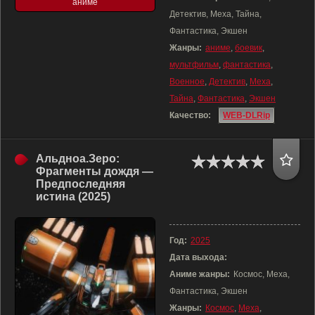
аниме
Детектив, Меха, Тайна,
Фантастика, Экшен
Жанры:
аниме
,
боевик
,
мультфильм
,
фантастика
,
Военное
,
Детектив
,
Меха
,
Тайна
,
Фантастика
,
Экшен
Качество:
WEB-DLRip
Альдноа.Зеро:
Фрагменты дождя —
Предпоследняя
истина (2025)
Год:
2025
Дата выхода:
Аниме жанры:
Космос, Меха,
Фантастика, Экшен
Жанры:
Космос
,
Меха
,