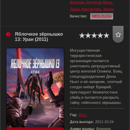
Военное
,
Детектив
,
Меха
,
Тайна
,
Фантастика
,
Экшен
Качество:
WEB-DLRip
Яблочное зёрнышко
13: Уран (2011)
Могущественная
террористическая
организация пытается
уничтожить репродуктивный
центр жителей Олимпа. Боец
спецподразделения Дюна
Ньют и её напарник, элитный
солдат-киборг Бриарей,
преследуют безжалостных
убийц и пытаются раскрыть
тайну «яблочного зёрнышка».
Год:
2011
Дата выхода:
2011-10-24
Аниме жанры:
Военное,