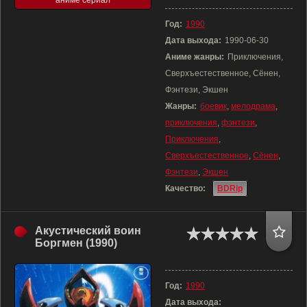
аниме сериал
Год:
1990
Дата выхода:
1990-06-30
Аниме жанры:
Приключения,
Сверхъестественное, Сёнен,
Фэнтези, Экшен
Жанры:
боевик
,
мелодрама
,
приключения
,
фэнтези
,
Приключения
,
Сверхъестественное
,
Сёнен
,
Фэнтези
,
Экшен
Качество:
BDRip
Акустический воин
Боргмен (1990)
Год:
1990
Дата выхода: