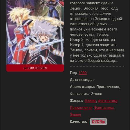
которого зависит судьба
Земли. Злобная Неос Голд
отправила свою армию
вторжения на Землю с одной
единственной целью —
полное уничтожение всего
человечества. Теперь
Икзер-3, младшая сестра
Икзер-1, должна защитить
Землю, притом, что в наличии
у неё только один оставшийся
на Земле боевой крейсер...
аниме сериал
Год:
1990
Дата выхода:
Аниме жанры:
Приключения,
Фантастика, Экшен
Жанры:
боевик
,
фантастика
,
Приключения
,
Фантастика
,
Экшен
Качество:
DVDRip