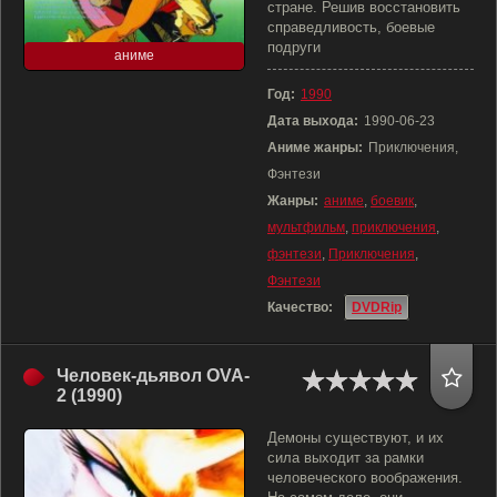
стране. Решив восстановить
справедливость, боевые
подруги
аниме
Год:
1990
Дата выхода:
1990-06-23
Аниме жанры:
Приключения,
Фэнтези
Жанры:
аниме
,
боевик
,
мультфильм
,
приключения
,
фэнтези
,
Приключения
,
Фэнтези
Качество:
DVDRip
Человек-дьявол OVA-
2 (1990)
Демоны существуют, и их
сила выходит за рамки
человеческого воображения.