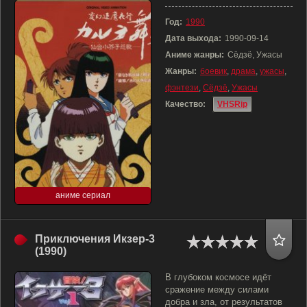
Год:
1990
Дата выхода:
1990-09-14
Аниме жанры:
Сёдзё, Ужасы
Жанры:
боевик
,
драма
,
ужасы
,
фэнтези
,
Сёдзё
,
Ужасы
Качество:
VHSRip
аниме сериал
Приключения Икзер-3
(1990)
В глубоком космосе идёт
сражение между силами
добра и зла, от результатов