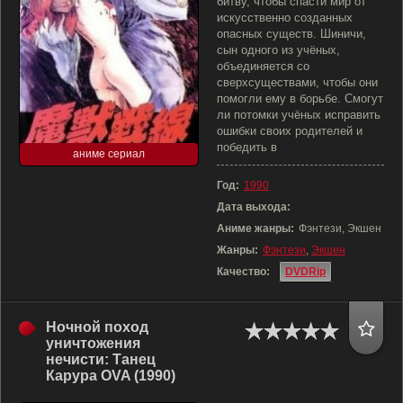
битву, чтобы спасти мир от
искусственно созданных
опасных существ. Шиничи,
сын одного из учёных,
объединяется со
сверхсуществами, чтобы они
помогли ему в борьбе. Смогут
ли потомки учёных исправить
ошибки своих родителей и
победить в
аниме сериал
Год:
1990
Дата выхода:
Аниме жанры:
Фэнтези, Экшен
Жанры:
Фэнтези
,
Экшен
Качество:
DVDRip
Ночной поход
уничтожения
нечисти: Танец
Карура OVA (1990)