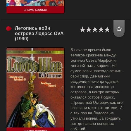
аниме сериал
Летопись войн
острова Лодосс OVA
(1990)
В начале времен было
великое сражение между
Богиней Света Марфой и
Богиней Тьмы Кардис. Не
сумев раз и навсегда решить
свой спор, две богини
разделили некогда единый
континент на множество
островов, в центре которых
оказался остров Лодосс,
«Проклятый Остров», как его
прозвали местные жители. И
с тех пор на Лодоссе не
утихали войны. За тридцать
лет до начала основных
событий