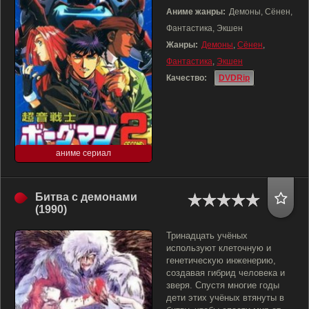
Аниме жанры:
Демоны, Сёнен,
Фантастика, Экшен
Жанры:
Демоны
,
Сёнен
,
Фантастика
,
Экшен
Качество:
DVDRip
аниме сериал
Битва с демонами
(1990)
Тринадцать учёных
используют клеточную и
генетическую инженерию,
создавая гибрид человека и
зверя. Спустя многие годы
дети этих учёных втянуты в