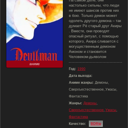
На самом деле, они
настолько сильны, что люди
не имеют шансов против них
в бою. Только демон может
одолеть другого демона – так
думает Рё старый друг Акиры
. Вместе, они проводят
опасный ритуал, с помощью
которого, Акира сливается с
могущественным демоном
Амоном и становится
Человеком-дьяволом
аниме
Год:
1990
Дата выхода:
Аниме жанры:
Демоны,
Сверхъестественное, Ужасы,
Фантастика
Жанры:
Демоны
,
Сверхъестественное
,
Ужасы
,
Фантастика
Качество:
BDRip