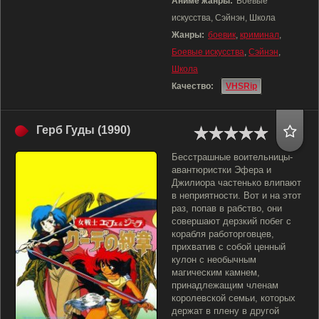
Аниме жанры:
Боевые
искусства, Сэйнэн, Школа
Жанры:
боевик
,
криминал
,
Боевые искусства
,
Сэйнэн
,
Школа
Качество:
VHSRip
Герб Гуды (1990)
Бесстрашные воительницы-
авантюристки Эфера и
Джилиора частенько влипают
в неприятности. Вот и на этот
раз, попав в рабство, они
совершают дерзкий побег с
корабля работорговцев,
прихватив с собой ценный
кулон с необычным
магическим камнем,
принадлежащим членам
королевской семьи, которых
держат в плену в другой