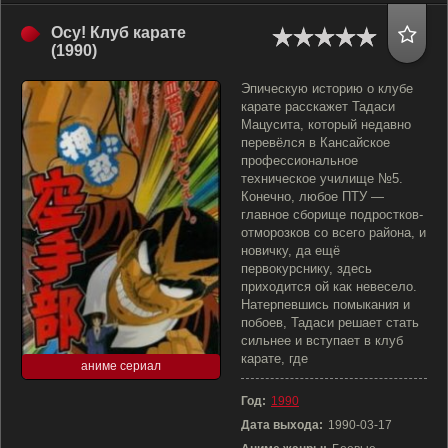
Осу! Клуб карате
(1990)
Эпическую историю о клубе
карате расскажет Тадаси
Мацусита, который недавно
перевёлся в Кансайское
профессиональное
техническое училище №5.
Конечно, любое ПТУ —
главное сборище подростков-
отморозков со всего района, и
новичку, да ещё
первокурснику, здесь
приходится ой как невесело.
Натерпевшись помыкания и
побоев, Тадаси решает стать
сильнее и вступает в клуб
карате, где
аниме сериал
Год:
1990
Дата выхода:
1990-03-17