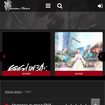
аниме
аниме
Anime-share
» 1990