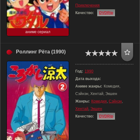
Приключения
Качество:
DVDRip
аниме сериал
Роллинг Рёта (1990)
Год:
1990
Дата выхода:
Аниме жанры:
Комедия,
Сэйнэн, Хентай, Экшен
Жанры:
Комедия
,
Сэйнэн
,
Хентай
,
Экшен
Качество:
DVDRip