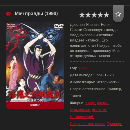
Меч правды (1990)
Древняя Япония. Ронин
Сакаки Сюраносукэ всегда
хладнокровен и отлично
владеет катаной. Его
нанимает клан Накура, чтобы
он защищал принцессу Маю
от враждебных ниндзя.
Год:
1990
Дата выхода:
1990-12-28
Аниме жанры:
Исторический,
Сверхъестественное, Триллер,
Экшен
Жанры:
аниме
,
боевик
,
аниме
мультфильм
,
фэнтези
,
Исторический
,
Сверхъестественное
,
Триллер
,