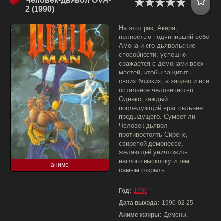
Человек-дьявол OVA-
2 (1990)
На этот раз, Акира,
полностью подчинивший себе
Амона и его дьявольские
способности, успешно
сражается с демонами всех
мастей, чтобы защитить
своих близких, а заодно и всё
остальное человечество.
Однако, каждый
последующий враг сильнее
предыдущего. Сумеет ли
Человек-дьявол
противостоять Сирене,
свирепой демонессе,
желающей уничтожить
наглого выскочку и тем
аниме
самым открыть
Год:
1990
Дата выхода:
1990-02-25
Аниме жанры:
Демоны,