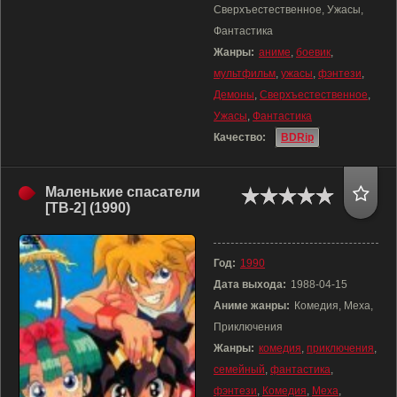
Сверхъестественное, Ужасы,
Фантастика
Жанры:
аниме
,
боевик
,
мультфильм
,
ужасы
,
фэнтези
,
Демоны
,
Сверхъестественное
,
Ужасы
,
Фантастика
Качество:
BDRip
Маленькие спасатели
[ТВ-2] (1990)
Год:
1990
Дата выхода:
1988-04-15
Аниме жанры:
Комедия, Меха,
Приключения
Жанры:
комедия
,
приключения
,
семейный
,
фантастика
,
фэнтези
,
Комедия
,
Меха
,