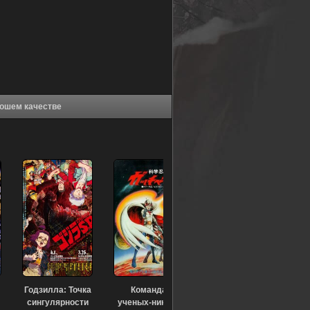
с демонами (1990) в хорошем качестве
Годзилла: Точка
Команда
сингулярности
ученых-ниндзя