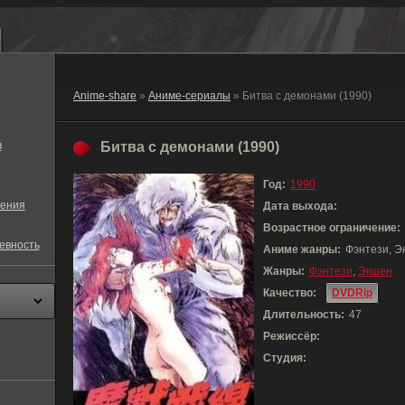
Anime-share
»
Аниме-сериалы
» Битва с демонами (1990)
в
Битва с демонами (1990)
Год:
1990
ения
Дата выхода:
Возрастное ограничение:
евность
Аниме жанры:
Фэнтези, Э
Жанры:
Фэнтези
,
Экшен
Качество:
DVDRip
Длительность:
47
Режиссёр:
Студия: