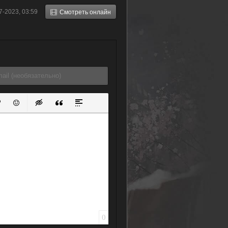
(2021)
Гатчамен (1978)
7-2023, 03:59
Смотреть онлайн
ок
й список
ь ссылку
тавить защищенную ссылку
Вставить смайлик
Вставка скрытого текста
Вставка цитаты
Вставка спойлера
0