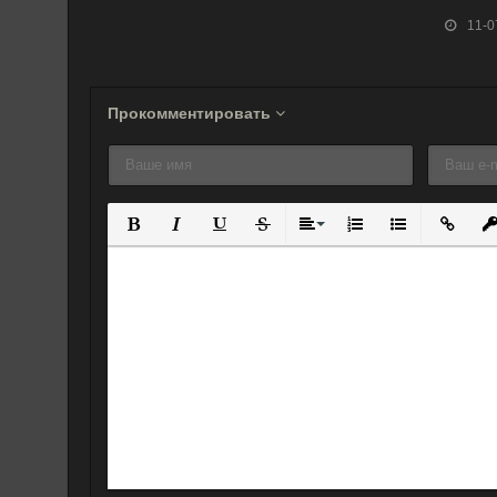
Землю! (1993)
дьявол (1987)
11-0
Прокомментировать
Полужирный
Курсив
Подчеркнутый
Зачеркнутый
Выравнивание
Нумерованный спис
Маркированны
Вставит
Вс