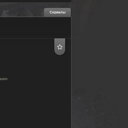
Сериалы
кшен