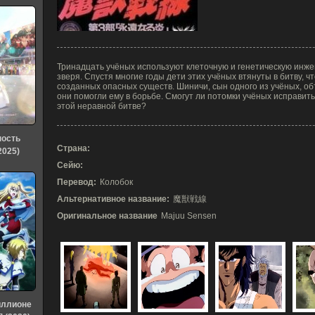
Тринадцать учёных используют клеточную и генетическую инже
зверя. Спустя многие годы дети этих учёных втянуты в битву, ч
созданных опасных существ. Шиничи, сын одного из учёных, о
они помогли ему в борьбе. Смогут ли потомки учёных исправит
этой неравной битве?
ность
Страна:
2025)
Сейю:
Перевод:
Колобок
Альтернативное название:
魔獣戦線
Оригинальное название
Majuu Sensen
иллионе