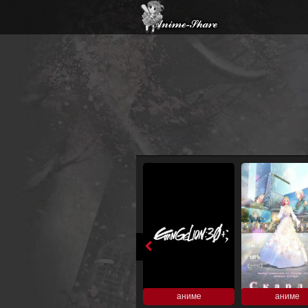
аниме
аниме