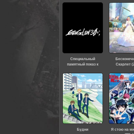
Специальный
Бесконеч
памятный показ к
Скарлет (
тридцатилетию
«Евангелиона» (2026)
Будни
Я стою на м