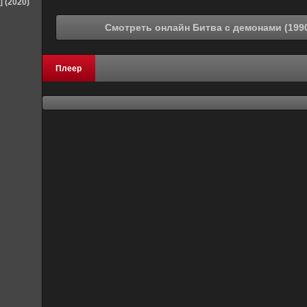
] (2020)
Плеер