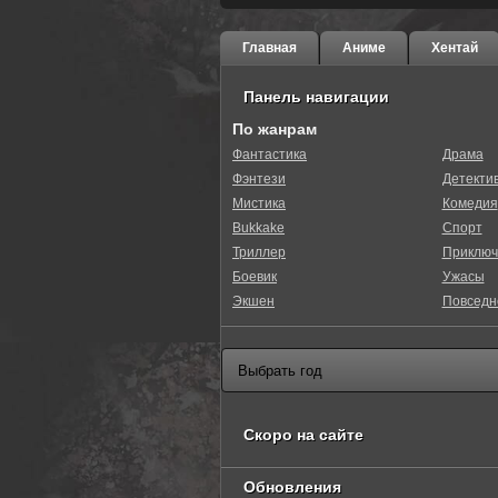
Главная
Аниме
Хентай
Панель навигации
По жанрам
Фантастика
Драма
Фэнтези
Детекти
Мистика
Комедия
Bukkake
Спорт
Триллер
Приключ
Боевик
Ужасы
Экшен
Повседн
Скоро на сайте
Обновления