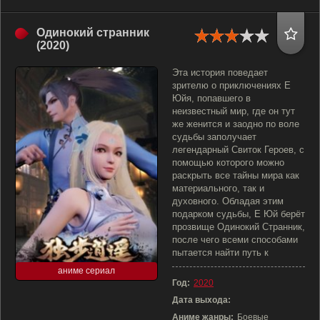
Одинокий странник
(2020)
Эта история поведает
зрителю о приключениях Е
Юйя, попавшего в
неизвестный мир, где он тут
же женится и заодно по воле
судьбы заполучает
легендарный Свиток Героев, с
помощью которого можно
раскрыть все тайны мира как
материального, так и
духовного. Обладая этим
подарком судьбы, Е Юй берёт
прозвище Одинокий Странник,
после чего всеми способами
пытается найти путь к
аниме сериал
Год:
2020
Дата выхода:
Аниме жанры:
Боевые