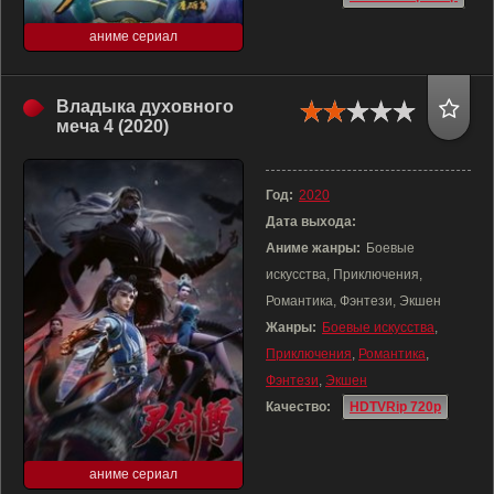
аниме сериал
Владыка духовного
меча 4 (2020)
Год:
2020
Дата выхода:
Аниме жанры:
Боевые
искусства, Приключения,
Романтика, Фэнтези, Экшен
Жанры:
Боевые искусства
,
Приключения
,
Романтика
,
Фэнтези
,
Экшен
Качество:
HDTVRip 720p
аниме сериал