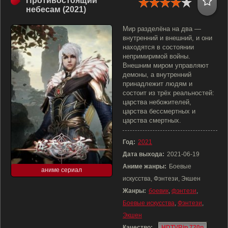
Противостоящий
небесам (2021)
Мир разделёна на два —
внутренний и внешний, и они
находятся в состоянии
непримиримой войны.
Внешним миром управляют
демоны, а внутренний
принадлежит людям и
состоит из трёх реальностей:
царства небожителей,
царства бессмертных и
царства смертных.
Год:
2021
Дата выхода:
2021-06-19
Аниме жанры:
Боевые
аниме сериал
искусства, Фэнтези, Экшен
Жанры:
боевик
,
фэнтези
,
Боевые искусства
,
Фэнтези
,
Экшен
Качество:
HDTVRip 720p