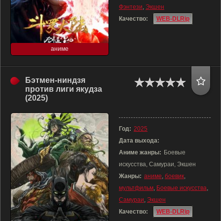
Фэнтези
,
Экшен
Качество:
WEB-DLRip
аниме
Бэтмен-ниндзя
против лиги якудза
(2025)
Год:
2025
Дата выхода:
Аниме жанры:
Боевые
искусства, Самураи, Экшен
Жанры:
аниме
,
боевик
,
мультфильм
,
Боевые искусства
,
Самураи
,
Экшен
Качество:
WEB-DLRip