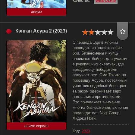
Качество:
WEB-DLRip
аниме
Кэнган Асура 2 (2023)
С периода Эдо в Японии
проводятся гладиаторские
бои. Бизнесмены и купцы
нанимают бойцов для участия
в рукопашных схватках, где
«владелец» победителя
получает все. Ома Токита по
прозвищу Асура, постоянный
участник подобных боев, раз
за разом одерживает верх
над своими противниками.
Это привлекает внимание
многих бизнесменов, включая
председателя Nogi Group
Хидэки Ноги.
аниме сериал
Год:
2023