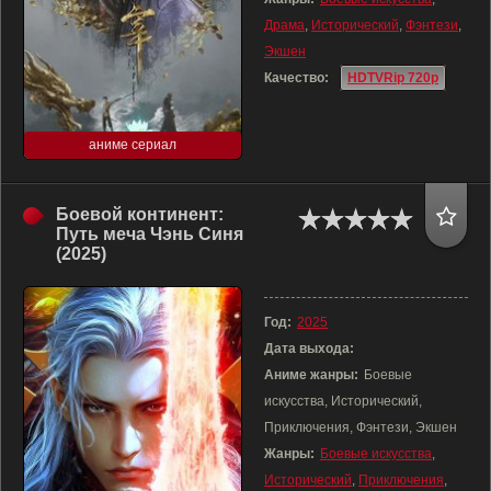
Драма
,
Исторический
,
Фэнтези
,
Экшен
Качество:
HDTVRip 720p
аниме сериал
Боевой континент:
Путь меча Чэнь Синя
(2025)
Год:
2025
Дата выхода:
Аниме жанры:
Боевые
искусства, Исторический,
Приключения, Фэнтези, Экшен
Жанры:
Боевые искусства
,
Исторический
,
Приключения
,