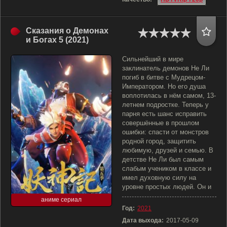
Сказания о Демонах
и Богах 5 (2021)
Сильнейший в мире
заклинатель демонов Не Ли
погиб в битве с Мудрецом-
Императором. Но его душа
воплотилась в нём самом, 13-
летнем подростке. Теперь у
парня есть шанс исправить
совершённые в прошлом
ошибки: спасти от монстров
родной город, защитить
любимую, друзей и семью. В
детстве Не Ли был самым
слабым учеником в классе и
имел духовную силу на
уровне простых людей. Он и
аниме сериал
Год:
2021
Дата выхода:
2017-05-09