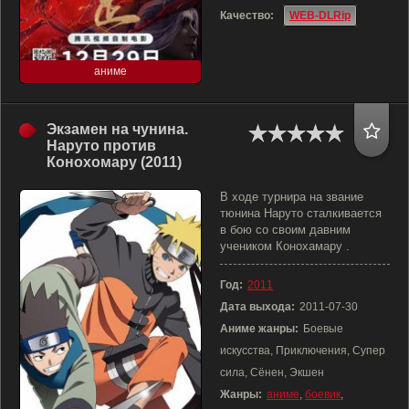
Качество:
WEB-DLRip
аниме
Экзамен на чунина.
Наруто против
Конохомару (2011)
В ходе турнира на звание
тюнина Наруто сталкивается
в бою со своим давним
учеником Конохамару .
Год:
2011
Дата выхода:
2011-07-30
Аниме жанры:
Боевые
искусства, Приключения, Супер
сила, Сёнен, Экшен
Жанры:
аниме
,
боевик
,