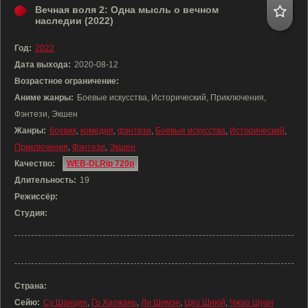
Вечная воля 2: Одна мысль о вечном
наследии (2022)
Год:
2022
Дата выхода:
2020-08-12
Возрастное ограничение:
Аниме жанры:
Боевые искусства, Исторический, Приключения,
Фэнтези, Экшен
Жанры:
боевик
,
комедия
,
фэнтези
,
Боевые искусства
,
Исторический
,
Приключения
,
Фэнтези
,
Экшен
Качество:
WEB-DLRip 720p
Длительность:
19
Режиссёр:
Студия:
Страна:
Сейю:
Су Шанцин
,
Го Хаожань
,
Ли Шимэн
,
Цяо Шиюй
,
Чжао Шуан