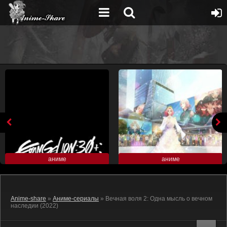
аниме
аниме
Anime-share
»
Аниме-сериалы
» Вечная воля 2: Одна мысль о вечном
наследии (2022)