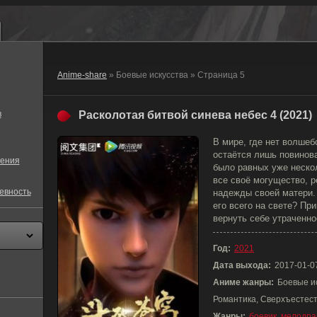
Anime-share
» Боевые искусства » Страница 5
в
Расколотая битвой синева небес 4 (2021)
В мире, где нет волшеб
остаётся лишь повинова
ения
было равных уже нескол
все своё могущество, р
евность
надежды своей матери.
его всего на свете? Пр
вернуть себе утраченно
Год:
2021
Дата выхода:
2017-01-0
Аниме жанры:
Боевые и
Романтика, Сверхъестест
Жанры:
боевик
,
мелодра