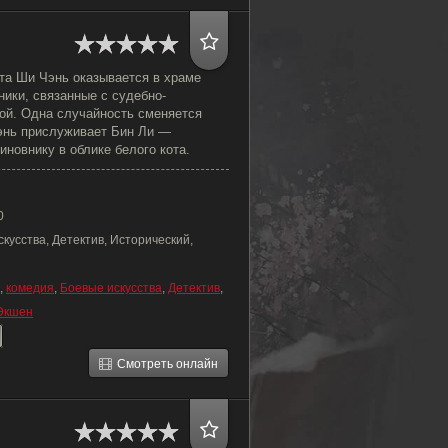
ата Ши Чэнь оказывается в храме
ники, связанные с судебно-
ой. Одна случайность сменяется
Чэнь прислуживает Бин Ли —
новнику в облике белого кота.
0
кусства, Детектив, Исторический,
,
комедия
,
Боевые искусства
,
Детектив
,
Экшен
Смотреть онлайн