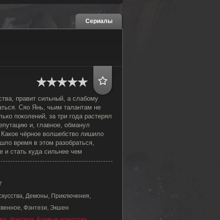
Сериалы
ства, правит сильный, а слабому
ться. Сяо Янь, чьим талантам не
ько поколений, за три года растерял
епутацию и, главное, обманул
 Какое чёрное волшебство лишило
ишло время в этом разобраться,
е и стать куда сильнее чем
7
скусства, Демоны, Приключения,
венное, Фэнтези, Экшен
ма
,
фэнтези
,
Боевые искусства
,