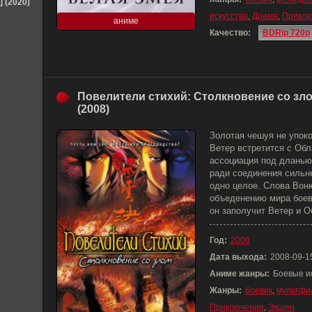
] (2020)
искусства
,
Драма
,
Приклю
аниме
Качество:
BDRip 720p
Повелители стихий: Столкновение со зл
(2008)
Золотая чешуя не упоко
Ветер встретится с Oбл
ассоциация под дланью
ради соединения сильн
одно целое. Слова Вон
объеденению мира боев
он заполучит Ветер и 
Год:
2008
Дата выхода:
2008-09-1
Аниме жанры:
Боевые и
Жанры:
боевик
,
мультфи
Приключения
,
Экшен