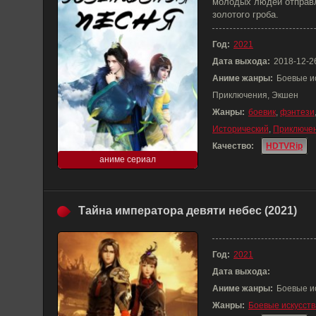
молодых людей отправл
золотого гроба.
Год:
2021
Дата выхода:
2018-12-2
Аниме жанры:
Боевые ис
Приключения, Экшен
Жанры:
боевик
,
фэнтези
Исторический
,
Приключе
Качество:
HDTVRip
аниме сериал
Тайна императора девяти небес (2021)
Год:
2021
Дата выхода:
Аниме жанры:
Боевые и
Жанры:
Боевые искусств