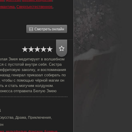
омантика
,
Сверхъестественное
,
Смотреть онлайн
елая Змея медитирует в волшебном
ся с пустотой внутри себя. Сестра
нефритовую заколку, и воспоминания
назад генерал приказал собирать по
, чтобы с помощью чёрной магии он
ть и стать могучим колдуном.
монесса отправила Белую Змею
1
скусства, Драма, Приключения,
ен
ма
,
мультфильм
,
фэнтези
,
Боевые