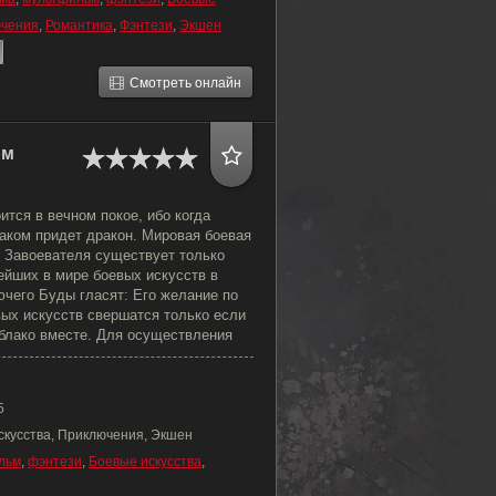
чения
,
Романтика
,
Фэнтези
,
Экшен
Смотреть онлайн
ом
ится в вечном покое, ибо когда
аком придет дракон. Мировая боевая
 Завоевателя существует только
ейших в мире боевых искусств в
ючего Буды гласят: Его желание по
ых искусств свершатся только если
Облако вместе. Для осуществления
5
скусства, Приключения, Экшен
льм
,
фэнтези
,
Боевые искусства
,