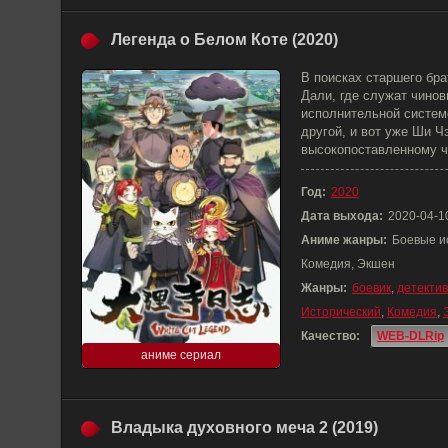
Легенда о Белом Коте (2020)
В поисках старшего бр
Дали, где служат чинов
исполнительной систем
другой, и вот уже Ши 
высокопоставленному чи
Год:
2020
Дата выхода:
2020-04-1
Аниме жанры:
Боевые ис
Комедия, Экшен
Жанры:
боевик
,
детектив
Исторический
,
Комедия
,
Качество:
WEB-DLRip
аниме сериал
Владыка духовного меча 2 (2019)