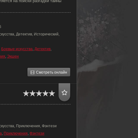
яется на поиски разгадки тайны
6
кусства, Детектив, Исторический,
,
Боевые искусства
,
Детектив
,
ния
,
Экшен
Смотреть онлайн
скусства, Приключения, Фэнтези
а
,
Приключения
,
Фэнтези