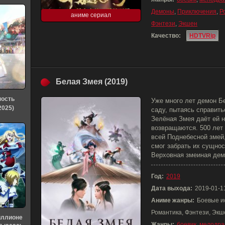
Демоны
,
Приключения
,
Р
аниме сериал
Фэнтези
,
Экшен
Качество:
HDTVRip
Белая Змея (2019)
ность
Уже много лет демон Б
2025)
саду, пытаясь справить
Зелёная Змея даёт ей 
возвращаются. 500 лет 
всей Поднебесной змей
смог забрать их сущнос
Верховная змеиная де
Год:
2019
Дата выхода:
2019-01-1
Аниме жанры:
Боевые и
Романтика, Фэнтези, Экш
иллионе
Жанры:
боевик
,
мелодра