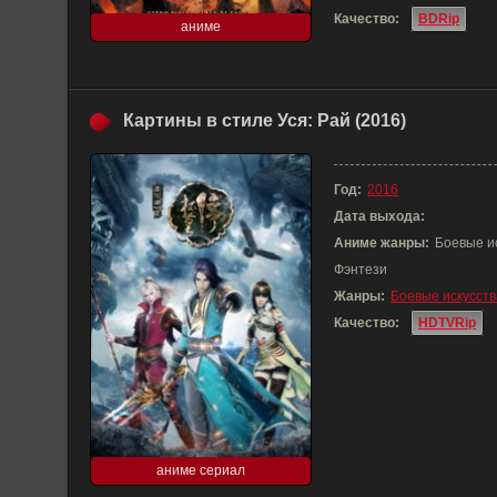
Качество:
BDRip
аниме
Картины в стиле Уся: Рай (2016)
Год:
2016
Дата выхода:
Аниме жанры:
Боевые и
Фэнтези
Жанры:
Боевые искусств
Качество:
HDTVRip
аниме сериал