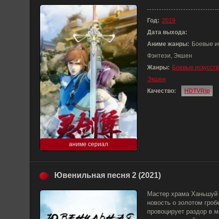
Год:
2019
Дата выхода:
Аниме жанры:
Боевые и
Фэнтези, Экшен
Жанры:
Боевые искусств
Экшен
Качество:
HDTVRip
аниме сериал
Ювенильная песня 2 (2021)
Мастер храма Ханьшуй 
новость о золотом гроб
провоцирует раздор в м