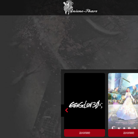
аниме
аниме