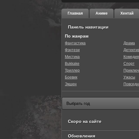
Главная
Аниме
Хентай
Панель навигации
По жанрам
Фантастика
Драма
Фэнтези
Детекти
0
1
2
3
4
5
Мистика
Комедия
Bukkake
Спорт
Триллер
Приключ
Боевик
Ужасы
Экшен
Повседн
Скоро на сайте
Обновления