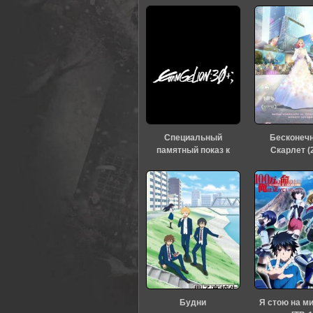
0
1
2
3
4
5
Специальный
Бесконеч
памятный показ к
Скарлет (
тридцатилетию
«Евангелиона» (2026)
Будни
Я стою на м