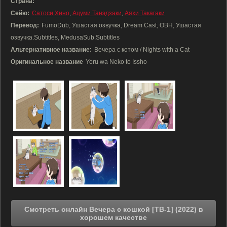
Страна:
Сейю:
Сатоси Хино
,
Ацуми Танэдзаки
,
Аяхи Такагаки
Перевод:
FumoDub, Ушастая озвучка, Dream Cast, ОВН, Ушастая
озвучка.Subtitles, MedusaSub.Subtitles
Альтернативное название:
Вечера с котом / Nights with a Cat
Оригинальное название
Yoru wa Neko to Issho
Смотреть онлайн Вечера с кошкой [ТВ-1] (2022) в
хорошем качестве