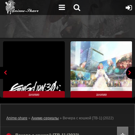
аниме
аниме
Anime-share
»
Аниме-сериалы
» Вечера с кошкой [ТВ-1] (2022)