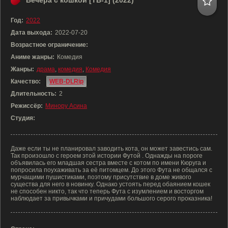
Вечера с кошкой [ТВ-1] (2022)
Год:
2022
Дата выхода:
2022-07-20
Возрастное ограничение:
Аниме жанры:
Комедия
Жанры:
драма
,
комедия
,
Комедия
Качество:
WEB-DLRip
Длительность:
2
Режиссёр:
Минору Асина
Студия:
Даже если ты не планировал заводить кота, он может завестись сам.
Так произошло с героем этой истории Футой . Однажды на пороге
объявилась его младшая сестра вместе с котом по имени Кюруга и
попросила поухаживать за её питомцем. До этого Фута не общался с
мурчащими пушистиками, поэтому присутствие в доме живого
существа для него в новинку. Однако устоять перед обаянием кошек
не способен никто, так что теперь Фута с изумлением и восторгом
наблюдает за привычками и причудами большого серого проказника!