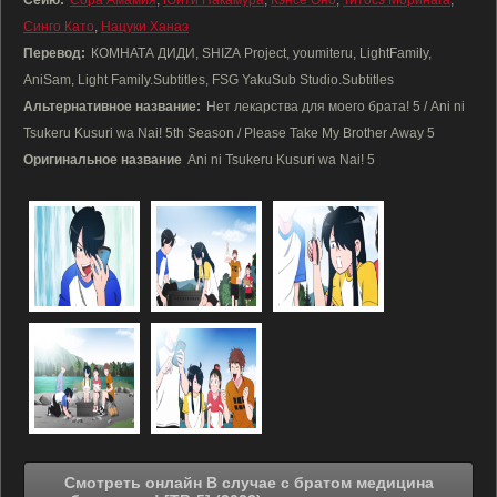
Сейю:
Сора Амамия
,
Юити Накамура
,
Кэнсё Оно
,
Титосэ Моринага
,
Синго Като
,
Нацуки Ханаэ
Перевод:
КОМНАТА ДИДИ, SHIZA Project, youmiteru, LightFamily,
AniSam, Light Family.Subtitles, FSG YakuSub Studio.Subtitles
Альтернативное название:
Нет лекарства для моего брата! 5 / Ani ni
Tsukeru Kusuri wa Nai! 5th Season / Please Take My Brother Away 5
Оригинальное название
Ani ni Tsukeru Kusuri wa Nai! 5
Смотреть онлайн В случае с братом медицина