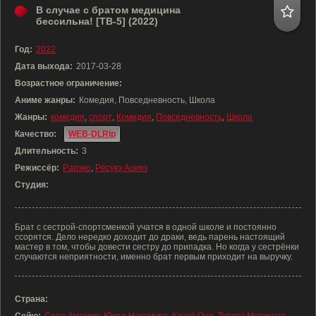
В случае с братом медицина
бессильна! [ТВ-5] (2022)
Год:
2022
Дата выхода:
2017-03-28
Возрастное ограничение:
Аниме жанры:
Комедия, Повседневность, Школа
Жанры:
комедия
,
спорт
,
Комедия
,
Повседневность
,
Школа
Качество:
WEB-DLRip
Длительность:
3
Режиссёр:
Рарэко
,
Рёсукэ Аоикэ
Студия:
Брат с сестрой-спортсменкой учатся в одной школе и постоянно
ссорятся. Дело нередко доходит до драки, ведь парень настоящий
мастер в том, чтобы довести сестру до припадка. Но когда у сестрёнки
случаются неприятности, именно брат первым приходит на выручку.
Страна: