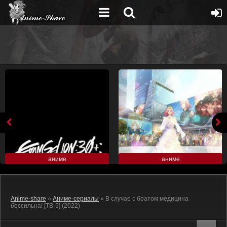
аниме
аниме
Anime-share
»
Аниме-сериалы
» В случае с братом медицина
бессильна! [ТВ-5] (2022)