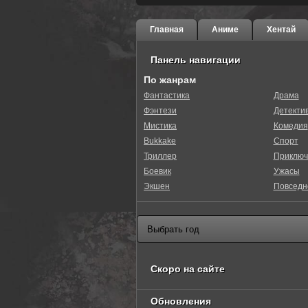
Главная
Аниме
Хентай
Панель навигации
По жанрам
Фантастика
Драма
Фэнтези
Детекти
Мистика
Комедия
Bukkake
Спорт
Триллер
Приключ
Боевик
Ужасы
Экшен
Повседн
Скоро на сайте
Обновления