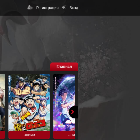
Регистрация
Вход
Главная
аниме
аниме
аниме