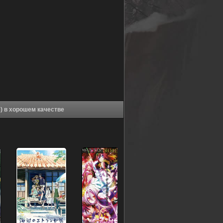
Аниме Добро пожаловать в Эн.Эйч.Кэй (2006) в хорошем качестве