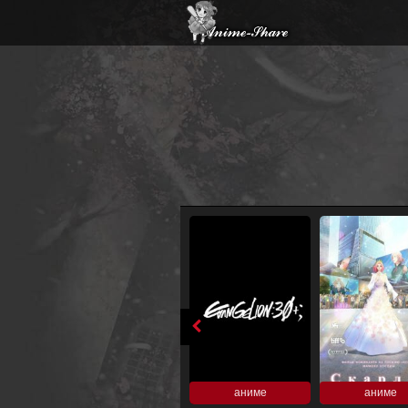
аниме
аниме