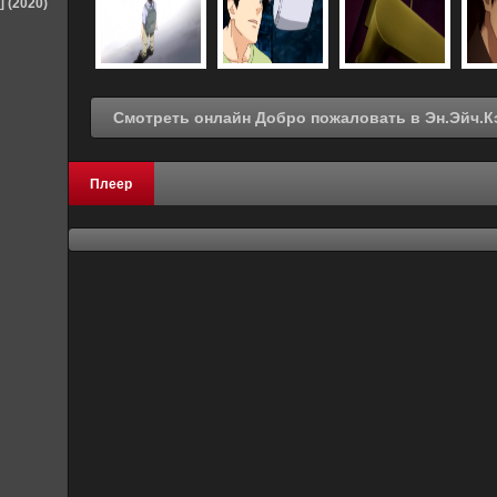
] (2020)
Плеер