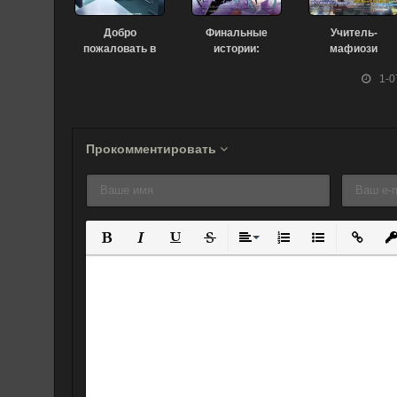
Добро
Финальные
Учитель-
пожаловать в
истории:
мафиози
класс
Продолжение
Реборн! (2006)
1-0
превосходства
(2018)
[ТВ-2] (2022)
Прокомментировать
Полужирный
Курсив
Подчеркнутый
Зачеркнутый
Выравнивание
Нумерованный спис
Маркированны
Вставит
Вс