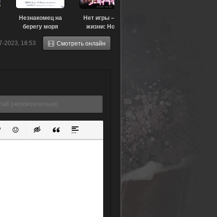
Незнакомец на
Нет игры – нет
берегу моря
жизни: Ноль
(2020)
(2017)
7-2023, 18:53
Смотреть онлайн
ок
й список
ь ссылку
тавить защищенную ссылку
Вставить смайлик
Вставка скрытого текста
Вставка цитаты
Вставка спойлера