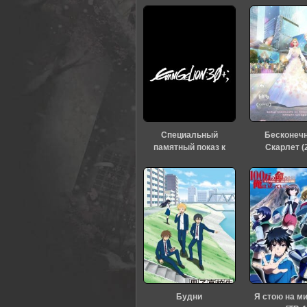
Специальный
Бесконеч
памятный показ к
Скарлет (
тридцатилетию
«Евангелиона» (2026)
Будни
Я стою на м