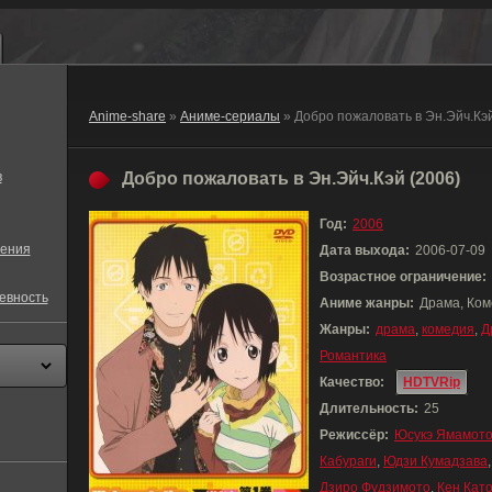
Anime-share
»
Аниме-сериалы
» Добро пожаловать в Эн.Эйч.Кэ
в
Добро пожаловать в Эн.Эйч.Кэй (2006)
Год:
2006
ения
Дата выхода:
2006-07-09
Возрастное ограничение:
евность
Аниме жанры:
Драма, Ком
Жанры:
драма
,
комедия
,
Д
Романтика
Качество:
HDTVRip
Длительность:
25
Режиссёр:
Юсукэ Ямамот
Кабураги
,
Юдзи Кумадзава
Дзиро Фудзимото
,
Кен Кат