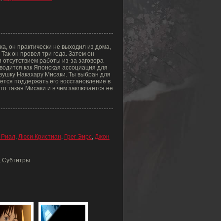
джа, он практически не выходил из дома,
 Так он провел три года. Затем он
 отсутствием работы из-за заговора
реводится как Японская ассоциация для
вушку Накахару Мисаки. Ты выбран для
зуется поддержать его восстановление в
о такая Мисаки и в чем заключается ее
 Риал
,
Люси Кристиан
,
Грег Эирс
,
Джон
u, Субтитры