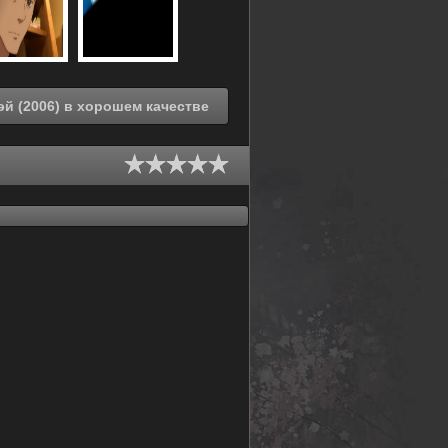
Смотреть онлайн Добро пожаловать в Эн.Эйч.Кэй (2006) в хорошем качестве