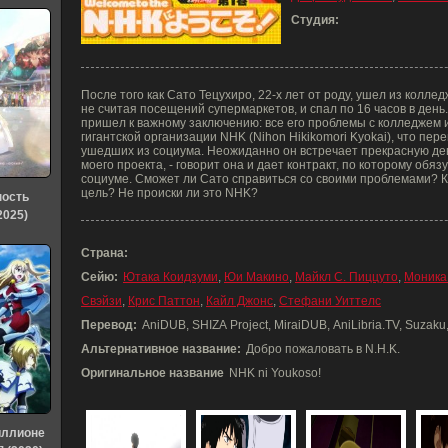
Студия:
После того как Сато Тецухиро, 22-х лет от роду, ушел из колле
не считая посещений супермаркетов, и спал по 16 часов в день.
пришел к важному заключению: все его проблемы с колледжем и
гигантской организации NHK (Nihon Hikikomori Kyokai), что пе
ушедших из социума. Неожиданно он встречает прекрасную де
моего проекта, - говорит она и дает контракт, по которому обя
социуме. Сможет ли Сато справиться со своими проблемами? Кт
цель? Не происки ли это NHK?
ность
2025)
Страна:
Сейю:
Ютака Коидзуми
,
Юи Макино
,
Майкл С. Пиццуто
,
Моника
Свэйзи
,
Крис Паттон
,
Кайл Джонс
,
Стефани Уиттелс
Перевод:
AniDUB, SHIZA Project, MiraiDUB, AniLibria.TV, Suzak
Альтернативное название:
Добро пожаловать в N.H.K.
Оригинальное название
NHK ni Youkoso!
иллионе