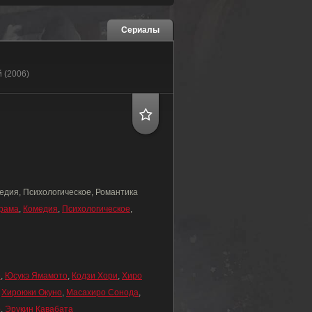
Сериалы
й (2006)
едия, Психологическое, Романтика
рама
,
Комедия
,
Психологическое
,
о
,
Юсукэ Ямамото
,
Кодзи Хори
,
Хиро
,
Хироюки Окуно
,
Масахиро Сонода
,
о
,
Эрукин Кавабата