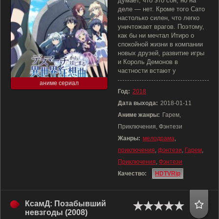
думает, что это сон, но на
деле — нет. Кроме того Сато
настолько силен, что легко
уничтожает врагов. Поэтому,
как бы ни мечтал Итиро о
спокойной жизни в компании
новых друзей, развитие игры
и Король Демонов в
частности встают у
аниме сериал
Год:
2018
Дата выхода:
2018-01-11
Аниме жанры:
Гарем,
Приключения, Фэнтези
Жанры:
мелодрама
,
приключения
,
фэнтези
,
Гарем
,
Приключения
,
Фэнтези
Качество:
HDTVRip
КсамД: Позабывший
невзгоды (2008)