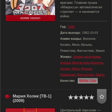
врагами. Главная пушка
«Макросса» автоматически
стреляет — и начинается
война
аниме сериал
Год:
1982
Дата выхода:
1982-10-03
Аниме жанры:
Военное,
Космос, Меха, Музыка,
Романтика, Фантастика, Экшен
Жанры:
боевик
,
мелодрама
,
музыка
,
фантастика
,
Военное
,
Космос
,
Меха
,
Музыка
,
Романтика
,
Фантастика
,
Экшен
Качество:
BDRip 720p
Мария Холик [ТВ-1]
(2009)
Центральный персонаж —