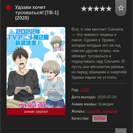
Удзаки хочет
тусоваться! [ТВ-1]
(2020)
Всё, о чём мечтает Синъити,
— это немного тишины и
покоя. Однако у Удзаки,
которая младше его на год,
совсем другие планы: она
обожает тусоваться и
подшучивать над Синъити. И
пусть они абсолютно разные,
но перед обаянием и энергией
Удзаки парню не устоять.
Год:
2020
Дата выхода:
2020-07-10
Аниме жанры:
Комедия
Жанры:
комедия
,
Комедия
аниме сериал
Качество:
BDRip