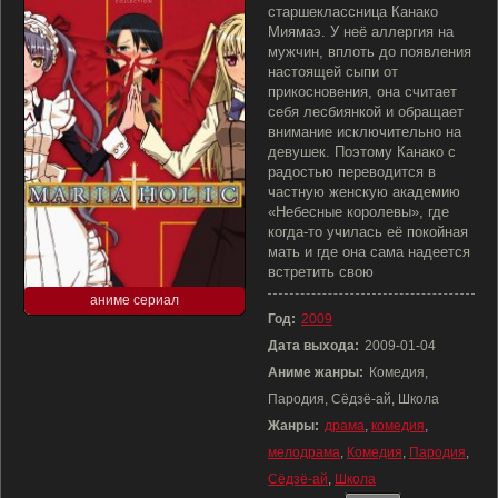
старшеклассница Канако
Миямаэ. У неё аллергия на
мужчин, вплоть до появления
настоящей сыпи от
прикосновения, она считает
себя лесбиянкой и обращает
внимание исключительно на
девушек. Поэтому Канако с
радостью переводится в
частную женскую академию
«Небесные королевы», где
когда-то училась её покойная
мать и где она сама надеется
встретить свою
аниме сериал
Год:
2009
Дата выхода:
2009-01-04
Аниме жанры:
Комедия,
Пародия, Сёдзё-ай, Школа
Жанры:
драма
,
комедия
,
мелодрама
,
Комедия
,
Пародия
,
Сёдзё-ай
,
Школа