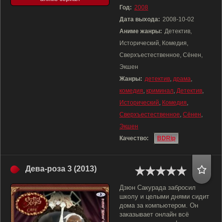
Год:
2008
Дата выхода:
2008-10-02
Аниме жанры:
Детектив,
Исторический, Комедия,
Сверхъестественное, Сёнен,
Экшен
Жанры:
детектив
,
драма
,
комедия
,
криминал
,
Детектив
,
Исторический
,
Комедия
,
Сверхъестественное
,
Сёнен
,
Экшен
Качество:
BDRip
Дева-роза 3 (2013)
Дзюн Сакурада забросил
школу и целыми днями сидит
дома за компьютером. Он
заказывает онлайн всё