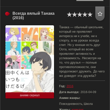
Всегда вялый Танака
(2016)
Танака — обычный школьник,
который не проявляет
интереса ни к учебе, ни к
спорту, а на уроках всегда
спит. Но у юноши есть друг
Оота, который во всем
проявляет активность и
успеваемость. Несмотря на
то, что друзья — полные
противоположности, они
продолжают дружить. До чего
же доведет эта дружба?
Год:
2016
Дата выхода:
2016-04-09
аниме сериал
Аниме жанры:
Повседневность, Школа
Жанры:
комедия
,