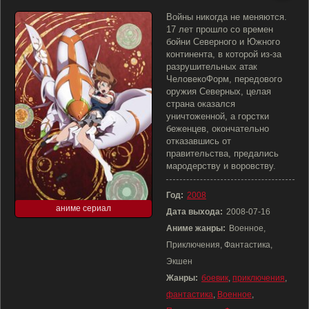
Войны никогда не меняются.
17 лет прошло со времен
бойни Северного и Южного
континента, в которой из-за
разрушительных атак
ЧеловекоФорм, передового
оружия Северных, целая
страна оказался
уничтоженной, а горстки
беженцев, окончательно
отказавшись от
правительства, предались
мародерству и воровству.
Год:
2008
аниме сериал
Дата выхода:
2008-07-16
Аниме жанры:
Военное,
Приключения, Фантастика,
Экшен
Жанры:
боевик
,
приключения
,
фантастика
,
Военное
,