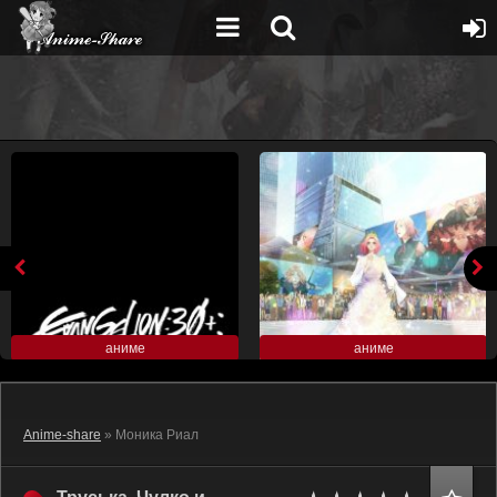
аниме
аниме
Anime-share
» Моника Риал