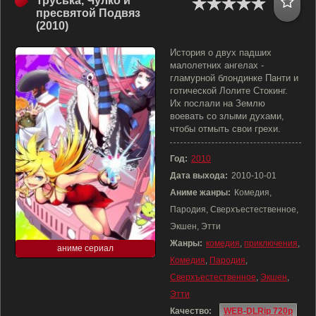
Труська, Чулко и
пресвятой Подвяз
(2010)
История о двух падших
малолетних ангелах -
гламурной блондинке Панти и
готической Лолите Стокинг.
Их послали на Землю
воевать со злыми духами,
чтобы отмыть свои грехи.
Год:
2010
Дата выхода:
2010-10-01
Аниме жанры:
Комедия,
Пародия, Сверхъестественное,
Экшен, Этти
Жанры:
комедия
,
приключения
,
аниме сериал
Комедия
,
Пародия
,
Сверхъестественное
,
Экшен
,
Этти
Качество:
WEB-DLRip 720p