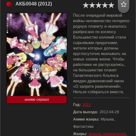
АКБ0048 (2012)
После очередной мировой
войны человечество потеряло
родную планету и оказалось
разбросано по космосу.
Большинство колоний стали
сырьевыми придатками,
жители которых должны
круглосуточно вкалывать на
новых хозяев жизни. Чтобы
работники не распускались,
на большинстве планет
Галактического Альянса
введен драконовский закон
«О запрете развлечений».
Нельзя собираться вместе,
аниме сериал
Год:
2012
Дата выхода:
2012-04-29
Аниме жанры:
Музыка,
Фантастика
Жанры:
музыка
,
приключения
,