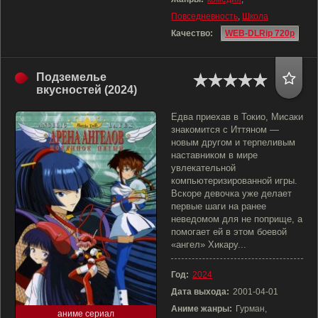
Повседневность
,
Школа
Качество:
WEB-DLRip 720p
Подземелье
вкусностей (2024)
Едва приехав в Токио, Мисаки
знакомится с Иттяном —
новым другом и терпеливым
наставником в мире
увлекательной
компьютеризированной игры.
Вскоре девочка уже делает
первые шаги на ранее
неведомом для не поприще, а
помогает ей в этом боевой
«ангел» Хикару...
Год:
2024
Дата выхода:
2001-04-01
Аниме жанры:
Гурман,
аниме сериал