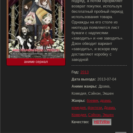
подряд, а потом оформляет
возврат покупки, используя
бесплатный пробный период
использования товара.
Однажды на его столе из
ниоткуда появляется лист
бумаги с надписями
«заводить» и «не заводить».
Дзюн обводит вариант
«заводить», и вскоре ему
доставляют коробку с
заводной
аниме сериал
Год:
2013
Дата выхода:
2013-07-04
Аниме жанры:
Драма,
Комедия, Сэйнэн, Экшен
Жанры:
боевик
,
драма
,
комедия
,
фэнтези
,
Драма
,
Комедия
,
Сэйнэн
,
Экшен
Качество:
HDTVRip