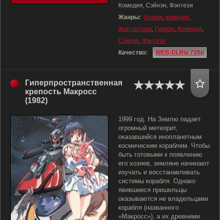
Комедия, Сэйнэн, Фэнтези
Жанры:
боевик
,
комедия
,
фантастика
,
Гурман
,
Комедия
,
Сэйнэн
,
Фэнтези
Качество:
WEB-DLRip 720p
Гиперпространственная
крепость Макросс
(1982)
1999 год. На Землю падает
огромный метеорит,
оказавшийся инопланетным
космическим кораблем. Чтобы
быть готовыми к появлению
его хозяев, земляне начинают
изучать и восстанавливать
системы корабля. Однако
явившиеся пришельцы
оказываются не владельцами
корабля (названного
«Макросс»), а их древними