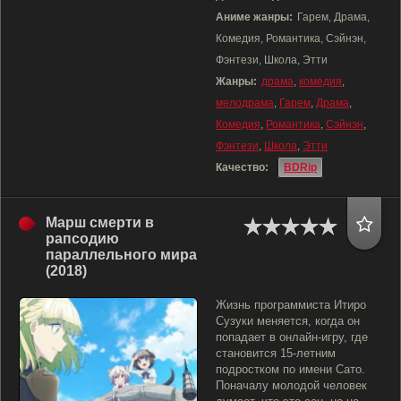
Аниме жанры:
Гарем, Драма,
Комедия, Романтика, Сэйнэн,
Фэнтези, Школа, Этти
Жанры:
драма
,
комедия
,
мелодрама
,
Гарем
,
Драма
,
Комедия
,
Романтика
,
Сэйнэн
,
Фэнтези
,
Школа
,
Этти
Качество:
BDRip
Марш смерти в
рапсодию
параллельного мира
(2018)
Жизнь программиста Итиро
Сузуки меняется, когда он
попадает в онлайн-игру, где
становится 15-летним
подростком по имени Сато.
Поначалу молодой человек