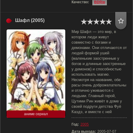
Качество:
BDRip
Шафл (2005)
Мир Шафл — это мир, в
котором люди живут
совместно с богами и
демонами. Они отличаются от
людей формой ушей
(маленькие заостренные у
богов и длинные заостренные
у демонов) и способностью
использовать магию.
Несмотря на название, обе
расы очень доброжелательны
и отлично уживаются с
людьми. Главный герой,
Цутими Рин живёт в доме у
своей подруги детства Фуё
Каэдэ, и вместе с ней
аниме сериал
Год:
2005
Дата выхода:
2005-07-07