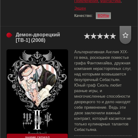
Приключения
,
Фантастика
,
Экшен
Качество:
BDRip
Демон-дворецкий
[ТВ-1] (2008)
Альтернативная Англия XIX-
го века, роскошное поместье
графа Фантомхайва, дружная
компания нерасторопных слуг,
над которыми возвышается
безупречный Себастьян.
Юный граф Сиэль любит
разные игры, и
многочисленные способности
дворецкого то и дело находят
себе применение. Ведь эти
двое заключили важный
контракт, который касается не
только кулинарных талантов
Себастьяна.
аниме сериал