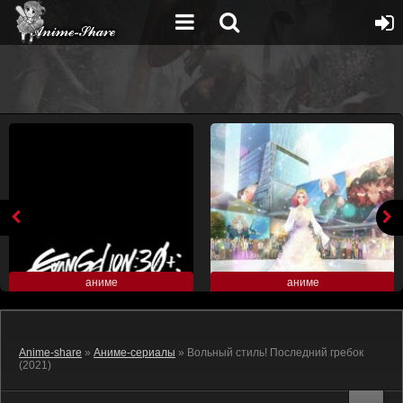
аниме
аниме
Anime-share
»
Аниме-сериалы
» Вольный стиль! Последний гребок
(2021)