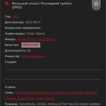
Вольный стиль! Последний гребок
(2021)
Год:
2021
Дата выхода:
2021-09-17
Возрастное ограничение:
Аниме жанры:
Спорт, Школа
Жанры:
драма
,
спорт
,
Спорт
,
Школа
Качество:
WEB-DLRip
Длительность:
86
Режиссёр:
Эисаку Каванами
Студия:
Страна:
Сейю:
Коки Утияма
,
Мамору Мияно
,
Нобунага Симадзаки
,
Тацухиса
Судзуки
,
Такэси Кусао
,
Цубаса Ёнага
Перевод:
HaronMedia, AniStar, AniMaunt, FSG YakuSub Studio.Subtitles