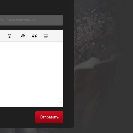
ок
й список
ь ссылку
тавить защищенную ссылку
Вставить смайлик
Вставка скрытого текста
Вставка цитаты
Вставка спойлера
0
Отправить