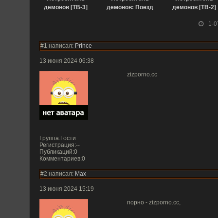
демонов [ТВ-3]
демонов: Поезд
демонов [ТВ-2]
(2023)
«Бесконечный»
(2021)
1-0
(2020)
#1 написал:
Prince
13 июня 2024 06:38
zizporno.cc
Группа:Гости
Регистрация:--
Публикаций:0
Комментариев:0
#2 написал:
Max
13 июня 2024 15:19
порно - zizporno.cc,