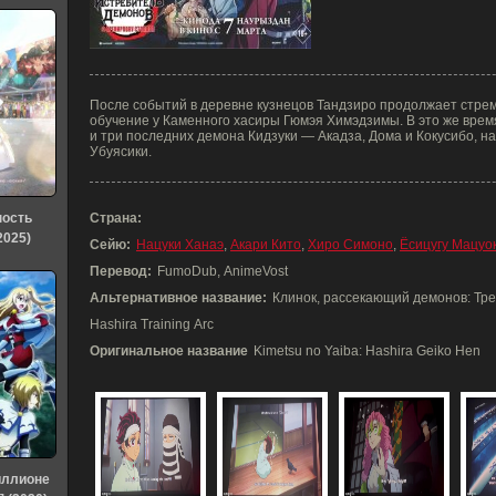
После событий в деревне кузнецов Тандзиро продолжает стрем
обучение у Каменного хасиры Гюмэя Химэдзимы. В это же врем
и три последних демона Кидзуки — Акадза, Дома и Кокусибо, н
Убуясики.
ность
Страна:
2025)
Сейю:
Нацуки Ханаэ
,
Акари Кито
,
Хиро Симоно
,
Ёсицугу Мацуо
Перевод:
FumoDub, AnimeVost
Альтернативное название:
Клинок, рассекающий демонов: Тре
Hashira Training Arc
Оригинальное название
Kimetsu no Yaiba: Hashira Geiko Hen
иллионе