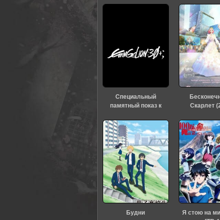
Специальный
Бесконеч
памятный показ к
Скарлет (
тридцатилетию
«Евангелиона» (2026)
Будни
Я стою на м