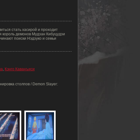
иться стать хасирой и проходит
я король демонов Мудзан Кибуцудзи
ачинают поиски Нэдзуко и семьи
ка
,
Кэнго Каванъиси
нировка столпов / Demon Slayer: