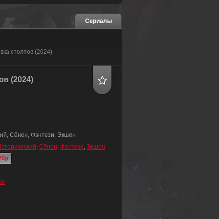
Сериалы
вка столпов (2024)
в (2024)
ий, Сёнен, Фэнтези, Экшен
Исторический
,
Сёнен
,
Фэнтези
,
Экшен
20p
ки