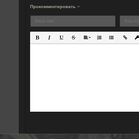
Прокомментировать
Полужирный
Курсив
Подчеркнутый
Зачеркнутый
Выравнивание
Нумерованный спис
Маркированны
Вставит
Вс