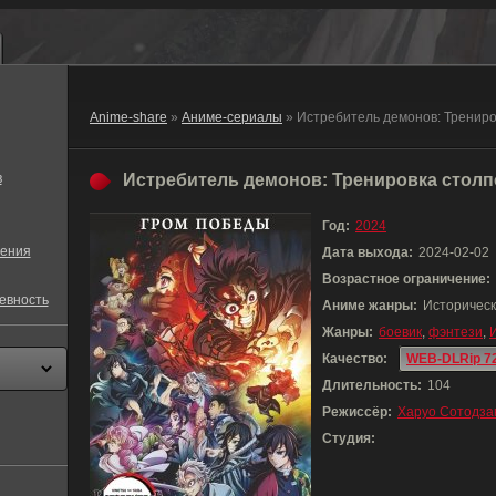
Anime-share
»
Аниме-сериалы
» Истребитель демонов: Трениро
в
Истребитель демонов: Тренировка столпо
Год:
2024
ения
Дата выхода:
2024-02-02
Возрастное ограничение:
евность
Аниме жанры:
Историческ
Жанры:
боевик
,
фэнтези
,
Качество:
WEB-DLRip 7
Длительность:
104
Режиссёр:
Харуо Сотодза
Студия: