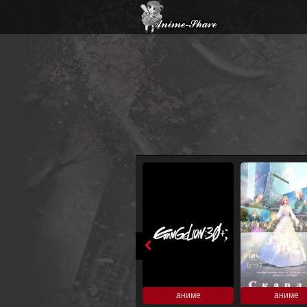
аниме
аниме