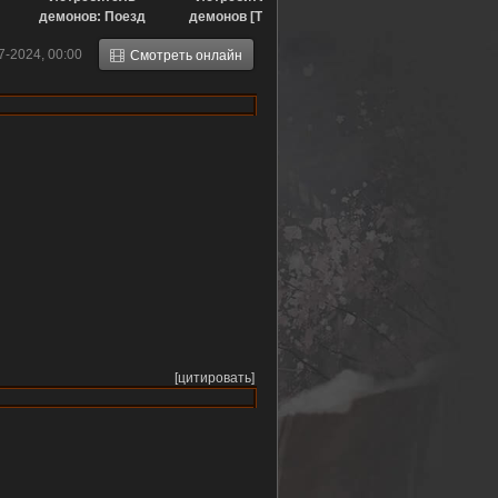
демонов: Поезд
демонов [ТВ-1]
«Бесконечный»
(2019)
7-2024, 00:00
Смотреть онлайн
[ТВ] (2021)
[цитировать]