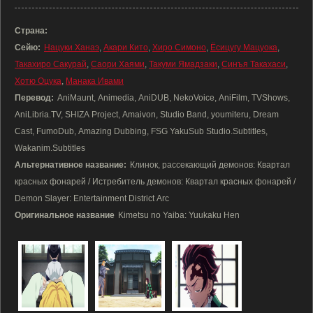
Страна:
Сейю:
Нацуки Ханаэ
,
Акари Кито
,
Хиро Симоно
,
Ёсицугу Мацуока
,
Такахиро Сакурай
,
Саори Хаями
,
Такуми Ямадзаки
,
Синъя Такахаси
,
Хотю Оцука
,
Манака Ивами
Перевод:
AniMaunt, Animedia, AniDUB, NekoVoice, AniFilm, TVShows,
AniLibria.TV, SHIZA Project, Amaivon, Studio Band, youmiteru, Dream
Cast, FumoDub, Amazing Dubbing, FSG YakuSub Studio.Subtitles,
Wakanim.Subtitles
Альтернативное название:
Клинок, рассекающий демонов: Квартал
красных фонарей / Истребитель демонов: Квартал красных фонарей /
Demon Slayer: Entertainment District Arc
Оригинальное название
Kimetsu no Yaiba: Yuukaku Hen