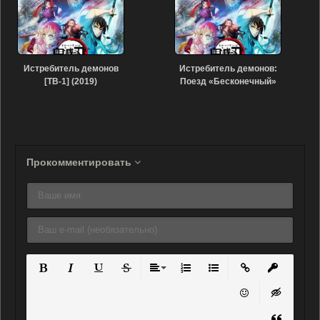
Истребитель демонов
Истребитель демонов:
[ТВ-1] (2019)
Поезд «Бесконечный»
[ТВ] (2021)
Прокомментировать
Полужирный
Курсив
Подчеркнутый
Зачеркнутый
Выравнивание
Нумерованный список
Маркированный списо
Вставить ссылку
Вставить 
Вставить смайли
Вставка ск