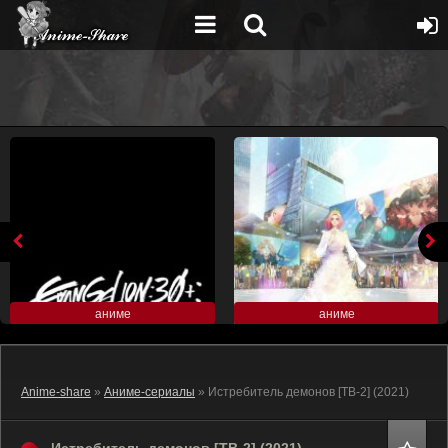
аниме
аниме
Anime-share
»
Аниме-сериалы
» Истребитель демонов [ТВ-2] (2021)