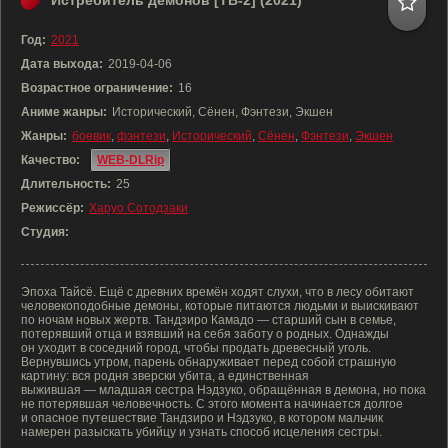
Истребитель демонов [ТВ-2] (2021)
Год:
2021
Дата выхода:
2019-04-06
Возрастное ограничение:
16
Аниме жанры:
Исторический, Сёнен, Фэнтези, Экшен
Жанры:
боевик
,
фэнтези
,
Исторический
,
Сёнен
,
Фэнтези
,
Экшен
Качество:
WEB-DLRip
Длительность:
25
Режиссёр:
Харуо Сотодзаки
Студия:
Эпоха Тайсё. Ещё с древних времён ходят слухи, что в лесу обитают
человекоподобные демоны, которые питаются людьми и выискивают
по ночам новых жертв. Тандзиро Камадо — старший сын в семье,
потерявший отца и взявший на себя заботу о родных. Однажды
он уходит в соседний город, чтобы продать древесный уголь.
Вернувшись утром, парень обнаруживает перед собой страшную
картину: вся родня зверски убита, а единственная
выжившая — младшая сестра Нэдзуко, обращённая в демона, но пока
не потерявшая человечность. С этого момента начинается долгое
и опасное путешествие Тандзиро и Нэдзуко, в котором мальчик
намерен разыскать убийцу и узнать способ исцеления сестры.