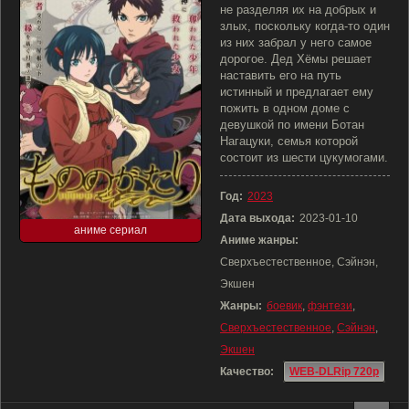
не разделяя их на добрых и
злых, поскольку когда-то один
из них забрал у него самое
дорогое. Дед Хёмы решает
наставить его на путь
истинный и предлагает ему
пожить в одном доме с
девушкой по имени Ботан
Нагацуки, семья которой
состоит из шести цукумогами.
Год:
2023
Дата выхода:
2023-01-10
аниме сериал
Аниме жанры:
Сверхъестественное, Сэйнэн,
Экшен
Жанры:
боевик
,
фэнтези
,
Сверхъестественное
,
Сэйнэн
,
Экшен
Качество:
WEB-DLRip 720p