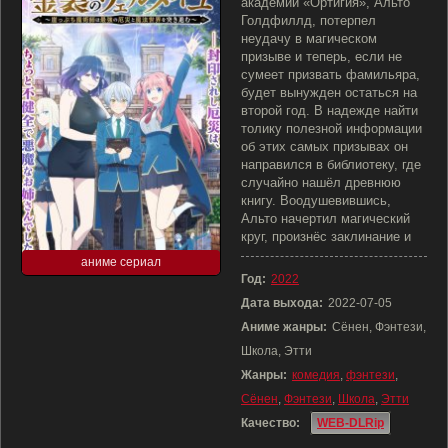
академии «Ортигия», Альто
Голдфиллд, потерпел
неудачу в магическом
призыве и теперь, если не
сумеет призвать фамильяра,
будет вынужден остаться на
второй год. В надежде найти
толику полезной информации
об этих самых призывах он
направился в библиотеку, где
случайно нашёл древнюю
книгу. Воодушевившись,
Альто начертил магический
круг, произнёс заклинание и
аниме сериал
Год:
2022
Дата выхода:
2022-07-05
Аниме жанры:
Сёнен, Фэнтези,
Школа, Этти
Жанры:
комедия
,
фэнтези
,
Сёнен
,
Фэнтези
,
Школа
,
Этти
Качество:
WEB-DLRip