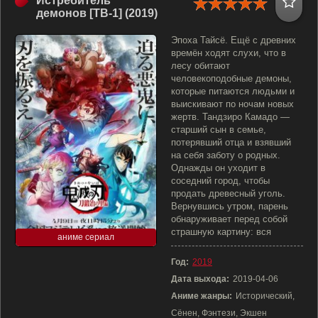
Истребитель
демонов [ТВ-1] (2019)
Эпоха Тайсё. Ещё с древних
времён ходят слухи, что в
лесу обитают
человекоподобные демоны,
которые питаются людьми и
выискивают по ночам новых
жертв. Тандзиро Камадо —
старший сын в семье,
потерявший отца и взявший
на себя заботу о родных.
Однажды он уходит в
соседний город, чтобы
продать древесный уголь.
Вернувшись утром, парень
обнаруживает перед собой
страшную картину: вся
аниме сериал
Год:
2019
Дата выхода:
2019-04-06
Аниме жанры:
Исторический,
Сёнен, Фэнтези, Экшен