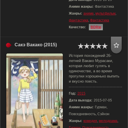
Аниме жанры:
Фантастика
Жанры:
аниме
,
мультфильм
,
фантастика
,
Фантастика
Качество:
BDRip
Сакэ Вакако (2015)
История похождений 26-
летней Вакако Мурасаки,
которая любит гулять в
одиночестве, а во время
прогулки хорошенько выпить
и вкусно поесть.
Год:
2015
Дата выхода:
2015-07-05
Аниме жанры:
Гурман,
Повседневность, Сэйнэн
Жанры:
комедия
,
мелодрама
,
Гурман
,
Повседневность
,