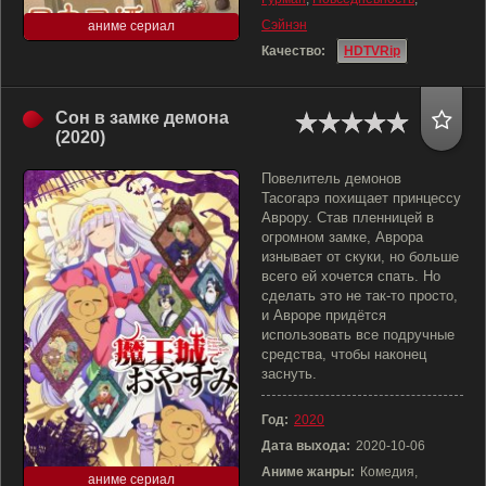
Сэйнэн
аниме сериал
Качество:
HDTVRip
Сон в замке демона
(2020)
Повелитель демонов
Тасогарэ похищает принцессу
Аврору. Став пленницей в
огромном замке, Аврора
изнывает от скуки, но больше
всего ей хочется спать. Но
сделать это не так-то просто,
и Авроре придётся
использовать все подручные
средства, чтобы наконец
заснуть.
Год:
2020
Дата выхода:
2020-10-06
Аниме жанры:
Комедия,
аниме сериал