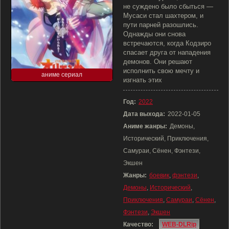
не суждено было сбыться —
Мусаси стал шахтером, и
пути парней разошлись.
Однажды они снова
встречаются, когда Кодзиро
спасает друга от нападения
демонов. Они решают
исполнить свою мечту и
аниме сериал
изгнать этих
Год:
2022
Дата выхода:
2022-01-05
Аниме жанры:
Демоны,
Исторический, Приключения,
Самураи, Сёнен, Фэнтези,
Экшен
Жанры:
боевик
,
фэнтези
,
Демоны
,
Исторический
,
Приключения
,
Самураи
,
Сёнен
,
Фэнтези
,
Экшен
Качество:
WEB-DLRip