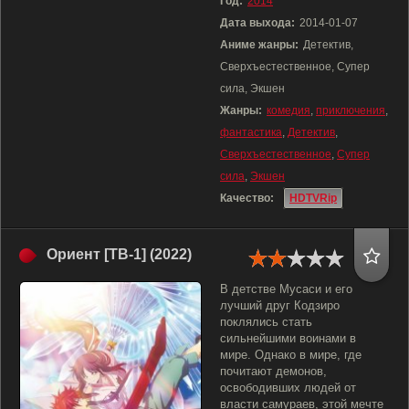
Год:
2014
Дата выхода:
2014-01-07
Аниме жанры:
Детектив,
Сверхъестественное, Супер
сила, Экшен
Жанры:
комедия
,
приключения
,
фантастика
,
Детектив
,
Сверхъестественное
,
Супер
сила
,
Экшен
Качество:
HDTVRip
Ориент [ТВ-1] (2022)
В детстве Мусаси и его
лучший друг Кодзиро
поклялись стать
сильнейшими воинами в
мире. Однако в мире, где
почитают демонов,
освободивших людей от
власти самураев, этой мечте