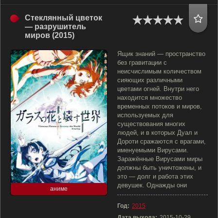
Стеклянный цветок
— разрушитель
миров (2015)
Ящик знаний — пространство
без гравитации с
неисчислимым количеством
сияющих различными
цветами огней. Внутри него
находится множество
временных потоков и миров,
используемых для
существования многих
людей, и в которых Дуал и
Дороти сражаются с врагами,
именуемыми Вирусами.
Заражённые Вирусами миры
должны быть уничтожены, и
это — долг и работа этих
девушек. Однажды они
аниме
Год:
2015
Дата выхода:
2015-10-29