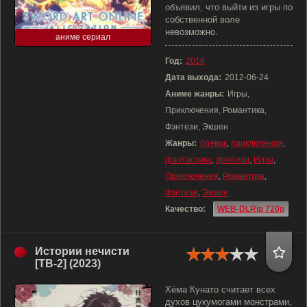
объявил, что выйти из игры по
собственной воле
невозможно.
аниме сериал
Год:
2018
Дата выхода:
2012-06-24
Аниме жанры:
Игры,
Приключения, Романтика,
Фэнтези, Экшен
Жанры:
боевик
,
приключения
,
фантастика
,
фэнтези
,
Игры
,
Приключения
,
Романтика
,
Фэнтези
,
Экшен
Качество:
WEB-DLRip 720p
Истории нечисти
[ТВ-2] (2023)
Хёма Кунато считает всех
духов цукумогами монстрами,