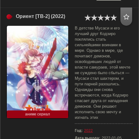
Ориент [ТВ-2] (2022)
В детстве Мусаси и его
лучший друг Кодзиро
поклялись стать
сильнейшими воинами в
мире. Однако в мире, где
почитают демонов,
освободивших людей от
власти самураев, этой мечте
не суждено было сбыться —
Мусаси стал шахтером, и
пути парней разошлись.
Однажды они снова
встречаются, когда Кодзиро
спасает друга от нападения
демонов. Они решают
исполнить свою мечту и
аниме сериал
изгнать этих
Год:
2022
Дата выхода:
2022-01-05