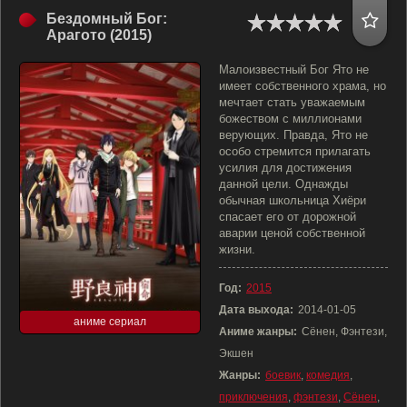
Бездомный Бог:
Арагото (2015)
Малоизвестный Бог Ято не
имеет собственного храма, но
мечтает стать уважаемым
божеством с миллионами
верующих. Правда, Ято не
особо стремится прилагать
усилия для достижения
данной цели. Однажды
обычная школьница Хиёри
спасает его от дорожной
аварии ценой собственной
жизни.
Год:
2015
Дата выхода:
2014-01-05
аниме сериал
Аниме жанры:
Сёнен, Фэнтези,
Экшен
Жанры:
боевик
,
комедия
,
приключения
,
фэнтези
,
Сёнен
,