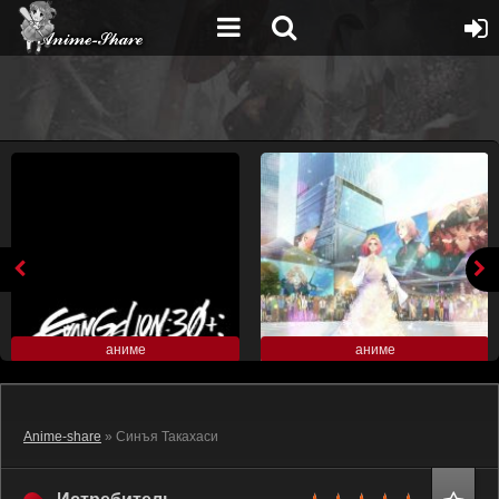
аниме
аниме
Anime-share
» Синъя Такахаси