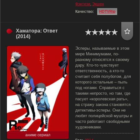
Фэнтези
,
Экшен
Качество:
HDTVRip
Хаматора: Ответ
(2014)
Эсперы, называемые в этом
мире Минимумами, по-
разному относятся к своему
дару. Кто-то чувствует
ответственность, а кто-то
считает себя полубогом, для
которого остальные – пыль
под ногами. Справиться с
такими непросто, но там, где
пасует «королевская рать»,
на стражу закона становятся
детективы-эсперы. Они не
любят полицейской муштры и
часто работают свободными
художниками.
аниме сериал