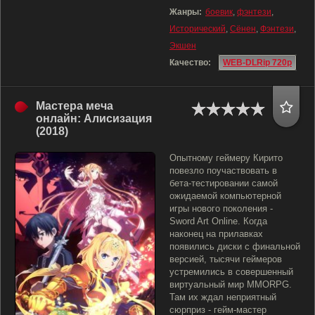
Жанры:
боевик
,
фэнтези
,
Исторический
,
Сёнен
,
Фэнтези
,
Экшен
Качество:
WEB-DLRip 720p
Мастера меча
онлайн: Алисизация
(2018)
Опытному геймеру Кирито
повезло поучаствовать в
бета-тестировании самой
ожидаемой компьютерной
игры нового поколения -
Sword Art Online. Когда
наконец на прилавках
появились диски с финальной
версией, тысячи геймеров
устремились в совершенный
виртуальный мир MMORPG.
Там их ждал неприятный
сюрприз - гейм-мастер