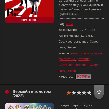
детективы-эсперы. Они не
любят полицейской муштры и
часто работают свободными
художниками.
аниме сериал
Год:
2014
Дата выхода:
2014-01-07
Аниме жанры:
Детектив,
Сверхъестественное, Супер
сила, Экшен
Жанры:
комедия
,
приключения
,
фантастика
,
Детектив
,
Сверхъестественное
,
Супер
сила
,
Экшен
Качество:
HDTVRip
Вермейл в золотом
(2022)
Студент первого курса