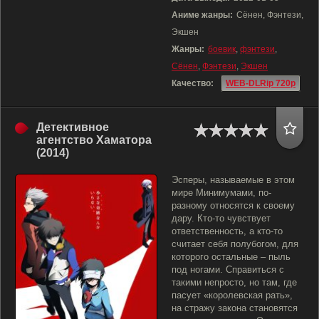
Аниме жанры:
Сёнен, Фэнтези,
Экшен
Жанры:
боевик
,
фэнтези
,
Сёнен
,
Фэнтези
,
Экшен
Качество:
WEB-DLRip 720p
Детективное
агентство Хаматора
(2014)
Эсперы, называемые в этом
мире Минимумами, по-
разному относятся к своему
дару. Кто-то чувствует
ответственность, а кто-то
считает себя полубогом, для
которого остальные – пыль
под ногами. Справиться с
такими непросто, но там, где
пасует «королевская рать»,
на стражу закона становятся