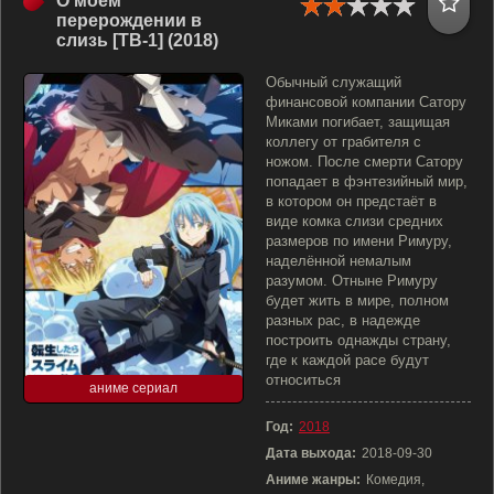
О моём
перерождении в
слизь [ТВ-1] (2018)
Обычный служащий
финансовой компании Сатору
Миками погибает, защищая
коллегу от грабителя с
ножом. После смерти Сатору
попадает в фэнтезийный мир,
в котором он предстаёт в
виде комка слизи средних
размеров по имени Римуру,
наделённой немалым
разумом. Отныне Римуру
будет жить в мире, полном
разных рас, в надежде
построить однажды страну,
где к каждой расе будут
относиться
аниме сериал
Год:
2018
Дата выхода:
2018-09-30
Аниме жанры:
Комедия,