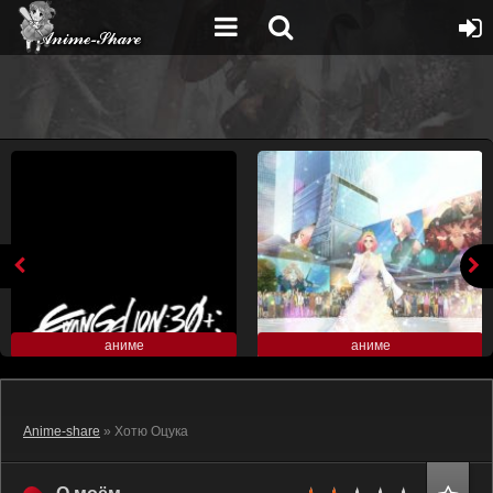
аниме
аниме
Anime-share
» Хотю Оцука