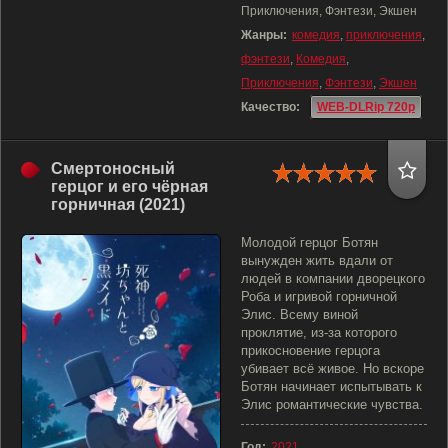
Приключения, Фэнтези, Экшен
Жанры:
комедия
,
приключения
,
фэнтези
,
Комедия
,
Приключения
,
Фэнтези
,
Экшен
Качество:
WEB-DLRip 720p
Смертоносный
герцог и его чёрная
горничная (2021)
Молодой герцог Ботян
вынужден жить вдали от
людей в компании дворецкого
Роба и игривой горничной
Элис. Всему виной
проклятие, из-за которого
прикосновение герцога
убивает всё живое. Но вскоре
Ботян начинает испытывать к
Элис романтические чувства.
Год:
2021