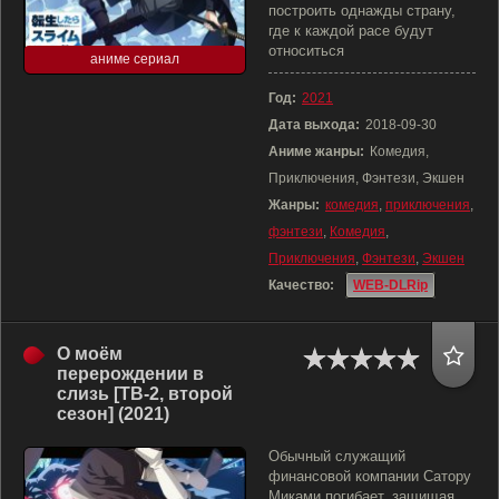
построить однажды страну,
где к каждой расе будут
относиться
аниме сериал
Год:
2021
Дата выхода:
2018-09-30
Аниме жанры:
Комедия,
Приключения, Фэнтези, Экшен
Жанры:
комедия
,
приключения
,
фэнтези
,
Комедия
,
Приключения
,
Фэнтези
,
Экшен
Качество:
WEB-DLRip
О моём
перерождении в
слизь [ТВ-2, второй
сезон] (2021)
Обычный служащий
финансовой компании Сатору
Миками погибает, защищая