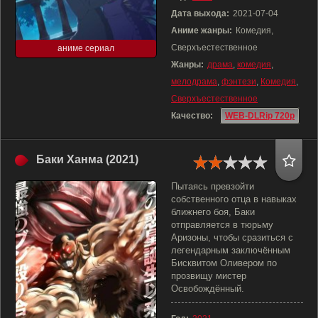
Дата выхода:
2021-07-04
Аниме жанры:
Комедия,
Сверхъестественное
аниме сериал
Жанры:
драма
,
комедия
,
мелодрама
,
фэнтези
,
Комедия
,
Сверхъестественное
Качество:
WEB-DLRip 720p
Баки Ханма (2021)
Пытаясь превзойти
собственного отца в навыках
ближнего боя, Баки
отправляется в тюрьму
Аризоны, чтобы сразиться с
легендарным заключённым
Бисквитом Оливером по
прозвищу мистер
Освобождённый.