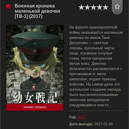
Военная хроника
маленькой девочки
[ТВ-1] (2017)
На фронте кровопролитной
войны оказывается маленькая
девочка по имени Таня
Дегурчова — светлые
локоны, кукольные черты
лица, огромные голубые
глаза, почти прозрачная
белая кожа. Девочка
безжалостно расправляется с
противником и, мило
шепелявя, отдает приказы
войскам. На самом деле это
ангельское создание некогда
было высокооплачиваемым
японским менеджером,
умудрившимся чем-то
аниме сериал
Год:
2017
Дата выхода:
2017-01-06