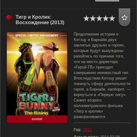
Тигр и Кролик:
Восхождение (2013)
Продолжение истории о
Котэцу и Барнаби двух
заклятых друзьях и героях,
которые будут вынуждены
разойтись по причине того,
что на место директора
«Герой-ТВ» приходит
совершенно неизвестный тип.
Впоследствии Котэцу решит
покинуть сферу деятельности
героя, а Барнаби, наоборот, —
вернуться в «Первую лигу».
Сюжет второго
полнометражного фильма
«Тигр и кролик»
разворачивается
аниме
Год:
2013