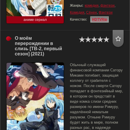
Жанры:
комедия
,
фэнтези
,
Комедия
,
Сёнен
,
Фэнтези
Качество:
HDTVRip
аниме сериал
О моём
перерождении в
слизь [ТВ-2, первый
сезон] (2021)
Обычный служащий
финансовой компании Сатору
Миками погибает, защищая
коллегу от грабителя с
ножом. После смерти Сатору
попадает в фэнтезийный мир,
в котором он предстаёт в
виде комка слизи средних
размеров по имени Римуру,
наделённой немалым
разумом. Отныне Римуру
будет жить в мире, полном
разных рас, в надежде