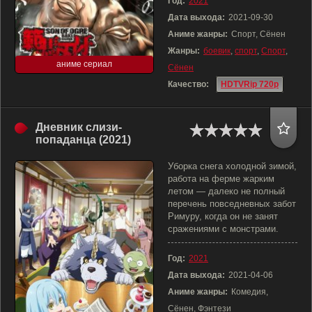
Год:
2021
Дата выхода:
2021-09-30
Аниме жанры:
Спорт, Сёнен
Жанры:
боевик
,
спорт
,
Спорт
,
аниме сериал
Сёнен
Качество:
HDTVRip 720p
Дневник слизи-
попаданца (2021)
Уборка снега холодной зимой,
работа на ферме жарким
летом — далеко не полный
перечень повседневных забот
Римуру, когда он не занят
сражениями с монстрами.
Год:
2021
Дата выхода:
2021-04-06
Аниме жанры:
Комедия,
Сёнен, Фэнтези