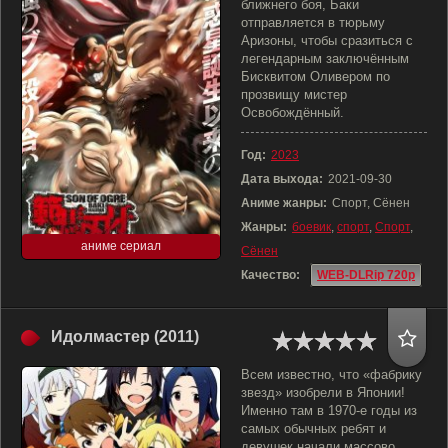
ближнего боя, Баки
отправляется в тюрьму
Аризоны, чтобы сразиться с
легендарным заключённым
Бисквитом Оливером по
прозвищу мистер
Освобождённый.
Год:
2023
Дата выхода:
2021-09-30
Аниме жанры:
Спорт, Сёнен
Жанры:
боевик
,
спорт
,
Спорт
,
аниме сериал
Сёнен
Качество:
WEB-DLRip 720p
Идолмастер (2011)
Всем известно, что «фабрику
звезд» изобрели в Японии!
Именно там в 1970-е годы из
самых обычных ребят и
девушек начали массово