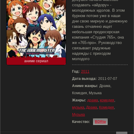
создавать «айдору» -
молодежных идолов. В этом
бурном потоке уже в наши
дни свою мирную и денежную
гавань отчаянно ищет
небольшая продюсерская
компания «Студия 765», она
же «765-про». Руководство
связывает радужные
надежды с приходом
молодого
аниме сериал
Год:
2011
Дата выхода:
2011-07-07
Аниме жанры:
Драма,
Комедия, Музыка
Жанры:
драма
,
комедия
,
музыка
,
Драма
,
Комедия
,
Музыка
Качество:
BDRip