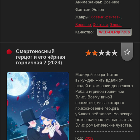
Аниме жанры:
Военное,
Фэнтези, Экшен
Жанры:
боевик
,
фэнтези
,
Военное
,
Фэнтези
,
Экшен
Качество:
WEB-DLRip 720p
Смертоносный
герцог и его чёрная
горничная 2 (2023)
Молодой герцог Ботян
вынужден жить вдали от
людей в компании дворецкого
Роба и игривой горничной
Элис. Всему виной
проклятие, из-за которого
прикосновение герцога
убивает всё живое. Но вскоре
Ботян начинает испытывать к
Элис романтические чувства.
Год:
2023