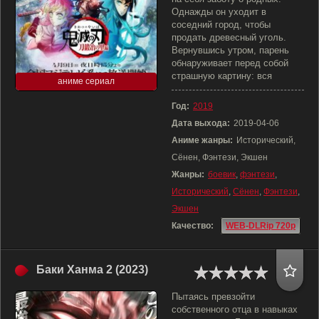
Однажды он уходит в
соседний город, чтобы
продать древесный уголь.
Вернувшись утром, парень
обнаруживает перед собой
страшную картину: вся
аниме сериал
Год:
2019
Дата выхода:
2019-04-06
Аниме жанры:
Исторический,
Сёнен, Фэнтези, Экшен
Жанры:
боевик
,
фэнтези
,
Исторический
,
Сёнен
,
Фэнтези
,
Экшен
Качество:
WEB-DLRip 720p
Баки Ханма 2 (2023)
Пытаясь превзойти
собственного отца в навыках