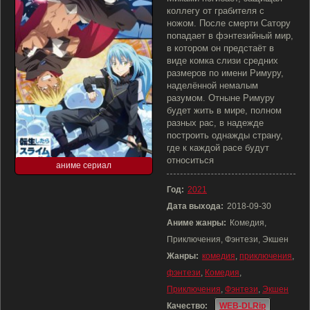
коллегу от грабителя с
ножом. После смерти Сатору
попадает в фэнтезийный мир,
в котором он предстаёт в
виде комка слизи средних
размеров по имени Римуру,
наделённой немалым
разумом. Отныне Римуру
будет жить в мире, полном
разных рас, в надежде
построить однажды страну,
где к каждой расе будут
относиться
аниме сериал
Год:
2021
Дата выхода:
2018-09-30
Аниме жанры:
Комедия,
Приключения, Фэнтези, Экшен
Жанры:
комедия
,
приключения
,
фэнтези
,
Комедия
,
Приключения
,
Фэнтези
,
Экшен
Качество:
WEB-DLRip