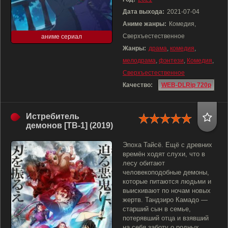
Дата выхода:
2021-07-04
Аниме жанры:
Комедия,
Сверхъестественное
аниме сериал
Жанры:
драма
,
комедия
,
мелодрама
,
фэнтези
,
Комедия
,
Сверхъестественное
Качество:
WEB-DLRip 720p
Истребитель
демонов [ТВ-1] (2019)
Эпоха Тайсё. Ещё с древних
времён ходят слухи, что в
лесу обитают
человекоподобные демоны,
которые питаются людьми и
выискивают по ночам новых
жертв. Тандзиро Камадо —
старший сын в семье,
потерявший отца и взявший
на себя заботу о родных.