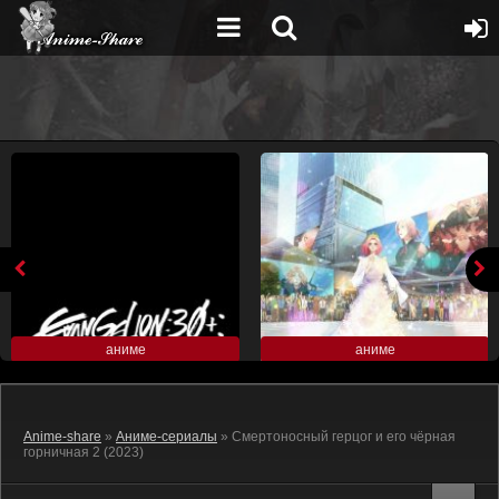
аниме
аниме
Anime-share
»
Аниме-сериалы
» Смертоносный герцог и его чёрная
горничная 2 (2023)