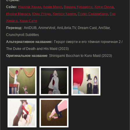
Страна:
Сейю:
Нацуки Ханаэ
,
Аюми Мано
,
Вакана Курамоти
,
Хотю Оцука
,
Инори Минасэ
,
Юма Утида
,
Хироси Камия
,
Ёсико Сакакибара
,
Ёко
Хикаса
,
Хана Сато
Перевод:
AniDUB, AnimeVost, AniLibria.TV, Dream Cast, AniStar,
Crunchyroll.Subtitles
Альтернативное название:
Герцог смерти и его тёмная горничная 2 /
The Duke of Death and His Maid (2023)
Оригинальное название
Shinigami Bocchan to Kuro Maid (2023)