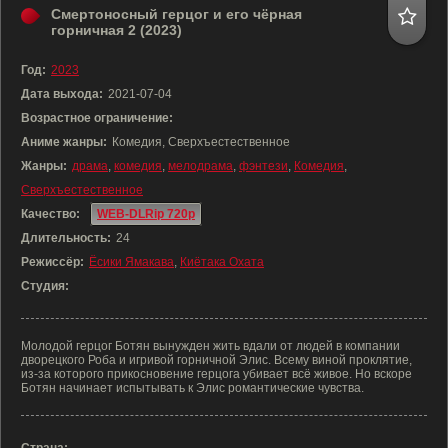
Смертоносный герцог и его чёрная
горничная 2 (2023)
Год:
2023
Дата выхода:
2021-07-04
Возрастное ограничение:
Аниме жанры:
Комедия, Сверхъестественное
Жанры:
драма
,
комедия
,
мелодрама
,
фэнтези
,
Комедия
,
Сверхъестественное
Качество:
WEB-DLRip 720p
Длительность:
24
Режиссёр:
Ёсики Ямакава
,
Киётака Охата
Студия:
Молодой герцог Ботян вынужден жить вдали от людей в компании
дворецкого Роба и игривой горничной Элис. Всему виной проклятие,
из-за которого прикосновение герцога убивает всё живое. Но вскоре
Ботян начинает испытывать к Элис романтические чувства.