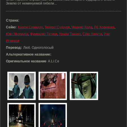
Землю от неминуемой гибели...
Страна:
Сейю:
Каори Симидзу
,
Тихиро Судзуки
,
Марико Кода
,
Рё Хорикава
,
Юко Миямура
,
Фумихико Татики
,
Урара Такано
,
Сёко Кикути
,
Рэи
Игараси
Перевод:
Люб. Одноголосый
Альтернативное название:
Оригинальное название
A.Li.Ce