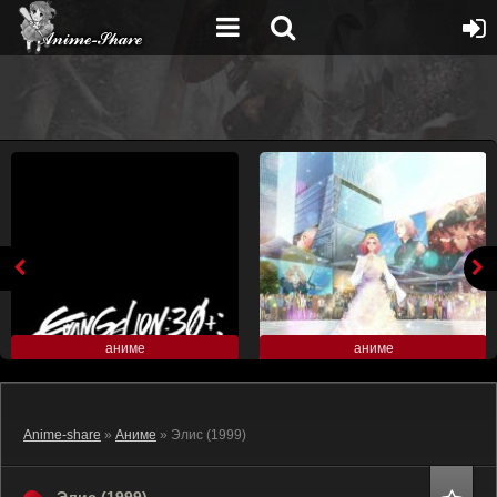
аниме
аниме
Anime-share
»
Аниме
» Элис (1999)