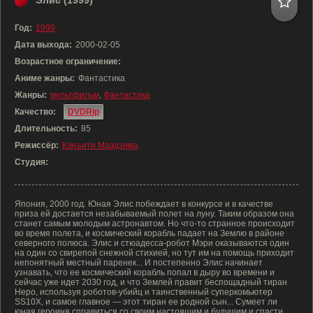
Элис (1999)
Год:
1999
Дата выхода:
2000-02-05
Возрастное ограничение:
Аниме жанры:
Фантастика
Жанры:
мультфильм
,
Фантастика
Качество:
DVDRip
Длительность:
85
Режиссёр:
Кэнъити Маэдзима
Студия:
Япония, 2000 год. Юная Элис побеждает в конкурсе и в качестве
приза ей достается незабываемый полет на луну. Таким образом она
станет самым молодым астронавтом. Но что-то странное происходит
во время полета, и космический корабль падает на Землю в районе
северного полюса. Элис и стюадесса-робот Мэри оказываются один
на один со свирепой снежной стихией, но тут им на помощь приходит
непонятный местный паренек... И постепенно Элис начинает
узнавать, что ее космический корабль попал в дыру во времени и
сейчас уже идет 2030 год, и что Землей правит беспощадный тиран
Неро, используя роботов-убийц и таинственный суперкомьютер
SS10X, и самое главное — этот тиран ее родной сын... Сумеет ли
юная героиня справиться со своим настоящим и будущим и спасти