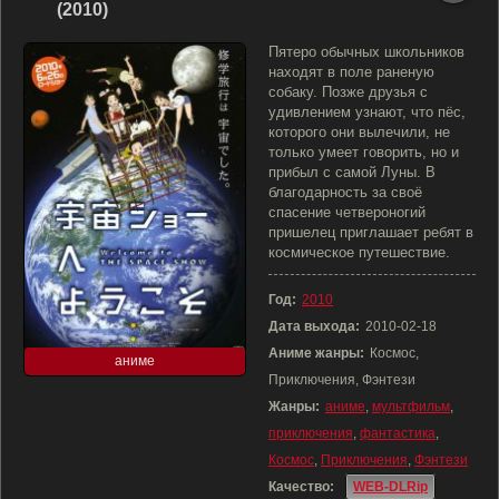
(2010)
Пятеро обычных школьников
находят в поле раненую
собаку. Позже друзья с
удивлением узнают, что пёс,
которого они вылечили, не
только умеет говорить, но и
прибыл с самой Луны. В
благодарность за своё
спасение четвероногий
пришелец приглашает ребят в
космическое путешествие.
Год:
2010
Дата выхода:
2010-02-18
Аниме жанры:
Космос,
аниме
Приключения, Фэнтези
Жанры:
аниме
,
мультфильм
,
приключения
,
фантастика
,
Космос
,
Приключения
,
Фэнтези
Качество:
WEB-DLRip