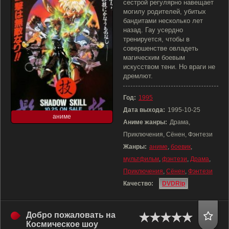
сестрой регулярно навещает
могилу родителей, убитых
бандитами несколько лет
назад. Гау усердно
тренируется, чтобы в
совершенстве овладеть
магическим боевым
искусством тени. Но враги не
дремлют.
Год:
1995
Дата выхода:
1995-10-25
аниме
Аниме жанры:
Драма,
Приключения, Сёнен, Фэнтези
Жанры:
аниме
,
боевик
,
мультфильм
,
фэнтези
,
Драма
,
Приключения
,
Сёнен
,
Фэнтези
Качество:
DVDRip
Добро пожаловать на
Космическое шоу