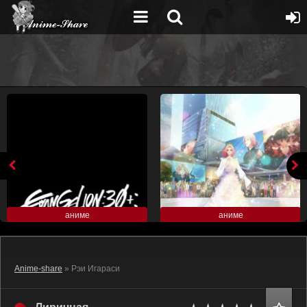
аниме
аниме
Anime-share
» Рэи Игараси