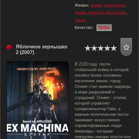
Жанры:
аниме
,
мультфильм
,
Драма
,
Комедия
,
Фантастика
,
Экшен
Качество:
BDRip
Яблочное зернышко
2 (2007)
В 2133 году, после
глобальной войны в которой
погибло более половины
населения земли, город
Олимп стал маяком надежды
в мире разрушений и
страданий. Олимп - утопия,
которой управляет
суперкомпьютер Гайа, а
важные политические посты
занимают искусственно
спроектированные люди-
биороиды - которым
неведомы эмоции злости или