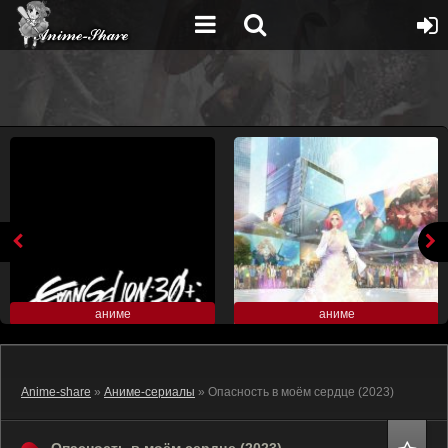
аниме
аниме
Anime-share
»
Аниме-сериалы
» Опасность в моём сердце (2023)