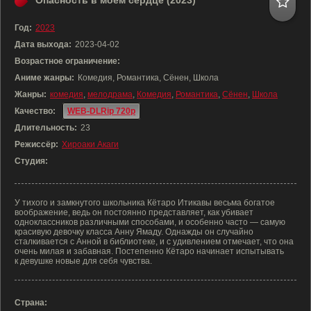
Опасность в моём сердце (2023)
Год:
2023
Дата выхода:
2023-04-02
Возрастное ограничение:
Аниме жанры:
Комедия, Романтика, Сёнен, Школа
Жанры:
комедия
,
мелодрама
,
Комедия
,
Романтика
,
Сёнен
,
Школа
Качество:
WEB-DLRip 720p
Длительность:
23
Режиссёр:
Хироаки Акаги
Студия:
У тихого и замкнутого школьника Кётаро Итикавы весьма богатое
воображение, ведь он постоянно представляет, как убивает
одноклассников различными способами, и особенно часто — самую
красивую девочку класса Анну Ямаду. Однажды он случайно
сталкивается с Анной в библиотеке, и с удивлением отмечает, что она
очень милая и забавная. Постепенно Кётаро начинает испытывать
к девушке новые для себя чувства.
Страна: