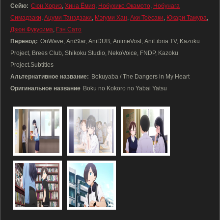
Сейю:
Сюн Хориэ
,
Хина Ёмия
,
Нобухико Окамото
,
Нобунага
Симадзаки
,
Ацуми Танэдзаки
,
Мэгуми Хан
,
Аки Тоёсаки
,
Юкари Тамура
,
Дзюн Фукусима
,
Гэн Сато
Перевод:
OnWave, AniStar, AniDUB, AnimeVost, AniLibria.TV, Kazoku
Project, Brees Club, Shikoku Studio, NekoVoice, FNDP, Kazoku
Project.Subtitles
Альтернативное название:
Bokuyaba / The Dangers in My Heart
Оригинальное название
Boku no Kokoro no Yabai Yatsu