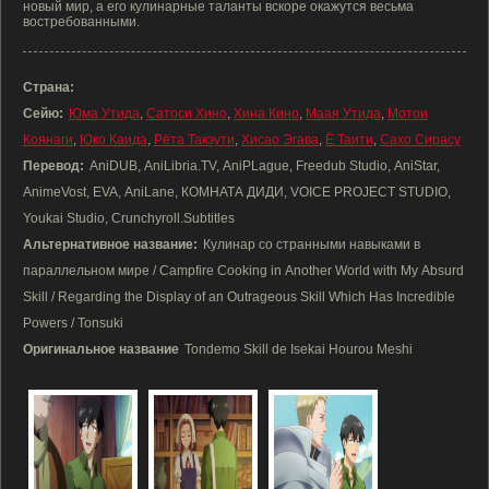
новый мир, а его кулинарные таланты вскоре окажутся весьма
востребованными.
Страна:
Сейю:
Юма Утида
,
Сатоси Хино
,
Хина Кино
,
Маая Утида
,
Мотои
Коянаги
,
Юко Каида
,
Рёта Такэути
,
Хисао Эгава
,
Ё Таити
,
Сахо Сирасу
Перевод:
AniDUB, AniLibria.TV, AniPLague, Freedub Studio, AniStar,
AnimeVost, EVA, AniLane, КОМНАТА ДИДИ, VOICE PROJECT STUDIO,
Youkai Studio, Crunchyroll.Subtitles
Альтернативное название:
Кулинар со странными навыками в
параллельном мире / Campfire Cooking in Another World with My Absurd
Skill / Regarding the Display of an Outrageous Skill Which Has Incredible
Powers / Tonsuki
Оригинальное название
Tondemo Skill de Isekai Hourou Meshi