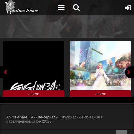
аниме
аниме
Anime-share
»
Аниме-сериалы
» Кулинарные скитания в
параллельном мире (2023)