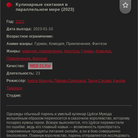
Кулинарные скитания в
параллельном мире (2023)
Год:
2023
Дата выхода:
2023-01-10
Возрастное ограничение:
Аниме жанры:
Гурман, Комедия, Приключения, Фэнтези
Жанры:
комедия
,
приключения
,
фэнтези
,
Гурман
,
Комедия
,
Приключения
,
Фэнтези
Качество:
WEB-DLRip
Длительность:
23
Режиссёр:
Киёси Мацуда
,
Парако Синохара
,
Тацуя Сасаки
,
Кэндзи
Такахаси
Студия:
Однажды обычный парень и умелый кулинар Цуёси Мукода
волшебным образом переносится в сказочное королевство, которому
позарез нужны герои. Вскоре выясняется, что Цуёси переместили
по ошибке, ведь его главный навык — возможность приобретать
современные продукты питания онлайн, а он в бою совершенно
бесполезен. Покинув королевство, парень отправляется исследовать