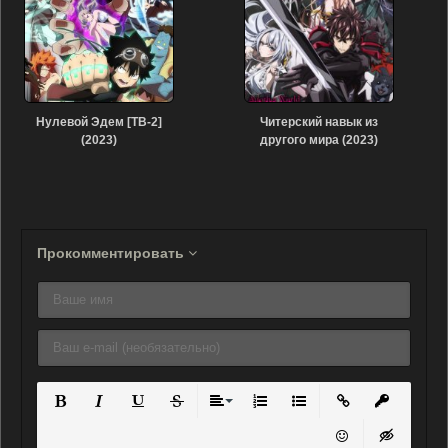
Нулевой Эдем [ТВ-2]
Читерский навык из
(2023)
другого мира (2023)
Прокомментировать
Полужирный
Курсив
Подчеркнутый
Зачеркнутый
Выравнивание
Нумерованный список
Маркированный списо
Вставить ссылку
Вставить 