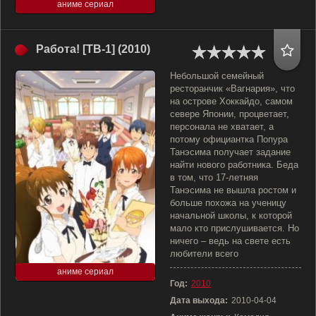
аниме сериал
Работа! [ТВ-1] (2010)
Небольшой семейный
ресторанчик «Вагнария», что
на острове Хоккайдо, самом
севере Японии, процветает,
персонала не хватает, а
потому официантка Попура
Танэсима получает задание
найти нового работника. Беда
в том, что 17-летняя
Танэсима не вышла ростом и
больше похожа на ученицу
начальной школы, к которой
мало кто прислушивается. Но
ничего – ведь на свете есть
любители всего
аниме сериал
Год:
2010
Дата выхода:
2010-04-04