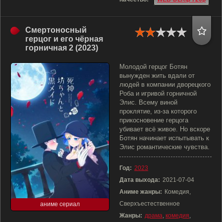
Смертоносный
герцог и его чёрная
горничная 2 (2023)
Молодой герцог Ботян
вынужден жить вдали от
людей в компании дворецкого
Роба и игривой горничной
Элис. Всему виной
проклятие, из-за которого
прикосновение герцога
убивает всё живое. Но вскоре
Ботян начинает испытывать к
Элис романтические чувства.
Год:
2023
Дата выхода:
2021-07-04
Аниме жанры:
Комедия,
Сверхъестественное
аниме сериал
Жанры:
драма
,
комедия
,