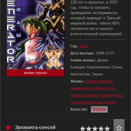
138 лет в прошлое, в 2007
год, чтобы остановить
проведение эксперимента,
который приведёт к Третьей
мировой войне, гибели 90%
человечества и захвату
власти мощной корпорацией.
Год:
1998
Дата выхода:
1998-10-07
Аниме жанры:
Драма,
Комедия, Приключения, Сёнен,
аниме сериал
Фантастика, Экшен
Жанры:
боевик
,
комедия
,
приключения
,
фантастика
,
Драма
,
Комедия
,
Приключения
,
Сёнен
,
Фантастика
,
Экшен
Качество:
DVDRip
Эроманга-сенсей