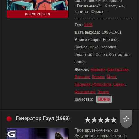
своем любимом сериале
«Гекигангер-3». К тому же,
капитан Юрика —
аниме сериал
Год:
1996
Дата выхода:
1996-10-01
Аниме жанры:
Военное,
Космос, Меха, Пародия,
Романтика, Сёнен, Фантастика,
Экшен
Жанры:
комедия
,
фантастика
,
Военное
,
Космос
,
Меха
,
Пародия
,
Романтика
,
Сёнен
,
Фантастика
,
Экшен
Качество:
BDRip
Генератор Гаул (1998)
Трое друзей-учёных из
будущего отправляются на