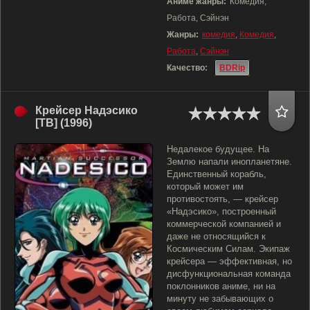
Аниме жанры:
Комедия,
Работа, Сэйнэн
Жанры:
комедия
,
Комедия
,
Работа
,
Сэйнэн
Качество:
BDRip
Крейсер Надэсико
[ТВ] (1996)
Недалекое будущее. На
Землю напали инопланетяне.
Единственный корабль,
который может им
противостоять, — крейсер
«Надэсико», построенный
коммерческой компанией и
даже не относящийся к
Космическим Силам. Экипаж
крейсера — эффективная, но
дисфункциональная команда
поклонников аниме, ни на
минуту не забывающих о