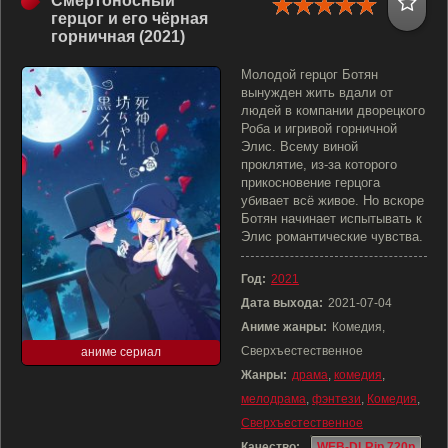
Смертоносный
герцог и его чёрная
горничная (2021)
Молодой герцог Ботян
вынужден жить вдали от
людей в компании дворецкого
Роба и игривой горничной
Элис. Всему виной
проклятие, из-за которого
прикосновение герцога
убивает всё живое. Но вскоре
Ботян начинает испытывать к
Элис романтические чувства.
Год:
2021
Дата выхода:
2021-07-04
Аниме жанры:
Комедия,
Сверхъестественное
аниме сериал
Жанры:
драма
,
комедия
,
мелодрама
,
фэнтези
,
Комедия
,
Сверхъестественное
Качество:
WEB-DLRip 720p