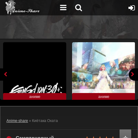
аниме
аниме
Anime-share
» Киётака Охата