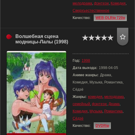
мелодрама
,
фэнтези
,
Комедия
,
Сверхъестественное
Качество:
WEB-DLRip 720p
Волшебная сцена
модницы-Лалы (1998)
Год:
1998
Дата выхода:
1998-04-05
Аниме жанры:
Драма,
Комедия, Музыка, Романтика,
Сёдзё
Жанры:
комедия
,
мелодрама
,
семейный
,
фэнтези
,
Драма
,
Комедия
,
Музыка
,
Романтика
,
Сёдзё
Качество:
DVDRip