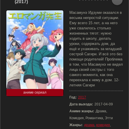
(2017)
Масамунэ Идзуми оказался в
весьма непростой ситуации.
Ему всего 15 лет, а на него
уже свалилось столько
жизненных тягот: нужно
ходить в школу, делать
уроки, содержать дом, да
ещё и ухаживать за младшей
сестрой Сагири. И всё это без
помощи родителей! Проблема
в том, что Масамунэ не видел
лица своей сестры с того
самого момента, как она
переехала к нему в дом. 12-
летняя Сагири
аниме сериал
Год:
2017
Дата выхода:
2017-04-09
Аниме жанры:
Драма,
Комедия, Романтика, Этти
Жанры:
драма
,
комедия
,