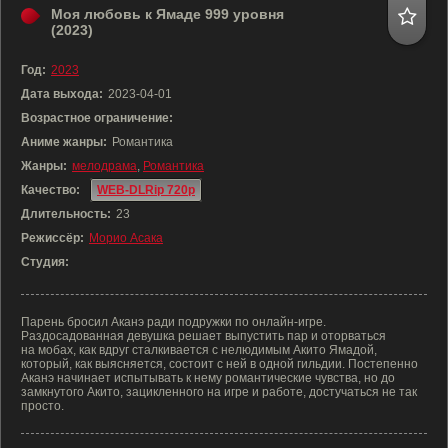
Моя любовь к Ямаде 999 уровня
(2023)
Год:
2023
Дата выхода:
2023-04-01
Возрастное ограничение:
Аниме жанры:
Романтика
Жанры:
мелодрама
,
Романтика
Качество:
WEB-DLRip 720p
Длительность:
23
Режиссёр:
Морио Асака
Студия:
Парень бросил Аканэ ради подружки по онлайн-игре.
Раздосадованная девушка решает выпустить пар и оторваться
на мобах, как вдруг сталкивается с нелюдимым Акито Ямадой,
который, как выясняется, состоит с ней в одной гильдии. Постепенно
Аканэ начинает испытывать к нему романтические чувства, но до
замкнутого Акито, зацикленного на игре и работе, достучаться не так
просто.