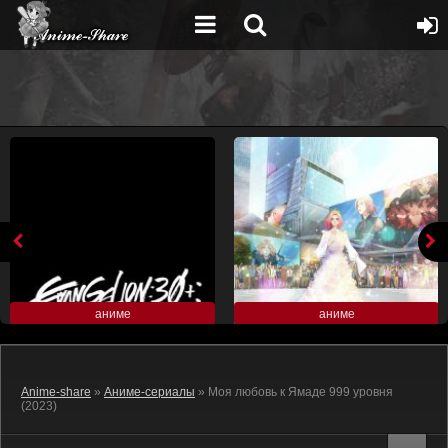
аниме
аниме
Anime-share
»
Аниме-сериалы
» Моя любовь к Ямаде 999 уровня
(2023)