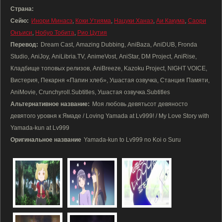
Страна:
Сейю:
Инори Минасэ
,
Коки Утияма
,
Нацуки Ханаэ
,
Аи Какума
,
Саори
Онъиси
,
Нобуо Тобита
,
Рио Цутия
Перевод:
Dream Cast, Amazing Dubbing, AniBaza, AniDUB, Fronda
Studio, AniJoy, AniLibria.TV, AnimeVost, AniStar, DM Project, AniRise,
Кладбище топовых релизов, AniBreeze, Kazoku Project, NIGHT VOICE,
Вистерия, Пекарня «Папин хлеб», Ушастая озвучка, Станция Памяти,
AniMovie, Crunchyroll.Subtitles, Ушастая озвучка.Subtitles
Альтернативное название:
Моя любовь девятьсот девяносто
девятого уровня к Ямаде / Loving Yamada at Lv999! / My Love Story with
Yamada-kun at Lv999
Оригинальное название
Yamada-kun to Lv999 no Koi o Suru