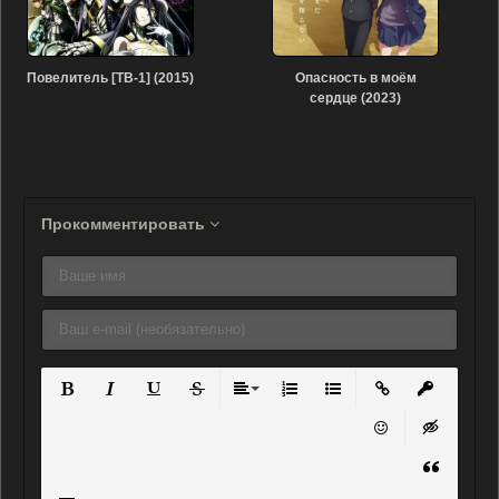
Повелитель [ТВ-1] (2015)
Опасность в моём
сердце (2023)
Прокомментировать
Полужирный
Курсив
Подчеркнутый
Зачеркнутый
Выравнивание
Нумерованный список
Маркированный списо
Вставить ссылку
Вставить 
Вставить смайли
Вставка ск
Вставка ц