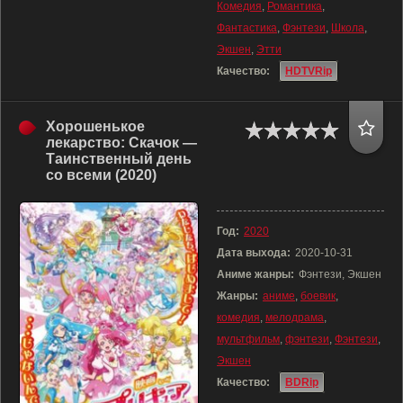
Комедия
,
Романтика
,
Фантастика
,
Фэнтези
,
Школа
,
Экшен
,
Этти
Качество:
HDTVRip
Хорошенькое
лекарство: Скачок —
Таинственный день
со всеми (2020)
Год:
2020
Дата выхода:
2020-10-31
Аниме жанры:
Фэнтези, Экшен
Жанры:
аниме
,
боевик
,
комедия
,
мелодрама
,
мультфильм
,
фэнтези
,
Фэнтези
,
Экшен
Качество:
BDRip