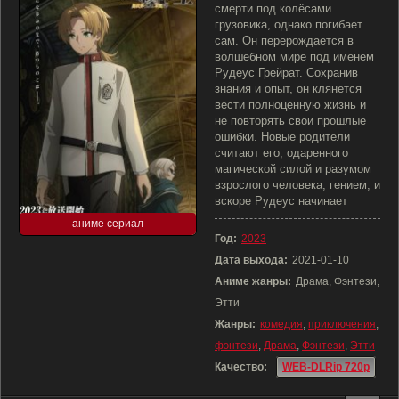
смерти под колёсами
грузовика, однако погибает
сам. Он перерождается в
волшебном мире под именем
Рудеус Грейрат. Сохранив
знания и опыт, он клянется
вести полноценную жизнь и
не повторять свои прошлые
ошибки. Новые родители
считают его, одаренного
магической силой и разумом
взрослого человека, гением, и
вскоре Рудеус начинает
аниме сериал
Год:
2023
Дата выхода:
2021-01-10
Аниме жанры:
Драма, Фэнтези,
Этти
Жанры:
комедия
,
приключения
,
фэнтези
,
Драма
,
Фэнтези
,
Этти
Качество:
WEB-DLRip 720p