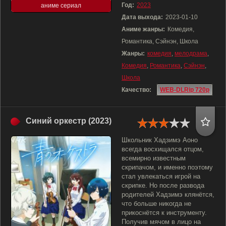
Год:
2023
аниме сериал
Дата выхода:
2023-01-10
Аниме жанры:
Комедия,
Романтика, Сэйнэн, Школа
Жанры:
комедия
,
мелодрама
,
Комедия
,
Романтика
,
Сэйнэн
,
Школа
Качество:
WEB-DLRip 720p
Синий оркестр (2023)
Школьник Хадзимэ Аоно
всегда восхищался отцом,
всемирно известным
скрипачом, и именно поэтому
стал увлекаться игрой на
скрипке. Но после развода
родителей Хадзимэ клянётся,
что больше никогда не
прикоснётся к инструменту.
Получив мячом в лицо на