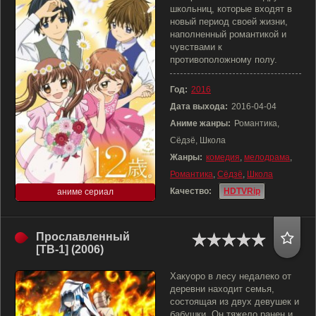
школьниц, которые входят в
новый период своей жизни,
наполненный романтикой и
чувствами к
противоположному полу.
Год:
2016
Дата выхода:
2016-04-04
Аниме жанры:
Романтика,
Сёдзё, Школа
Жанры:
комедия
,
мелодрама
,
Романтика
,
Сёдзё
,
Школа
Качество:
HDTVRip
аниме сериал
Прославленный
[ТВ-1] (2006)
Хакуоро в лесу недалеко от
деревни находит семья,
состоящая из двух девушек и
бабушки. Он тяжело ранен и