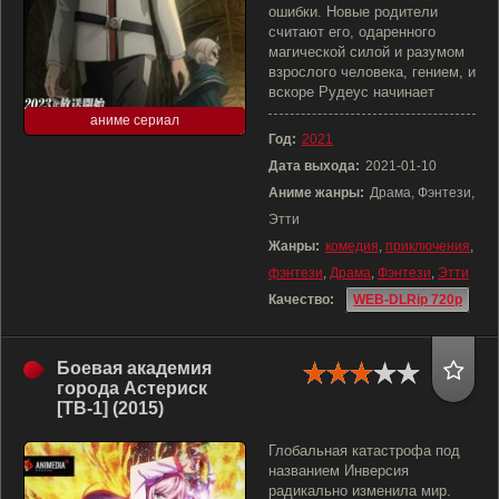
ошибки. Новые родители
считают его, одаренного
магической силой и разумом
взрослого человека, гением, и
вскоре Рудеус начинает
аниме сериал
Год:
2021
Дата выхода:
2021-01-10
Аниме жанры:
Драма, Фэнтези,
Этти
Жанры:
комедия
,
приключения
,
фэнтези
,
Драма
,
Фэнтези
,
Этти
Качество:
WEB-DLRip 720p
Боевая академия
города Астериск
[ТВ-1] (2015)
Глобальная катастрофа под
названием Инверсия
радикально изменила мир.