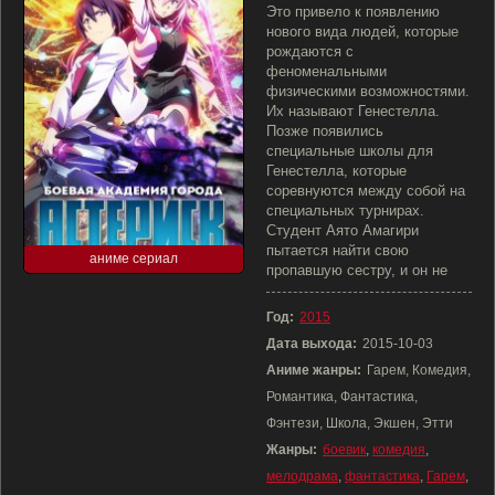
Это привело к появлению
нового вида людей, которые
рождаются с
феноменальными
физическими возможностями.
Их называют Генестелла.
Позже появились
специальные школы для
Генестелла, которые
соревнуются между собой на
специальных турнирах.
Студент Аято Амагири
пытается найти свою
аниме сериал
пропавшую сестру, и он не
Год:
2015
Дата выхода:
2015-10-03
Аниме жанры:
Гарем, Комедия,
Романтика, Фантастика,
Фэнтези, Школа, Экшен, Этти
Жанры:
боевик
,
комедия
,
мелодрама
,
фантастика
,
Гарем
,