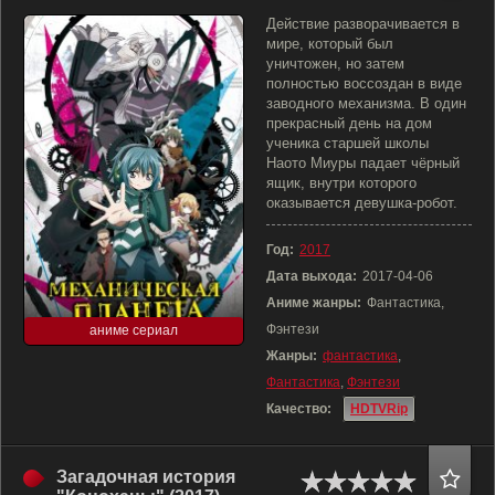
Действие разворачивается в
мире, который был
уничтожен, но затем
полностью воссоздан в виде
заводного механизма. В один
прекрасный день на дом
ученика старшей школы
Наото Миуры падает чёрный
ящик, внутри которого
оказывается девушка-робот.
Год:
2017
Дата выхода:
2017-04-06
Аниме жанры:
Фантастика,
Фэнтези
аниме сериал
Жанры:
фантастика
,
Фантастика
,
Фэнтези
Качество:
HDTVRip
Загадочная история