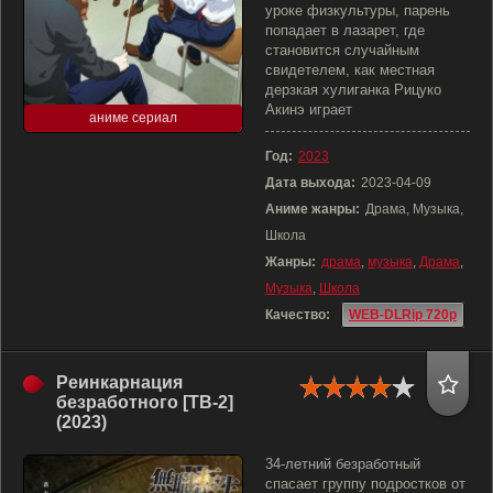
уроке физкультуры, парень
попадает в лазарет, где
становится случайным
свидетелем, как местная
дерзкая хулиганка Рицуко
Акинэ играет
аниме сериал
Год:
2023
Дата выхода:
2023-04-09
Аниме жанры:
Драма, Музыка,
Школа
Жанры:
драма
,
музыка
,
Драма
,
Музыка
,
Школа
Качество:
WEB-DLRip 720p
Реинкарнация
безработного [ТВ-2]
(2023)
34-летний безработный
спасает группу подростков от