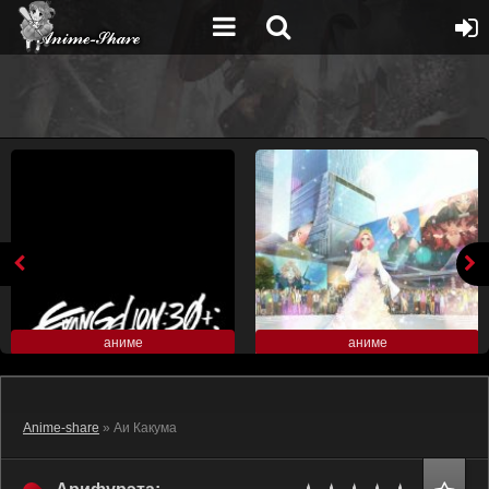
аниме
аниме
Anime-share
» Аи Какума