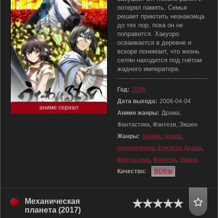
потерял память. Семья
решает приютить незнакомца
до тех пор, пока он не
поправится. Хакуоро
осваивается в деревне и
вскоре понимает, что жизнь
селян находится под гнётом
жадного императора.
Год:
2006
Дата выхода:
2006-04-04
аниме сериал
Аниме жанры:
Драма,
Фантастика, Фэнтези, Экшен
Жанры:
боевик
,
драма
,
приключения
,
фэнтези
,
Драма
,
Фантастика
,
Фэнтези
,
Экшен
Качество:
BDRip
Механическая
планета (2017)