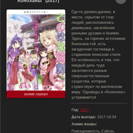
"Коноханы" (2017)
Где-то далеко-далеко, в
месте, скрытом от глаз
людей, расположилась
деревушка, населённая
разными духами и ёкаями.
Здесь, на горячих источниках
Конохана-тэй, есть
загадочная гостиница в
старинном японском стиле.
Её особенность в том, что
каждый день туда
заселяются разные
сверхъестественные
существа, которые
странствуют по магическом
миру. Однажды в «Конохану»
аниме сериал
устраивается
Год:
2017
Дата выхода:
2017-10-04
Аниме жанры:
Повседневность, Сэйнэн,