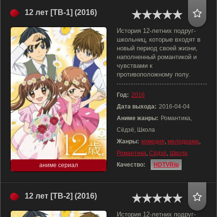
12 лет [ТВ-1] (2016)
История 12-летних подруг-
школьниц, которые входят в
новый период своей жизни,
наполненный романтикой и
чувствами к
противоположному полу.
Год:
2016
Дата выхода:
2016-04-04
Аниме жанры:
Романтика,
Сёдзё, Школа
Жанры:
комедия
,
мелодрама
,
Романтика
,
Сёдзё
,
Школа
Качество:
HDTVRip
аниме сериал
12 лет [ТВ-2] (2016)
История 12-летних подруг-