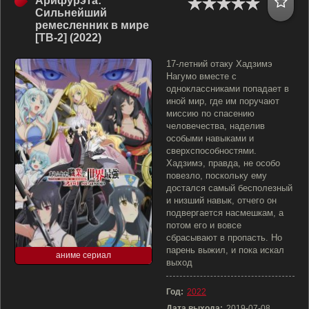
Арифурэта:
Сильнейший
ремесленник в мире
[ТВ-2] (2022)
17-летний отаку Хадзимэ
Нагумо вместе с
одноклассниками попадает в
иной мир, где им поручают
миссию по спасению
человечества, наделив
особыми навыками и
сверхспособностями.
Хадзимэ, правда, не особо
повезло, поскольку ему
достался самый бесполезный
и низший навык, отчего он
подвергается насмешкам, а
потом его и вовсе
сбрасывают в пропасть. Но
парень выжил, и пока искал
аниме сериал
выход
Год:
2022
Дата выхода:
2019-07-08