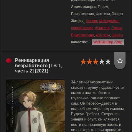
Аниме жанры:
Гарем,
Приключения, Фэнтези, Экшен
Жанры:
боевик
,
мелодрама
,
приключения
,
фэнтези
,
Гарем
,
Приключения
,
Фэнтези
,
Экшен
Качество:
WEB-DLRip 720p
Реинкарнация
безработного [ТВ-1,
часть 2] (2021)
34-летний безработный
спасает группу подростков от
смерти под колёсами
грузовика, однако погибает
сам. Он перерождается в
волшебном мире под именем
Рудеус Грейрат. Сохранив
знания и опыт, он клянется
вести полноценную жизнь и
не повторять свои прошлые