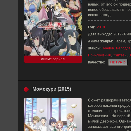
навык, отчего он подве
вовсе сбрасывают в про
искал выход
Год:
2019
Дата выхода:
2019-07-0
Аниме жанры:
Гарем, П
Жанры:
боевик
,
мелодра
Приключения
,
Фэнтези
,
Э
аниме сериал
Качество:
HDTVRip
Момокури (2015)
Сюжет разворачивается
которой наконец предо
желание — встречаться
Момодзуки . На первый 
милой девочкой. Однак
записывает все его дей