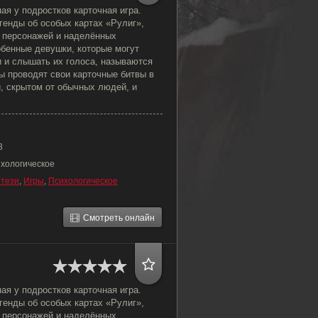
я у подростков карточная игра.
генды об особых картах «Рулиг»,
 персонажей и наделённых
обенные девушки, которые могут
и и слышать их голоса, называются
ы проводят свои карточные битвы в
, скрытом от обычных людей, и
3
ихологическое
тези
,
Игры
,
Психологическое
Смотреть онлайн
я у подростков карточная игра.
генды об особых картах «Рулиг»,
 персонажей и наделённых