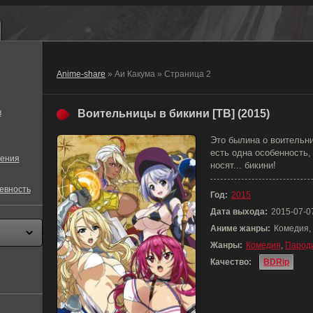
Anime-share
» Аи Какума » Страница 2
в
Воительницы в бикини [ТВ] (2015)
Это былина о воительн
есть одна особенность,
ения
носят... бикини!
евность
Год:
2015
Дата выхода:
2015-07-0
Аниме жанры:
Комедия,
Жанры:
Комедия
,
Парод
Качество:
BDRip