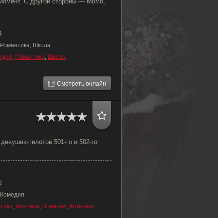
 момент. С другой стороны — Момо,
4
 Романтика, Школа
едия
,
Романтика
,
Школа
Смотреть онлайн
 девушек-пилотов 501-го и 502-го
2
 Комедия
тика
,
фэнтези
,
Военное
,
Комедия