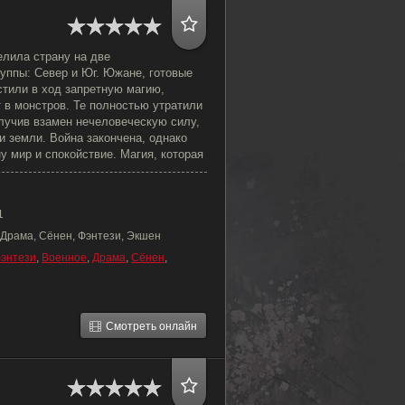
елила страну на две
уппы: Север и Юг. Южане, готовые
стили в ход запретную магию,
 в монстров. Те полностью утратили
олучив взамен нечеловеческую силу,
ои земли. Война закончена, однако
ну мир и спокойствие. Магия, которая
1
 Драма, Сёнен, Фэнтези, Экшен
энтези
,
Военное
,
Драма
,
Сёнен
,
Смотреть онлайн