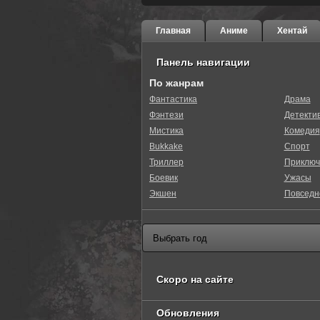
Главная
Аниме
Хентай
Панель навигации
По жанрам
Фантастика
Драма
Фэнтези
Детекти
0
1
2
3
4
5
Мистика
Комедия
Bukkake
Спорт
Триллер
Приключ
Боевик
Ужасы
Экшен
Повседн
Скоро на сайте
Обновления