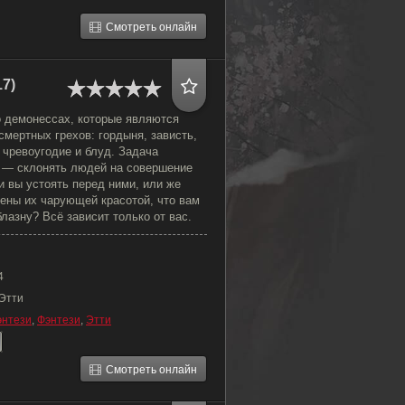
Смотреть онлайн
7)
о демонессах, которые являются
мертных грехов: гордыня, зависть,
, чревоугодие и блуд. Задача
 — склонять людей на совершение
и вы устоять перед ними, или же
нены их чарующей красотой, что вам
лазну? Всё зависит только от вас.
4
 Этти
нтези
,
Фэнтези
,
Этти
Смотреть онлайн