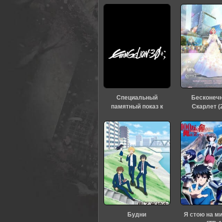
0
1
2
3
4
5
Специальный
Бесконеч
памятный показ к
Скарлет (
тридцатилетию
«Евангелиона» (2026)
Будни
Я стою на м