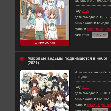
застать его в неловкий
Год:
2015
Дата выхода:
2015-12-2
Аниме жанры:
Комедия,
Жанры:
мелодрама
,
Ком
Качество:
HDTVRip
аниме сериал
Мировые ведьмы поднимаются в небо!
(2021)
Истории о жизни и быте
отрядов.
Год:
2021
Дата выхода:
2021-01-1
Аниме жанры:
Военное,
Жанры:
комедия
,
фантас