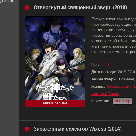
] (2020)
Отвергнутый священный зверь (2019)
Гражданская война под
противоборствующие гр
на всё ради победы, пу
превратив своих солдат
человеческий облик, п
и в итоге отвоевали св
это не принесло в стра
Год:
2019
Дата выхода:
2019-07-0
Аниме жанры:
Военное,
Жанры:
боевик
,
драма
,
ф
Фэнтези
,
Экшен
Качество:
HDTVRip
аниме сериал
Заражённый селектор Wixoss (2014)