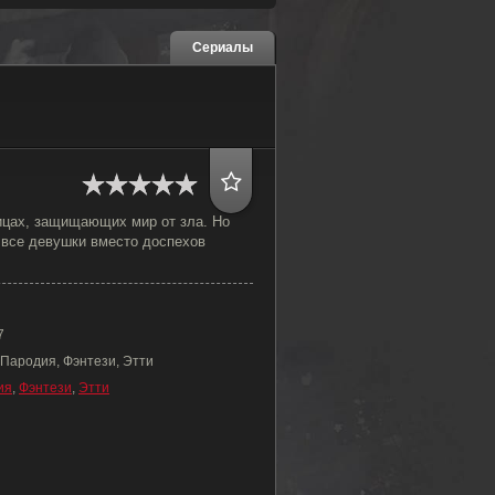
Сериалы
ицах, защищающих мир от зла. Но
 все девушки вместо доспехов
7
 Пародия, Фэнтези, Этти
ия
,
Фэнтези
,
Этти