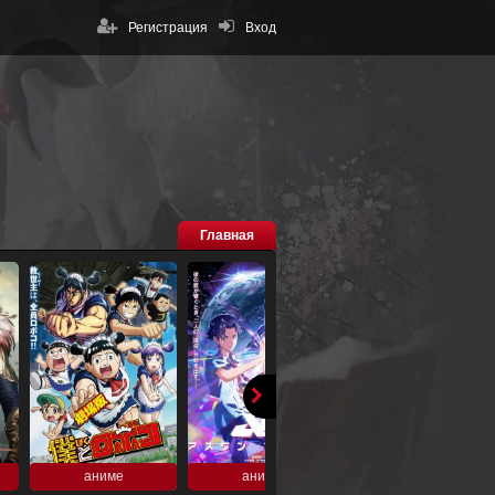
Регистрация
Вход
Главная
аниме
аниме
аниме