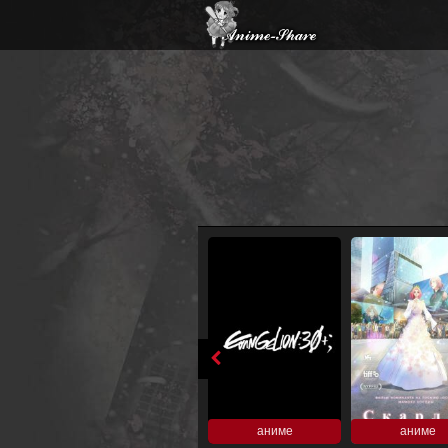
аниме
аниме