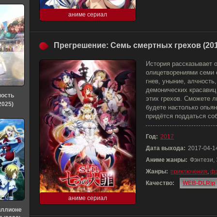
аниме сериал
Прегрешение: Семь смертных грехов (201
История рассказывает 
олицетворениями семи с
гнев, уныние, алчность
демонических красавиц
ность
этих грехов. Сможете л
2025)
будете настолько опья
придётся поддаться соб
Год:
2017
Дата выхода:
2017-04-1
Аниме жанры:
Фэнтези,
Жанры:
приключения
,
фэ
Качество:
WEB-DLRip
аниме сериал
иллионе