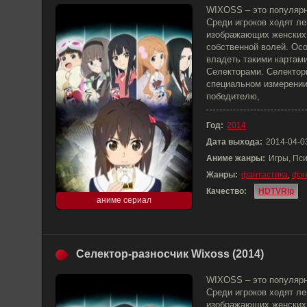
WIXOSS – это популярна
Среди игроков ходят ле
изображающих женских
собственной волей. Ос
владеть такими картам
Селекторами. Селектор
специальном измерении
победителю,
Год:
2014
Дата выхода:
2014-04-0
Аниме жанры:
Игры, Пс
Жанры:
фантастика
,
фэн
Качество:
HDTVRip
аниме сериал
Селектор-разносчик Wixoss (2014)
WIXOSS – это популярна
Среди игроков ходят ле
изображающих женских