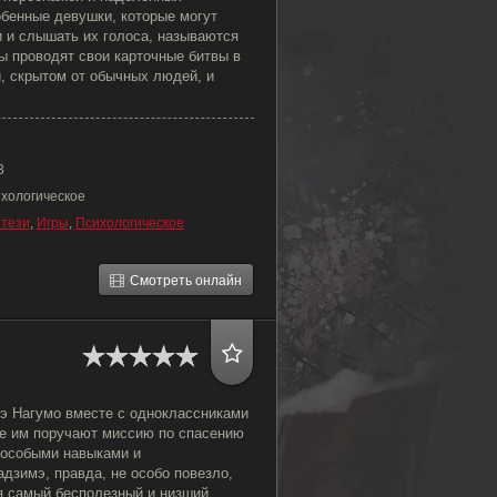
обенные девушки, которые могут
и и слышать их голоса, называются
ы проводят свои карточные битвы в
, скрытом от обычных людей, и
3
ихологическое
тези
,
Игры
,
Психологическое
Смотреть онлайн
мэ Нагумо вместе с одноклассниками
де им поручают миссию по спасению
 особыми навыками и
дзимэ, правда, не особо повезло,
я самый бесполезный и низший