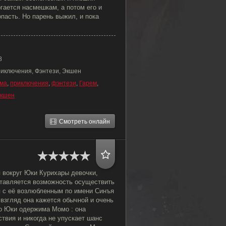
ргается насмешкам, а потом его и
пасть. Но парень выжил, и пока
8
риключения, Фэнтези, Экшен
ма
,
приключения
,
фэнтези
,
Гарем
,
кшен
Смотреть онлайн
 вокруг Юки Курихары девочки,
ставляется возможность осуществить
 с её возлюбленным по имени Синъя
взгляд она кажется обычной и очень
о Юки одержима Момо : она
ствия и никогда не упускает шанс