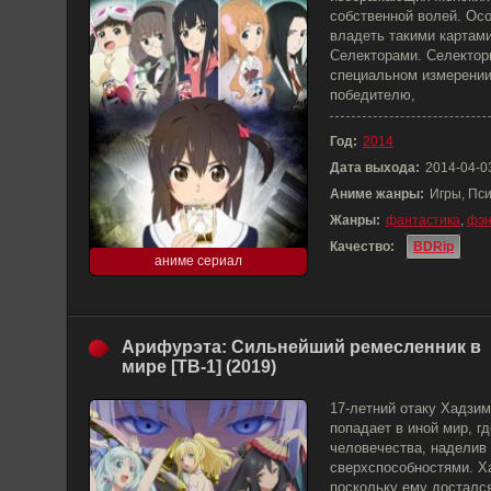
собственной волей. Ос
владеть такими картам
Селекторами. Селектор
специальном измерении
победителю,
Год:
2014
Дата выхода:
2014-04-0
Аниме жанры:
Игры, Пс
Жанры:
фантастика
,
фэн
Качество:
BDRip
аниме сериал
Арифурэта: Сильнейший ремесленник в
мире [ТВ-1] (2019)
17-летний отаку Хадзи
попадает в иной мир, г
человечества, наделив
сверхспособностями. Ха
поскольку ему досталс