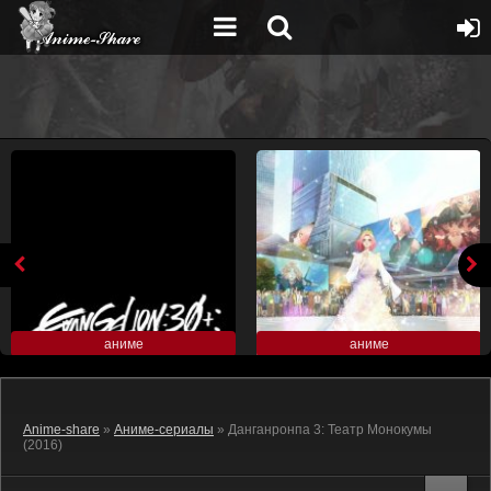
аниме
аниме
Anime-share
»
Аниме-сериалы
» Данганронпа 3: Театр Монокумы
(2016)