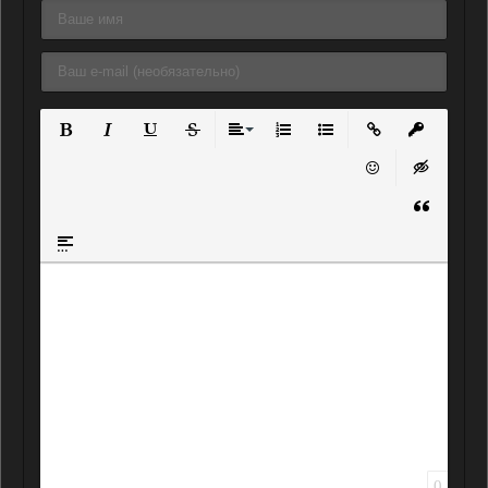
Полужирный
Курсив
Подчеркнутый
Зачеркнутый
Выравнивание
Нумерованный список
Маркированный списо
Вставить ссылку
Вставить 
Вставить смайли
Вставка ск
Вставка ц
Вставка спойлера
0