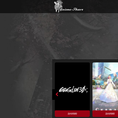
аниме
аниме