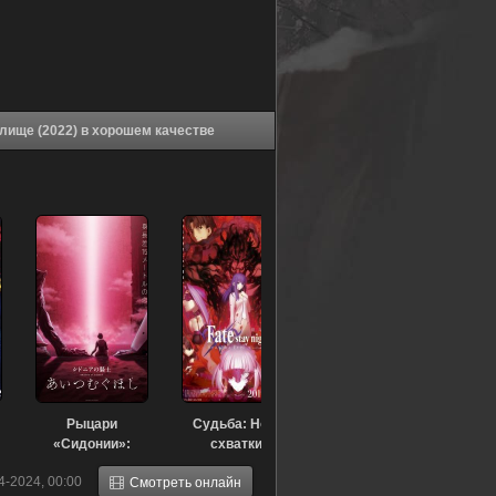
Аниме Рыцари Зодиака: Святой Сэйя — Битва за святилище (2022) в хорошем качестве
Рыцари
Судьба: Ночь
«Сидонии»:
схватки.
Звезда, вокруг
Прикосновение
4-2024, 00:00
Смотреть онлайн
которой
небес 2 (2019)