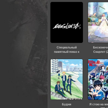
Специальный
Бесконеч
памятный показ к
Скарлет (
тридцатилетию
«Евангелиона» (2026)
Будни
Я стою на м