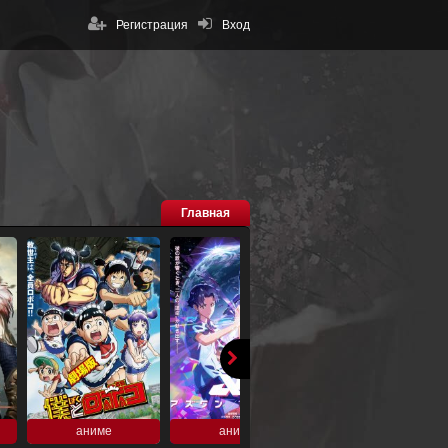
Регистрация
Вход
Главная
аниме
аниме
аниме