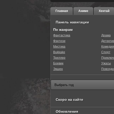
Главная
Аниме
Хентай
Панель навигации
По жанрам
Фантастика
Драма
Фэнтези
Детекти
Мистика
Комедия
Bukkake
Спорт
Триллер
Приключ
Боевик
Ужасы
Экшен
Повседн
Скоро на сайте
Обновления