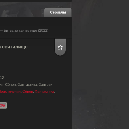
Сериалы
 — Битва за святилище (2022)
а святилище
12
я, Сёнен, Фантастика, Фэнтези
Приключения
,
Сёнен
,
Фантастика
,
20p