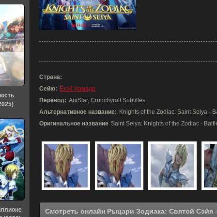
Страна:
Сейю:
Ёхэй Хамада
ность
Перевод:
AniStar, Crunchyroll.Subtitles
2025)
Альтернативное название:
Knights of the Zodiac: Saint Seiya - B
Оригинальное название
Saint Seiya: Knights of the Zodiac - Batt
иллионе
Смотреть онлайн Рыцари Зодиака: Святой Сэйя — Битва за святилище (2022) в