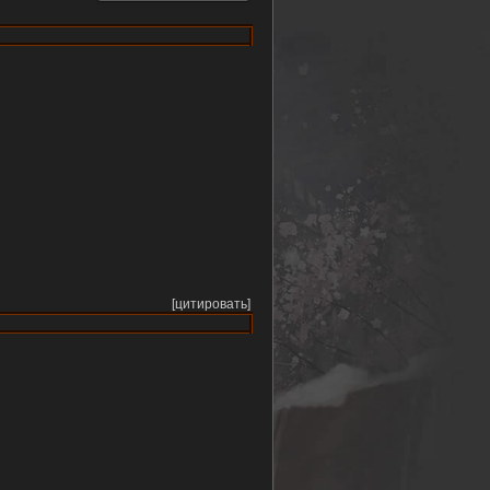
вращается
любовь (2021)
[цитировать]