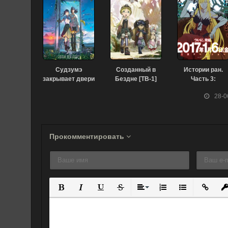
Судзумэ
Созданный в
Истории ран.
закрывает двери
Бездне [ТВ-1]
Часть 3:
(2022)
(2017)
Холодная кровь
28-0
(2017)
Прокомментировать
Полужирный
Курсив
Подчеркнутый
Зачеркнутый
Выравнивание
Нумерованный спис
Маркированны
Вставит
Вс