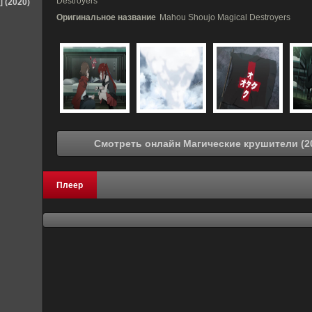
Destroyers
] (2020)
Оригинальное название
Mahou Shoujo Magical Destroyers
Плеер