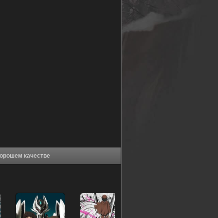
агические крушители (2023) в хорошем качестве