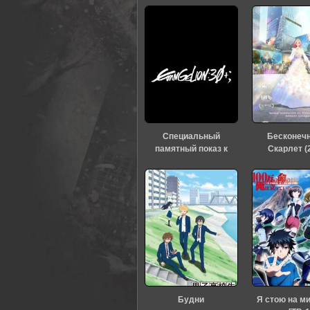
Специальный
Бесконеч
памятный показ к
Скарлет (
тридцатилетию
«Евангелиона» (2026)
Будни
Я стою на м