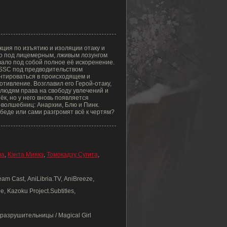
ция по изъятию и изоляции отаку и
ло под лицемерным, лживым лозунгом
вало под собой полное её искоренение.
 SSC под предводительством
ентироваться в происходящем и
тивление. Возглавил его Герой-отаку,
 людям права на свободу увлечений и
тёк, но у него вновь появляется
-волшебниц: Анархии, Блю и Пинк.
еде или сами разгромят всё к чертям?
ва
,
Кэнта Миякэ
,
Томокадзу Сугита
,
m Cast, AniLibria.TV, AniBreeze,
, Kazoku Project.Subtitles,
азрушительницы / Magical Girl