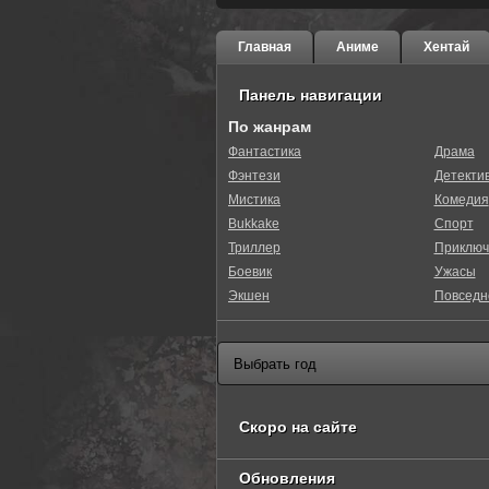
Главная
Аниме
Хентай
Панель навигации
По жанрам
Фантастика
Драма
Фэнтези
Детекти
Мистика
Комедия
Bukkake
Спорт
Триллер
Приключ
Боевик
Ужасы
Экшен
Повседн
Скоро на сайте
Обновления