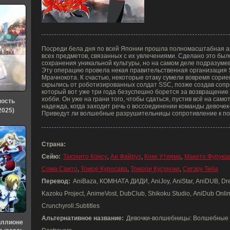
Посреди бела дня по всей Японии прошла полномасштабная ак
всех предметов, связанных с их увлечениями. Сделано это бы
сохранения уникальной культуры, но на самом деле подразуме
Эту операцию провела некая правительственная организация
Мрачнокота. К счастью, некоторые отаку сумели вовремя сори
скрылись от роботизированных солдат SSC, позже создав сопро
который вот уже три года безуспешно борется за возвращение
хобби. Он уже на грани того, чтобы сдаться, пустив всё на само
ность
надежда, когда заходит речь о воссоединении команды девочек
2025)
Приведут ли волшебные разрушительницы сопротивление к поб
Страна:
Сейю:
Такэхито Коясу
,
Аи Файруз
,
Коки Утияма
,
Макото Фурука
Сома Саито
,
Томоё Куросава
,
Томори Кусуноки
,
Сигэру Тиба
Перевод:
AniBaza, КОМНАТА ДИДИ, AniJoy, AniStar, AniDUB, Drea
Kazoku Project, AnimeVost, DubClub, Shikoku Studio, AniDub Online
Crunchyroll.Subtitles
Альтернативное название:
Девочки-волшебницы: Волшебные р
иллионе