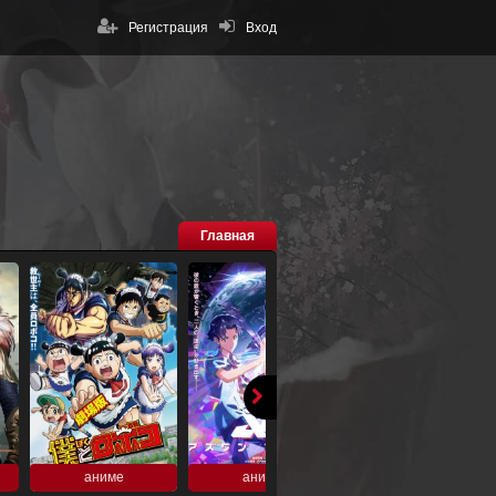
Регистрация
Вход
Главная
аниме
аниме
аниме