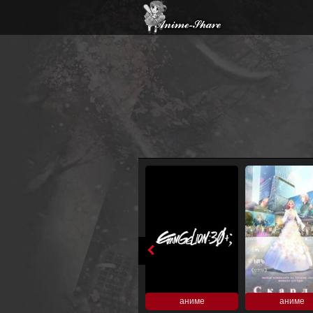
аниме
аниме