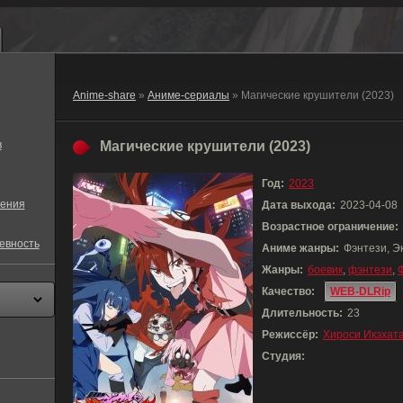
Anime-share
»
Аниме-сериалы
» Магические крушители (2023)
в
Магические крушители (2023)
Год:
2023
ения
Дата выхода:
2023-04-08
Возрастное ограничение:
евность
Аниме жанры:
Фэнтези, Э
Жанры:
боевик
,
фэнтези
,
Качество:
WEB-DLRip
Длительность:
23
Режиссёр:
Хироси Икэхат
Студия: