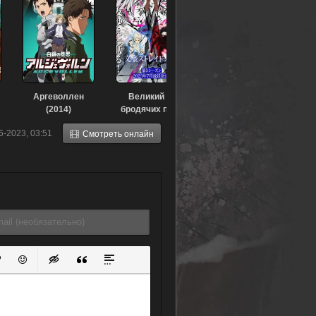
Аргеволлен
Великий из
(2014)
бродячих псов
[ТВ-4] (2023)
6-2023, 03:51
Смотреть онлайн
ок
й список
ь ссылку
тавить защищенную ссылку
Вставить смайлик
Вставка скрытого текста
Вставка цитаты
Вставка спойлера