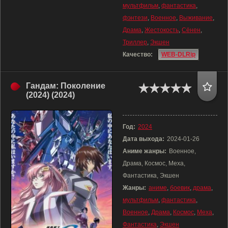
мультфильм
,
фантастика
,
фэнтези
,
Военное
,
Выживание
,
Драма
,
Жестокость
,
Сёнен
,
Триллер
,
Экшен
Качество:
WEB-DLRip
Гандам: Поколение
(2024) (2024)
Год:
2024
Дата выхода:
2024-01-26
Аниме жанры:
Военное,
Драма, Космос, Меха,
Фантастика, Экшен
Жанры:
аниме
,
боевик
,
драма
,
мультфильм
,
фантастика
,
Военное
,
Драма
,
Космос
,
Меха
,
Фантастика
,
Экшен