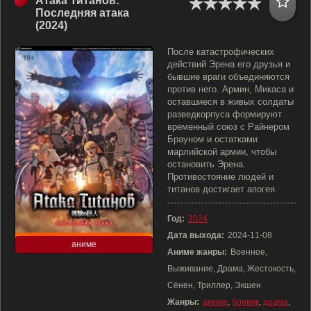
Атака Титанов:
Последняя атака
(2024)
После катастрофических
действий Эрена его друзья и
бывшие враги объединяются
против него. Армин, Микаса и
оставшиеся в живых солдаты
разведкорпуса формируют
временный союз с Райнером
Брауном и остатками
марлийской армии, чтобы
остановить Эрена.
Противостояние людей и
титанов достигает апогея.
Год:
2024
Дата выхода:
2024-11-08
аниме
Аниме жанры:
Военное,
Выживание, Драма, Жестокость,
Сёнен, Триллер, Экшен
Жанры:
аниме
,
боевик
,
драма
,