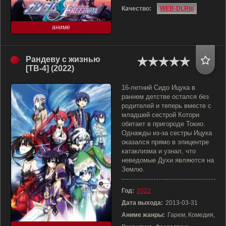
Качество:
WEB-DLRip
аниме
Рандеву с жизнью
[ТВ-4] (2022)
16-летний Сидо Ицука в
раннем детстве остался без
родителей и теперь вместе с
младшей сестрой Котори
обитает в пригороде Токио.
Однажды из-за сестры Ицука
оказался прямо в эпицентре
катаклизма и узнал, что
неведомые Духи являются на
Землю.
Год:
2022
Дата выхода:
2013-03-31
Аниме жанры:
Гарем, Комедия,