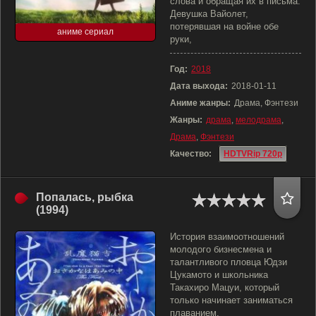
слова и обращая их в письма.
Девушка Вайолет,
потерявшая на войне обе
аниме сериал
руки,
Год:
2018
Дата выхода:
2018-01-11
Аниме жанры:
Драма, Фэнтези
Жанры:
драма
,
мелодрама
,
Драма
,
Фэнтези
Качество:
HDTVRip 720p
Попалась, рыбка
(1994)
История взаимоотношений
молодого бизнесмена и
талантливого пловца Юдзи
Цукамото и школьника
Такахиро Мацуи, который
только начинает заниматься
плаванием.