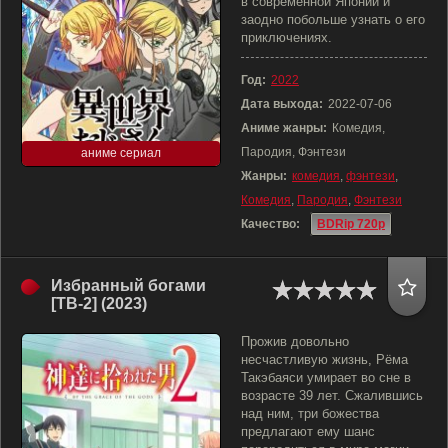
в современной Японии и
заодно побольше узнать о его
приключениях.
Год:
2022
Дата выхода:
2022-07-06
Аниме жанры:
Комедия,
Пародия, Фэнтези
аниме сериал
Жанры:
комедия
,
фэнтези
,
Комедия
,
Пародия
,
Фэнтези
Качество:
BDRip 720p
Избранный богами
[ТВ-2] (2023)
Прожив довольно
несчастливую жизнь, Рёма
Такэбаяси умирает во сне в
возрасте 39 лет. Сжалившись
над ним, три божества
предлагают ему шанс