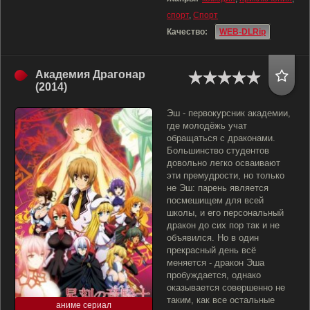
спорт
,
Спорт
Качество:
WEB-DLRip
Академия Драгонар
(2014)
Эш - первокурсник академии,
где молодёжь учат
обращаться с драконами.
Большинство студентов
довольно легко осваивают
эти премудрости, но только
не Эш: парень является
посмешищем для всей
школы, и его персональный
дракон до сих пор так и не
объявился. Но в один
прекрасный день всё
меняется - дракон Эша
пробуждается, однако
оказывается совершенно не
таким, как все остальные
аниме сериал