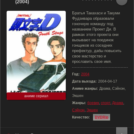
(2004)
Братья Такахаси и Такуми
Фудзивара образовали
гоночную команду под
названием Проект Ди. В
рамках этого проекта они
вызывают на поединок
гонщиков из соседних
префектур, дабы повысить
свое мастерство и
прославить свое имя.
Год:
2004
Дата выхода:
2004-04-17
Аниме жанры:
Драма, Сэйнэн,
Экшен
аниме сериал
Жанры:
боевик
,
спорт
,
Драма
,
Сэйнэн
,
Экшен
Качество:
DVDRip