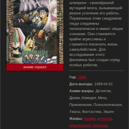
алжернон - своеобразной
мутацией мозга, вызывающей
резкое усиление его работы.
Пораженные этим синдромом
люди соединены
телепатически и имеют общее
сознание. Они становятся
крайне агрессивны и
стремятся покончить жизнь
самоубийством. Для
исследования этого
феномена был создан отряд
особых роботов,
аниме сериал
Год:
1999
Дата выхода:
1999-04-01
Аниме жанры:
Детектив,
Драма, Комедия, Меха,
Приключения, Психологическое,
Ужасы, Фантастика, Экшен
Жанры:
боевик
,
детектив
,
приключения
,
фэнтези
,