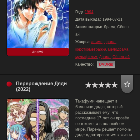
Год:
1994
Дата выхода:
1994-07-21
Аниме жанры:
Драма, Сёнен-
ай
Жанры:
аниме
,
драма
,
короткометражка
,
мелодрама
,
аниме
мультфильм
,
Драма
,
Сёнен-ай
Качество:
DVDRip
Перерождение Дяди
(2022)
Такафуми навещает в
больнице дядю, который
рассказывает ему, что
последние 17 лет он провёл
не в коме, а в волшебном
мире. Парень решает помочь
дяде адаптироваться к жизни