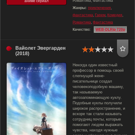
Романтика, Фантастика
аниме сериал
Жанры:
приключения
,
фантастика
,
Гарем
,
Комедия
,
Романтика
,
Фантастика
Качество:
WEB-DLRip 720p
Вайолет Эвергарден
(2018)
Некогда один известный
профессор в помощь своей
слепнущей жене-
писательнице создал
человекоподобную машину,
так называемую
автозапоминающую куклу.
Подобные куклы получили
широкое распространение, и
вскоре так стали называть
сотрудниц почты, которые
помогают людям выражать
чувства, находя нужные