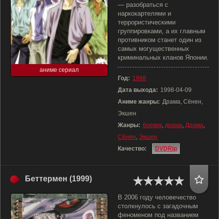
— разобраться с
наркокартелями и
террористическими
группировками, а их главным
противником станет один из
самых могущественных
криминальных кланов Японии.
аниме сериал
Год:
1998
Дата выхода:
1998-04-09
Аниме жанры:
Драма, Сёнен,
Экшен
Жанры:
боевик
,
драма
,
Драма
,
Сёнен
,
Экшен
Качество:
DVDRip
Беттермен (1999)
В 2006 году человечество
столкнулось с загадочным
феноменом под названием