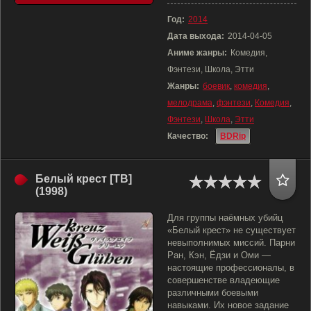
Год:
2014
Дата выхода:
2014-04-05
Аниме жанры:
Комедия,
Фэнтези, Школа, Этти
Жанры:
боевик
,
комедия
,
мелодрама
,
фэнтези
,
Комедия
,
Фэнтези
,
Школа
,
Этти
Качество:
BDRip
Белый крест [ТВ]
(1998)
Для группы наёмных убийц
«Белый крест» не существует
невыполнимых миссий. Парни
Ран, Кэн, Ёдзи и Оми —
настоящие профессионалы, в
совершенстве владеющие
различными боевыми
навыками. Их новое задание