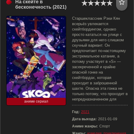
На скейте в
бесконечность (2021)
Старшеклассник Рэки Кян
всерьёз увлекается
скейтбордингом, однако
просто кататься на улице с
друзьями для него слишком
скучный вариант. Он
предпочитает по-настоящему
экстремальное катание, а
потому участвует в «S» —
засекреченной и крайне
опасной гонке на
скейтбордах, которая
проходит в заброшенной
шахте. Опасна эта гонка не
только потому, что проходит в
непредназначенном для
аниме сериал
Год:
2021
Дата выхода:
2021-01-09
Аниме жанры:
Спорт
Жанры:
комедия
,
приключения
,