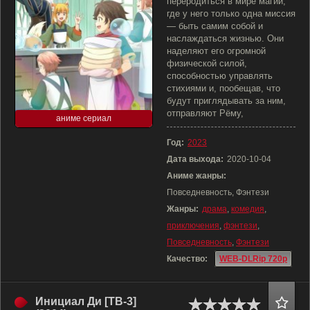
переродиться в мире магии,
где у него только одна миссия
— быть самим собой и
наслаждаться жизнью. Они
наделяют его огромной
физической силой,
способностью управлять
стихиями и, пообещав, что
будут приглядывать за ним,
отправляют Рёму,
аниме сериал
Год:
2023
Дата выхода:
2020-10-04
Аниме жанры:
Повседневность, Фэнтези
Жанры:
драма
,
комедия
,
приключения
,
фэнтези
,
Повседневность
,
Фэнтези
Качество:
WEB-DLRip 720p
Инициал Ди [ТВ-3]