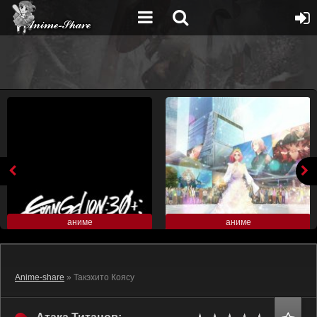
аниме
аниме
Anime-share
» Такэхито Коясу