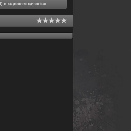
Смотреть онлайн Инициал Ди [ТВ-3] (2004) в хорошем качестве