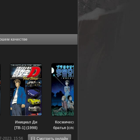
 Ди [ТВ-3] (2004) в хорошем качестве
Инициал Ди
Космические
[ТВ-1] (1998)
братья (спэшл)
(2012)
7-2023, 15:56
Смотреть онлайн