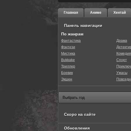
Главная
Аниме
Хентай
Панель навигации
По жанрам
Фантастика
Драма
Фэнтези
Детекти
Мистика
Комедия
Bukkake
Спорт
Триллер
Приключ
Боевик
Ужасы
Экшен
Повседн
Скоро на сайте
Обновления