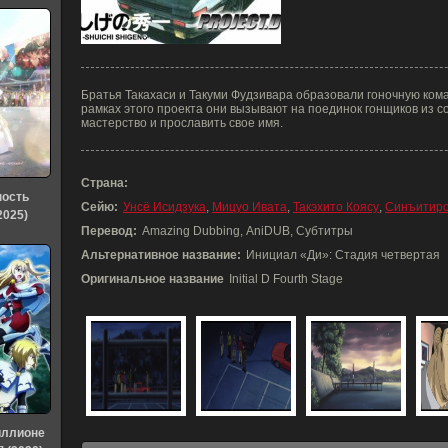
Братья Такахаси и Такуми Фудзивара образовали гоночную ком
рамках этого проекта они вызывают на поединок гонщиков из с
мастерство и прославить свое имя.
Страна:
ность
Сейю:
Унсё Исидзука
,
Мицуо Ивата
,
Такэхито Коясу
,
Синъитиро
2025)
Перевод:
Amazing Dubbing, AniDUB, Субтитры
Альтернативное название:
Инициал «Ди»: Стадия четвертая
Оригинальное название
Initial D Fourth Stage
иллионе