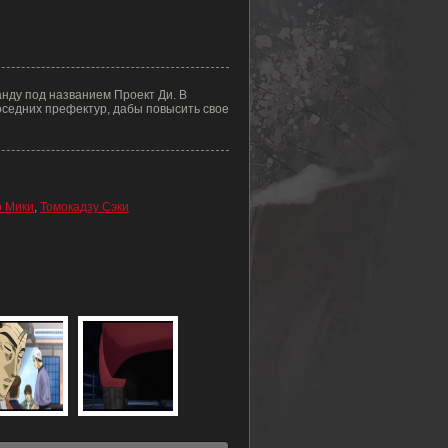
анду под названием Проект Ди. В
оседних префектур, дабы повысить свое
 Мики
,
Томокадзу Сэки