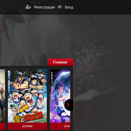
Регистрация
Вход
Главная
аниме
аниме
аниме