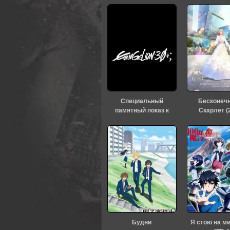
Специальный
Бесконеч
памятный показ к
Скарлет (
тридцатилетию
«Евангелиона» (2026)
Будни
Я стою на м