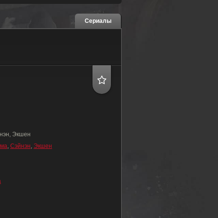
Сериалы
нэн, Экшен
ама
,
Сэйнэн
,
Экшен
а