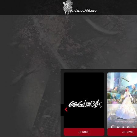
аниме
аниме