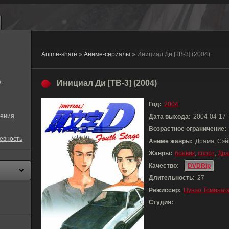
Anime-share
»
Аниме-сериалы
» Инициал Ди [ТВ-3] (2004)
в
Инициал Ди [ТВ-3] (2004)
Год:
2004
ения
Дата выхода:
2004-04-17
Возрастное ограничение:
евность
Аниме жанры:
Драма, Сэй
Жанры:
боевик
,
спорт
,
Др
Качество:
DVDRip
Длительность:
27
Режиссёр:
Цунэо Томинаг
Студия: