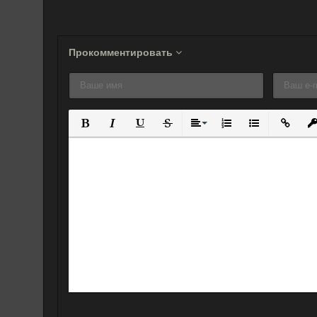
Прокомментировать
Полужирный
Курсив
Подчеркнутый
Зачеркнутый
Выравнивание
Нумерованный спис
Маркированны
Вставит
Вс