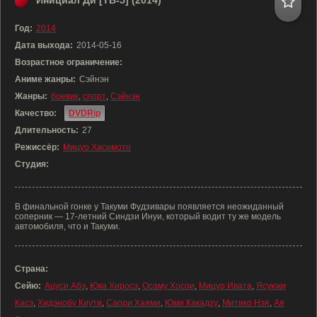
Инициал Ди [ТВ-5] (2014)
Год:
2014
Дата выхода:
2014-05-16
Возрастное ограничение:
Аниме жанры:
Сэйнэн
Жанры:
боевик
,
спорт
,
Сэйнэн
Качество:
DVDRip
Длительность:
27
Режиссёр:
Мицуо Хасимото
Студия:
В финальной гонке у Такуми Фудзивары появляется неожиданный
соперник — 17-летний Синдзи Инуи, который водит ту же модель
автомобиля, что и Такуми.
Страна:
Сейю:
Ацуси Абэ
,
Юка Хиросэ
,
Осаму Хосои
,
Мицуо Ивата
,
Ясуюки
Касэ
,
Хидэнобу Киути
,
Саори Хаями
,
Юми Какадзу
,
Митико Нэя
,
Ая