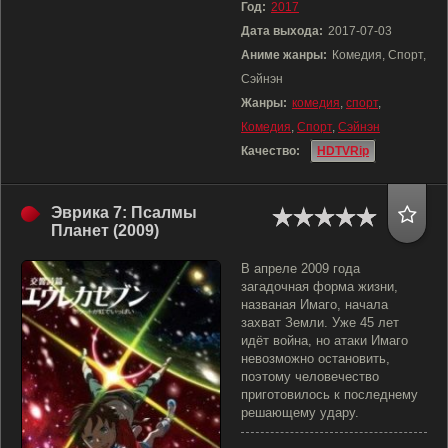
Год:
2017
Дата выхода:
2017-07-03
Аниме жанры:
Комедия, Спорт,
Сэйнэн
Жанры:
комедия
,
спорт
,
Комедия
,
Спорт
,
Сэйнэн
Качество:
HDTVRip
Эврика 7: Псалмы
Планет (2009)
В апреле 2009 года
загадочная форма жизни,
названая Имаго, начала
захват Земли. Уже 45 лет
идёт война, но атаки Имаго
невозможно остановить,
поэтому человечество
приготовилось к последнему
решающему удару.