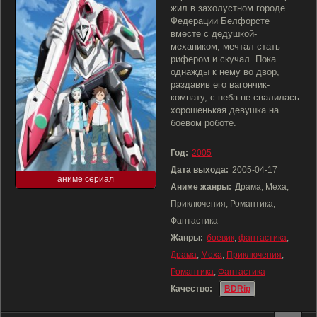
жил в захолустном городе
Федерации Белфорсте
вместе с дедушкой-
механиком, мечтал стать
рифером и скучал. Пока
однажды к нему во двор,
раздавив его вагончик-
комнату, с неба не свалилась
хорошенькая девушка на
боевом роботе.
Год:
2005
Дата выхода:
2005-04-17
аниме сериал
Аниме жанры:
Драма, Меха,
Приключения, Романтика,
Фантастика
Жанры:
боевик
,
фантастика
,
Драма
,
Меха
,
Приключения
,
Романтика
,
Фантастика
Качество:
BDRip