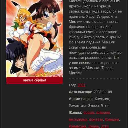
Миками дралась с парнем из
другой школы на крыше
своей, когда туда забрался ее
приятель Хару. Увидев, что
Миками отвлеклась, парень
бросился на нее, разбив
кроличьи клетки и заставив
Инабу и Хару упасть с крыши.
Во время падения Миками
схватила кролика, но
неожиданно слилась с ним во
вспышке розового света. Так
у нее появилось второе «я»
по имени Мимика. Теперь
Миками
аниме сериал
Год:
2001
Дата выхода:
2001-11-09
Аниме жанры:
Комедия,
Романтика, Экшен, Этти
Жанры:
боевик
,
комедия
,
мелодрама
,
фэнтези
,
Комедия
,
Романтика
,
Экшен
,
Этти