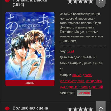
Попалась, рыбка
(1994)
История взаимоотношений
молодого бизнесмена и
талантливого пловца Юдзи
Цукамото и школьника
Такахиро Мацуи, который
только начинает заниматься
плаванием.
Год:
1994
Дата выхода:
1994-07-21
Аниме жанры:
Драма, Сёнен-
ай
Жанры:
аниме
,
драма
,
короткометражка
,
мелодрама
,
аниме
мультфильм
,
Драма
,
Сёнен-ай
Качество:
DVDRip
Волшебная сцена