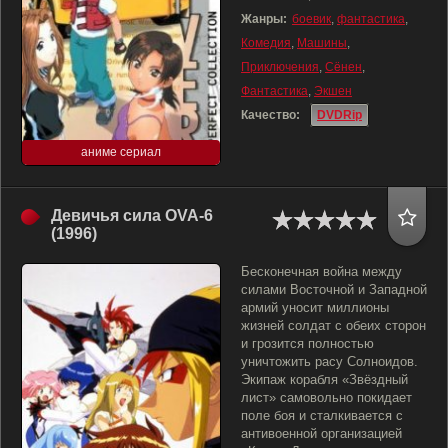
Жанры:
боевик
,
фантастика
,
Комедия
,
Машины
,
Приключения
,
Сёнен
,
Фантастика
,
Экшен
Качество:
DVDRip
аниме сериал
Девичья сила OVA-6
(1996)
Бесконечная война между
силами Восточной и Западной
армий уносит миллионы
жизней солдат с обеих сторон
и грозится полностью
уничтожить расу Солноидов.
Экипаж корабля «Звёздный
лист» самовольно покидает
поле боя и сталкивается с
антивоенной организацией