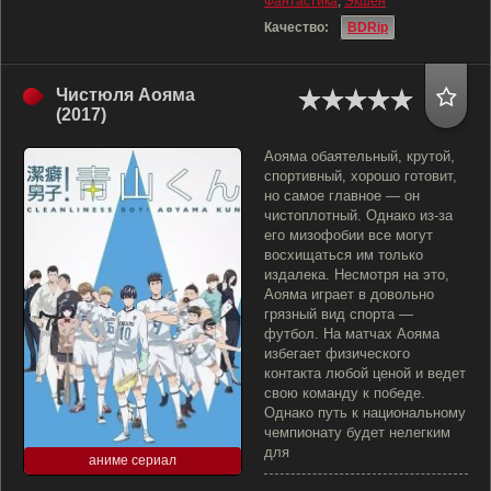
Фантастика
,
Экшен
Качество:
BDRip
Чистюля Аояма
(2017)
Аояма обаятельный, крутой,
спортивный, хорошо готовит,
но самое главное — он
чистоплотный. Однако из-за
его мизофобии все могут
восхищаться им только
издалека. Несмотря на это,
Аояма играет в довольно
грязный вид спорта —
футбол. На матчах Аояма
избегает физического
контакта любой ценой и ведет
свою команду к победе.
Однако путь к национальному
чемпионату будет нелегким
для
аниме сериал