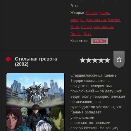
Этти
Жанры:
боевик
,
драма
,
комедия
,
фантастика
,
Космос
,
Меха
,
Сёнен
,
Фантастика
,
Экшен
,
Этти
Качество:
DVDRip
Стальная тревога
(2002)
Старшеклассница Канамэ
Тидори оказывается в
эпицентре невероятных
приключений — за девушкой
ведет охоту террористическая
организация, чьи
руководители убеждены, что
Канамэ обладает
уникальными
сверхъестественными
способностями. На защиту