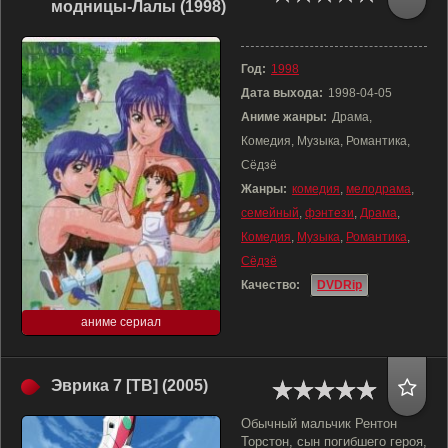
модницы-Лалы (1998)
Год:
1998
Дата выхода:
1998-04-05
Аниме жанры:
Драма,
Комедия, Музыка, Романтика,
Сёдзё
Жанры:
комедия
,
мелодрама
,
семейный
,
фэнтези
,
Драма
,
Комедия
,
Музыка
,
Романтика
,
Сёдзё
Качество:
DVDRip
аниме сериал
Эврика 7 [ТВ] (2005)
Обычный мальчик Рентон
Торстон, сын погибшего героя,