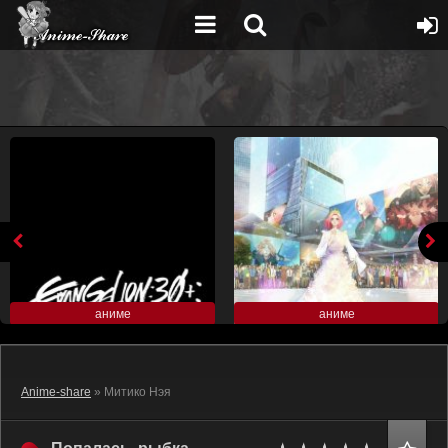
аниме
аниме
Anime-share
» Митико Нэя