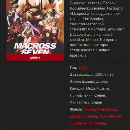
Джениус, ветеран Первой
Космической войны. На борту
«Макросса 7» создаётся рок-
группа Fire Bomber,
солистами которой
становятся молодой музыкант
Басара и дочь капитана
корабля, Милен. Во время
полёта колонизаторы
сталкиваются с новым
врагом, в
аниме
Год:
1995
Дата выхода:
1995-09-30
Аниме жанры:
Драма,
Комедия, Меха, Музыка,
Приключения, Сёнен,
Фантастика, Экшен
Жанры:
аниме
,
мультфильм
,
Драма
,
Комедия
,
Меха
,
Музыка
,
Приключения
,
Сёнен
,