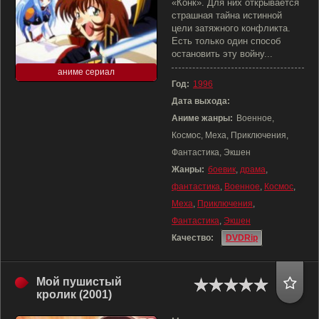
«Конк». Для них открывается
страшная тайна истинной
цели затяжного конфликта.
Есть только один способ
остановить эту войну...
аниме сериал
Год:
1996
Дата выхода:
Аниме жанры:
Военное,
Космос, Меха, Приключения,
Фантастика, Экшен
Жанры:
боевик
,
драма
,
фантастика
,
Военное
,
Космос
,
Меха
,
Приключения
,
Фантастика
,
Экшен
Качество:
DVDRip
Мой пушистый
кролик (2001)