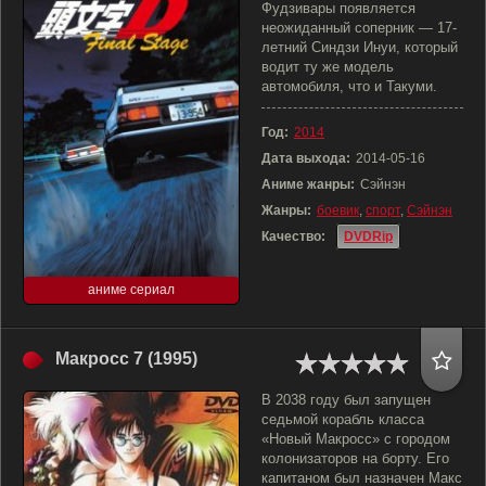
Фудзивары появляется
неожиданный соперник — 17-
летний Синдзи Инуи, который
водит ту же модель
автомобиля, что и Такуми.
Год:
2014
Дата выхода:
2014-05-16
Аниме жанры:
Сэйнэн
Жанры:
боевик
,
спорт
,
Сэйнэн
Качество:
DVDRip
аниме сериал
Макросс 7 (1995)
В 2038 году был запущен
седьмой корабль класса
«Новый Макросс» с городом
колонизаторов на борту. Его
капитаном был назначен Макс