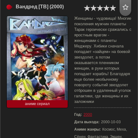
Вандред [ТВ] (2000)
Женщины - чудовища! Многие
поколения мужчин планеты
Тарак героически сражались с
яростным врагом -
женщинами с планеты
Меджеру. Хибики сначала
попадает «зайцем» на боевой
звездолет, а потом
оказывается пленником
женщин, в руки которых
попадает корабль! Благодаря
еще более необычному
повороту событий звездолет
отброшен в удаленный уголок
галактики, где женщины и их
заложники
аниме сериал
Год:
2000
Дата выхода:
2000-10-03
Аниме жанры:
Космос, Меха,
Сёнен, Фантастика, Экшен,