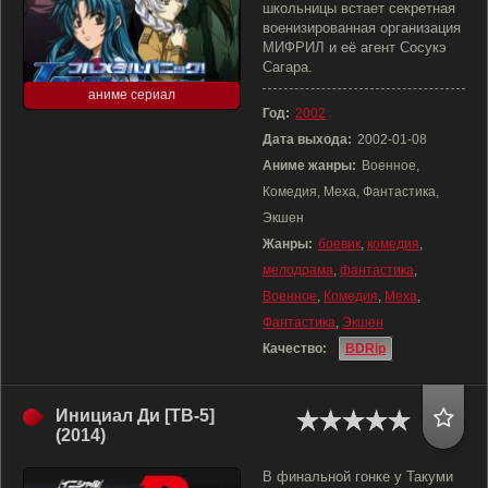
школьницы встает секретная
военизированная организация
МИФРИЛ и её агент Сосукэ
Сагара.
аниме сериал
Год:
2002
Дата выхода:
2002-01-08
Аниме жанры:
Военное,
Комедия, Меха, Фантастика,
Экшен
Жанры:
боевик
,
комедия
,
мелодрама
,
фантастика
,
Военное
,
Комедия
,
Меха
,
Фантастика
,
Экшен
Качество:
BDRip
Инициал Ди [ТВ-5]
(2014)
В финальной гонке у Такуми